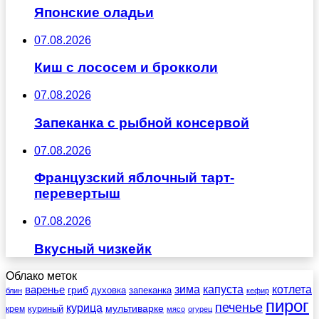
Японские оладьи
07.08.2026
Киш с лососем и брокколи
07.08.2026
Запеканка с рыбной консервой
07.08.2026
Французский яблочный тарт-
перевертыш
07.08.2026
Вкусный чизкейк
Облако меток
зима
котлета
варенье
капуста
гриб
духовка
запеканка
блин
кефир
пирог
печенье
курица
мультиварке
куриный
крем
мясо
огурец