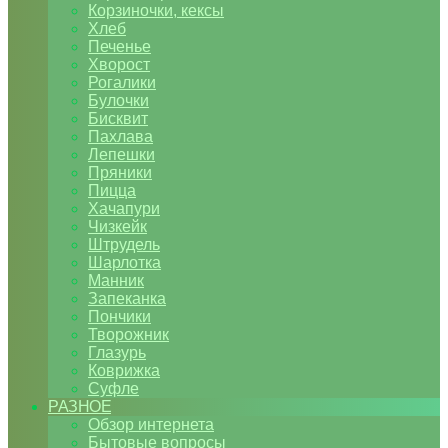
Корзиночки, кексы
Хлеб
Печенье
Хворост
Рогалики
Булочки
Бисквит
Пахлава
Лепешки
Пряники
Пицца
Хачапури
Чизкейк
Штрудель
Шарлотка
Манник
Запеканка
Пончики
Творожник
Глазурь
Коврижка
Суфле
РАЗНОЕ
Обзор интернета
Бытовые вопросы