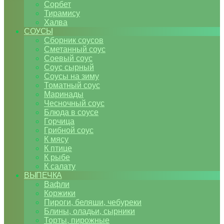
Сорбет
Тирамису
Халва
СОУСЫ
Сборник соусов
Сметанный соус
Соевый соус
Соус сырный
Соусы на зиму
Томатный соус
Маринады
Чесночный соус
Блюда в соусе
Горчица
Грибной соус
К мясу
К птице
К рыбе
К салату
ВЫПЕЧКА
Вафли
Коржики
Пироги, беляши, чебуреки
Блины, оладьи, сырники
Торты, пирожные