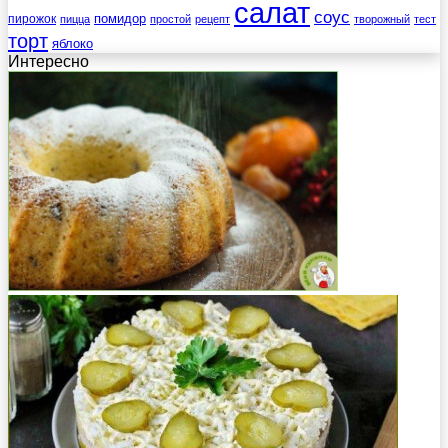
салат
соус
помидор
пирожок
пицца
простой
рецепт
творожный
тест
торт
яблоко
Интересно