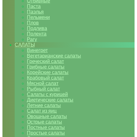
Отбивные
Паста
Паэлья
Пельмени
Плов
Подлива
Полента
Рагу
САЛАТЫ
Винегрет
Вегетарианские салаты
Греческий салат
Грибные салаты
Корейские салаты
Крабовый салат
Мясной салат
Рыбный салат
Салаты с курицей
Диетические салаты
Летние салаты
Салат из яиц
Овощные салаты
Острые салаты
Постные салаты
Простые салаты