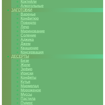
Коктейли
Алкогольные
ЗАГОТОВКИ
Варенье
Конфитюр
Повидло
Лечо
Маринование
Соление
Аджика
Джем
Квашение
Консервация
ДЕСЕРТЫ
Безе
Желе
Зефир
Ириски
Конфеты
Кутья
Мармелад
Мороженое
Муссы
Пастила
Пудинг