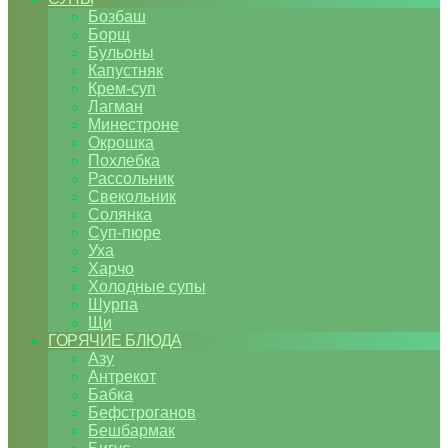
Бозбаш
Борщ
Бульоны
Капустняк
Крем-суп
Лагман
Минестроне
Окрошка
Похлебка
Рассольник
Свекольник
Солянка
Суп-пюре
Уха
Харчо
Холодные супы
Шурпа
Щи
ГОРЯЧИЕ БЛЮДА
Азу
Антрекот
Бабка
Бефстроганов
Бешбармак