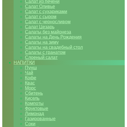
Салат из печени
Салат Оливье
Салат с сухариками
Салат с сыром
Салат с черносливом
Салат Цезарь
Салаты без майонеза
Салаты на День Рождения
Салаты на зиму
Салаты на свадебный стол
Салаты с гранатом
Слоеный салат
НАПИТКИ
Пунш
Чай
Кофе
Квас
Морс
Сбитень
Кисель
Компоты
Фруктовые
Лимонад
Газированные
Соки