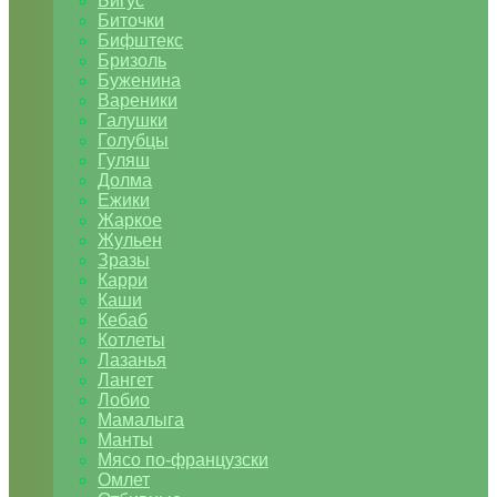
Бигус
Биточки
Бифштекс
Бризоль
Буженина
Вареники
Галушки
Голубцы
Гуляш
Долма
Ежики
Жаркое
Жульен
Зразы
Карри
Каши
Кебаб
Котлеты
Лазанья
Лангет
Лобио
Мамалыга
Манты
Мясо по-французски
Омлет