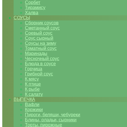
Сорбет
Тирамису
Халва
СОУСЫ
Сборник соусов
Сметанный соус
Соевый соус
Соус сырный
Соусы на зиму
Томатный соус
Маринады
Чесночный соус
Блюда в соусе
Горчица
Грибной соус
К мясу
К птице
К рыбе
К салату
ВЫПЕЧКА
Вафли
Коржики
Пироги, беляши, чебуреки
Блины, оладьи, сырники
Торты, пирожные