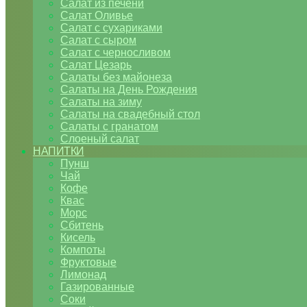
Салат из печени
Салат Оливье
Салат с сухариками
Салат с сыром
Салат с черносливом
Салат Цезарь
Салаты без майонеза
Салаты на День Рождения
Салаты на зиму
Салаты на свадебный стол
Салаты с гранатом
Слоеный салат
НАПИТКИ
Пунш
Чай
Кофе
Квас
Морс
Сбитень
Кисель
Компоты
Фруктовые
Лимонад
Газированные
Соки