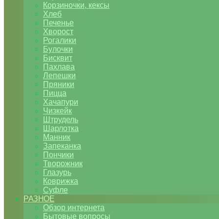
Корзиночки, кексы
Хлеб
Печенье
Хворост
Рогалики
Булочки
Бисквит
Пахлава
Лепешки
Пряники
Пицца
Хачапури
Чизкейк
Штрудель
Шарлотка
Манник
Запеканка
Пончики
Творожник
Глазурь
Коврижка
Суфле
РАЗНОЕ
Обзор интернета
Бытовые вопросы