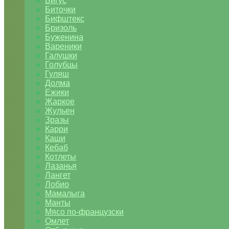
Бигус
Биточки
Бифштекс
Бризоль
Буженина
Вареники
Галушки
Голубцы
Гуляш
Долма
Ежики
Жаркое
Жульен
Зразы
Карри
Каши
Кебаб
Котлеты
Лазанья
Лангет
Лобио
Мамалыга
Манты
Мясо по-французски
Омлет