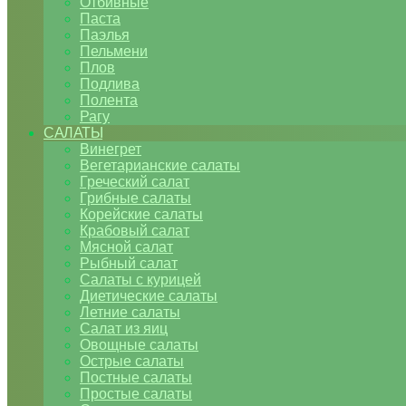
Отбивные
Паста
Паэлья
Пельмени
Плов
Подлива
Полента
Рагу
САЛАТЫ
Винегрет
Вегетарианские салаты
Греческий салат
Грибные салаты
Корейские салаты
Крабовый салат
Мясной салат
Рыбный салат
Салаты с курицей
Диетические салаты
Летние салаты
Салат из яиц
Овощные салаты
Острые салаты
Постные салаты
Простые салаты