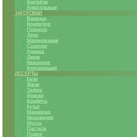
Коктейли
Алкогольные
ЗАГОТОВКИ
Варенье
Конфитюр
Повидло
Лечо
Маринование
Соление
Аджика
Джем
Квашение
Консервация
ДЕСЕРТЫ
Безе
Желе
Зефир
Ириски
Конфеты
Кутья
Мармелад
Мороженое
Муссы
Пастила
Пудинг