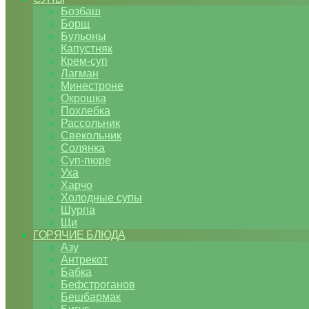
Бозбаш
Борщ
Бульоны
Капустняк
Крем-суп
Лагман
Минестроне
Окрошка
Похлебка
Рассольник
Свекольник
Солянка
Суп-пюре
Уха
Харчо
Холодные супы
Шурпа
Щи
ГОРЯЧИЕ БЛЮДА
Азу
Антрекот
Бабка
Бефстроганов
Бешбармак