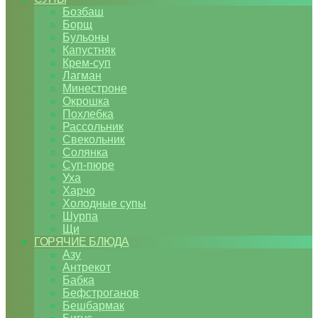
Бозбаш
Борщ
Бульоны
Капустняк
Крем-суп
Лагман
Минестроне
Окрошка
Похлебка
Рассольник
Свекольник
Солянка
Суп-пюре
Уха
Харчо
Холодные супы
Шурпа
Щи
ГОРЯЧИЕ БЛЮДА
Азу
Антрекот
Бабка
Бефстроганов
Бешбармак