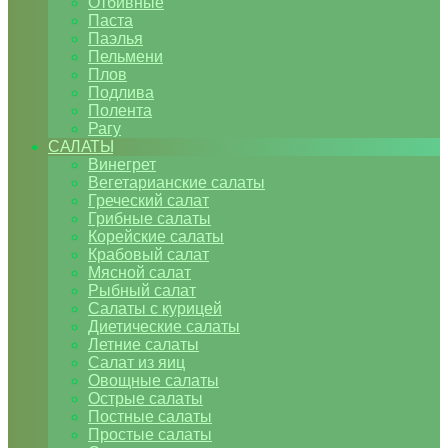
Отбивные
Паста
Паэлья
Пельмени
Плов
Подлива
Полента
Рагу
САЛАТЫ
Винегрет
Вегетарианские салаты
Греческий салат
Грибные салаты
Корейские салаты
Крабовый салат
Мясной салат
Рыбный салат
Салаты с курицей
Диетические салаты
Летние салаты
Салат из яиц
Овощные салаты
Острые салаты
Постные салаты
Простые салаты