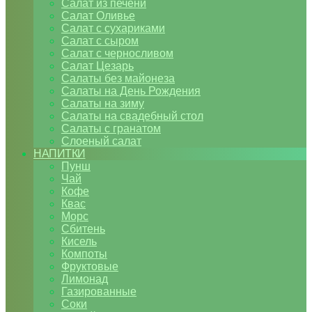
Салат из печени
Салат Оливье
Салат с сухариками
Салат с сыром
Салат с черносливом
Салат Цезарь
Салаты без майонеза
Салаты на День Рождения
Салаты на зиму
Салаты на свадебный стол
Салаты с гранатом
Слоеный салат
НАПИТКИ
Пунш
Чай
Кофе
Квас
Морс
Сбитень
Кисель
Компоты
Фруктовые
Лимонад
Газированные
Соки