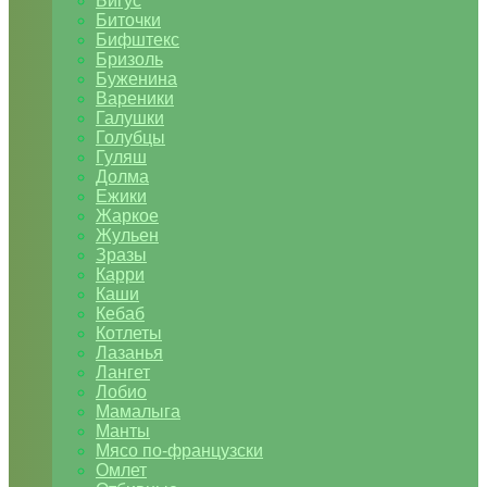
Бигус
Биточки
Бифштекс
Бризоль
Буженина
Вареники
Галушки
Голубцы
Гуляш
Долма
Ежики
Жаркое
Жульен
Зразы
Карри
Каши
Кебаб
Котлеты
Лазанья
Лангет
Лобио
Мамалыга
Манты
Мясо по-французски
Омлет