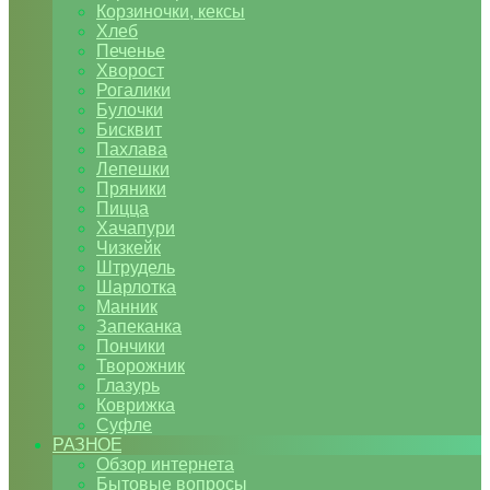
Корзиночки, кексы
Хлеб
Печенье
Хворост
Рогалики
Булочки
Бисквит
Пахлава
Лепешки
Пряники
Пицца
Хачапури
Чизкейк
Штрудель
Шарлотка
Манник
Запеканка
Пончики
Творожник
Глазурь
Коврижка
Суфле
РАЗНОЕ
Обзор интернета
Бытовые вопросы