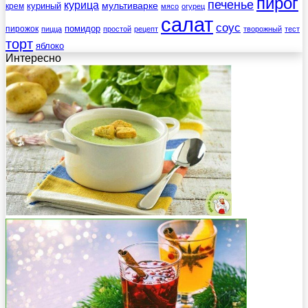
пирог
печенье
курица
мультиварке
куриный
крем
мясо
огурец
салат
соус
помидор
пирожок
пицца
простой
рецепт
творожный
тест
торт
яблоко
Интересно