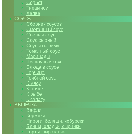
Сорбет
Тирамису
Халва
СОУСЫ
Сборник соусов
Сметанный соус
Соевый соус
Соус сырный
Соусы на зиму
Томатный соус
Маринады
Чесночный соус
Блюда в соусе
Горчица
Грибной соус
К мясу
К птице
К рыбе
К салату
ВЫПЕЧКА
Вафли
Коржики
Пироги, беляши, чебуреки
Блины, оладьи, сырники
Торты, пирожные