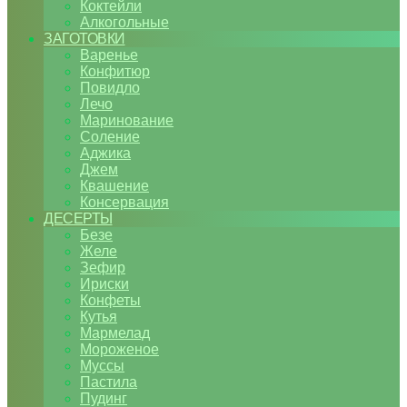
Коктейли
Алкогольные
ЗАГОТОВКИ
Варенье
Конфитюр
Повидло
Лечо
Маринование
Соление
Аджика
Джем
Квашение
Консервация
ДЕСЕРТЫ
Безе
Желе
Зефир
Ириски
Конфеты
Кутья
Мармелад
Мороженое
Муссы
Пастила
Пудинг