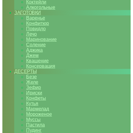
Коктейли
Алкогольные
ЗАГОТОВКИ
Варенье
Конфитюр
Повидло
Лечо
Маринование
Соление
Аджика
Джем
Квашение
Консервация
ДЕСЕРТЫ
Безе
Желе
Зефир
Ириски
Конфеты
Кутья
Мармелад
Мороженое
Муссы
Пастила
Пудинг