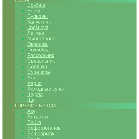
Бозбаш
Борщ
Бульоны
Капустняк
Крем-суп
Лагман
Минестроне
Окрошка
Похлебка
Рассольник
Свекольник
Солянка
Суп-пюре
Уха
Харчо
Холодные супы
Шурпа
Щи
ГОРЯЧИЕ БЛЮДА
Азу
Антрекот
Бабка
Бефстроганов
Бешбармак