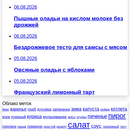
06.08.2026
Пышные оладьи на кислом молоке без
дрожжей
06.08.2026
Бездрожжевое тесто для самсы с мясом
05.08.2026
Овсяные оладьи с яблоками
05.08.2026
Французский лимонный тарт
Облако меток
зима
котлета
варенье
капуста
гриб
духовка
запеканка
блин
кефир
пирог
печенье
курица
мультиварке
куриный
крем
мясо
огурец
салат
соус
помидор
пирожок
пицца
простой
рецепт
творожный
тест