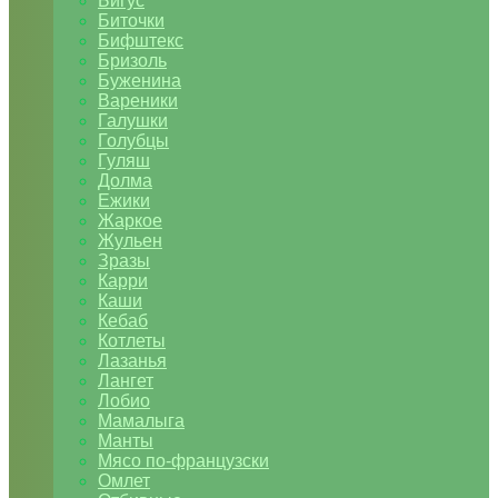
Бигус
Биточки
Бифштекс
Бризоль
Буженина
Вареники
Галушки
Голубцы
Гуляш
Долма
Ежики
Жаркое
Жульен
Зразы
Карри
Каши
Кебаб
Котлеты
Лазанья
Лангет
Лобио
Мамалыга
Манты
Мясо по-французски
Омлет