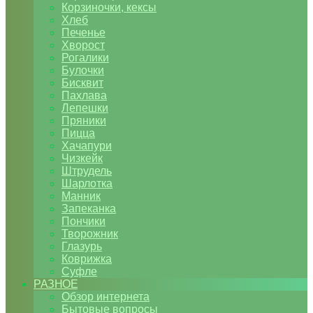
Корзиночки, кексы
Хлеб
Печенье
Хворост
Рогалики
Булочки
Бисквит
Пахлава
Лепешки
Пряники
Пицца
Хачапури
Чизкейк
Штрудель
Шарлотка
Манник
Запеканка
Пончики
Творожник
Глазурь
Коврижка
Суфле
РАЗНОЕ
Обзор интернета
Бытовые вопросы