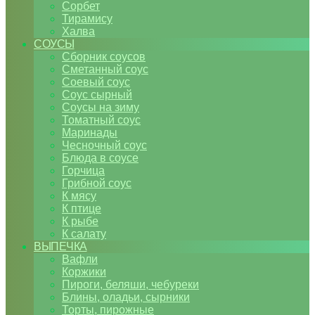
Сорбет
Тирамису
Халва
СОУСЫ
Сборник соусов
Сметанный соус
Соевый соус
Соус сырный
Соусы на зиму
Томатный соус
Маринады
Чесночный соус
Блюда в соусе
Горчица
Грибной соус
К мясу
К птице
К рыбе
К салату
ВЫПЕЧКА
Вафли
Коржики
Пироги, беляши, чебуреки
Блины, оладьи, сырники
Торты, пирожные