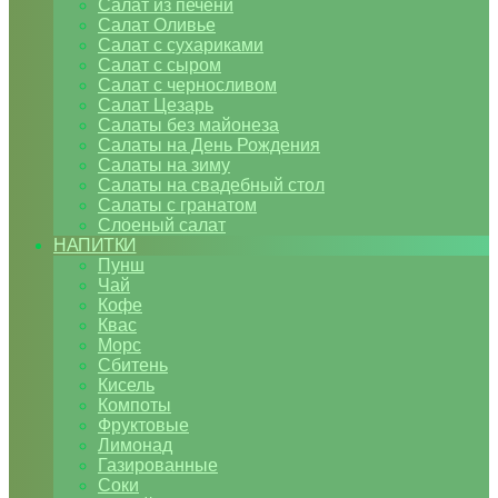
Салат из печени
Салат Оливье
Салат с сухариками
Салат с сыром
Салат с черносливом
Салат Цезарь
Салаты без майонеза
Салаты на День Рождения
Салаты на зиму
Салаты на свадебный стол
Салаты с гранатом
Слоеный салат
НАПИТКИ
Пунш
Чай
Кофе
Квас
Морс
Сбитень
Кисель
Компоты
Фруктовые
Лимонад
Газированные
Соки