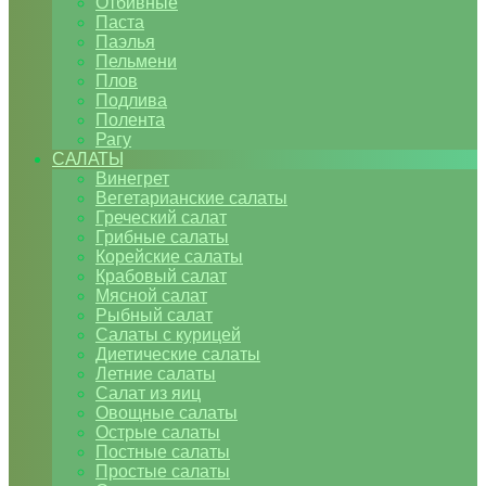
Отбивные
Паста
Паэлья
Пельмени
Плов
Подлива
Полента
Рагу
САЛАТЫ
Винегрет
Вегетарианские салаты
Греческий салат
Грибные салаты
Корейские салаты
Крабовый салат
Мясной салат
Рыбный салат
Салаты с курицей
Диетические салаты
Летние салаты
Салат из яиц
Овощные салаты
Острые салаты
Постные салаты
Простые салаты