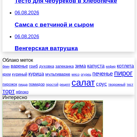
Тесто для чебуреков в хлебопечке
06.08.2026
Самса с ветчиной и сыром
06.08.2026
Венгерская ватрушка
Облако меток
зима
котлета
варенье
капуста
гриб
духовка
запеканка
блин
кефир
пирог
печенье
курица
мультиварке
куриный
крем
мясо
огурец
салат
соус
помидор
пирожок
пицца
простой
рецепт
творожный
тест
торт
яблоко
Интересно