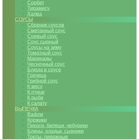
Сорбет
Тирамису
Халва
СОУСЫ
Сборник соусов
Сметанный соус
Соевый соус
Соус сырный
Соусы на зиму
Томатный соус
Маринады
Чесночный соус
Блюда в соусе
Горчица
Грибной соус
К мясу
К птице
К рыбе
К салату
ВЫПЕЧКА
Вафли
Коржики
Пироги, беляши, чебуреки
Блины, оладьи, сырники
Торты, пирожные