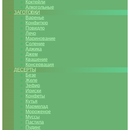
Коктейли
Алкогольные
ЗАГОТОВКИ
Варенье
Конфитюр
Повидло
Лечо
Маринование
Соление
Аджика
Джем
Квашение
Консервация
ДЕСЕРТЫ
Безе
Желе
Зефир
Ириски
Конфеты
Кутья
Мармелад
Мороженое
Муссы
Пастила
Пудинг