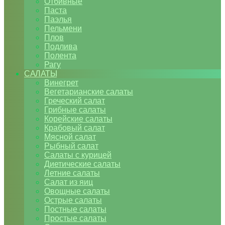
Отбивные
Паста
Паэлья
Пельмени
Плов
Подлива
Полента
Рагу
САЛАТЫ
Винегрет
Вегетарианские салаты
Греческий салат
Грибные салаты
Корейские салаты
Крабовый салат
Мясной салат
Рыбный салат
Салаты с курицей
Диетические салаты
Летние салаты
Салат из яиц
Овощные салаты
Острые салаты
Постные салаты
Простые салаты