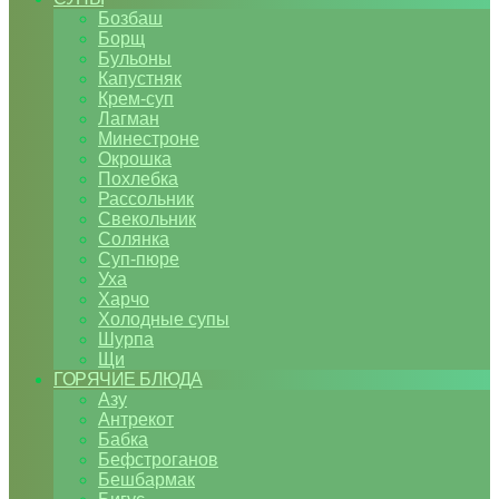
Бозбаш
Борщ
Бульоны
Капустняк
Крем-суп
Лагман
Минестроне
Окрошка
Похлебка
Рассольник
Свекольник
Солянка
Суп-пюре
Уха
Харчо
Холодные супы
Шурпа
Щи
ГОРЯЧИЕ БЛЮДА
Азу
Антрекот
Бабка
Бефстроганов
Бешбармак