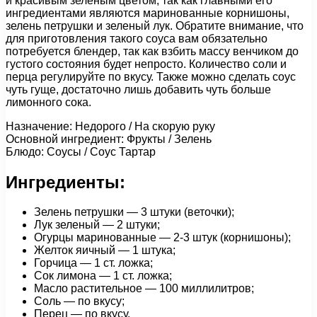
и красивым зеленым цветом, так как главными его
ингредиентами являются маринованные корнишоны,
зелень петрушки и зеленый лук. Обратите внимание, что
для приготовления такого соуса вам обязательно
потребуется блендер, так как взбить массу венчиком до
густого состояния будет непросто. Количество соли и
перца регулируйте по вкусу. Также можно сделать соус
чуть гуще, достаточно лишь добавить чуть больше
лимонного сока.
Назначение: Недорого / На скорую руку
Основной ингредиент: Фрукты / Зелень
Блюдо: Соусы / Соус Тартар
Ингредиенты:
Зелень петрушки — 3 штуки (веточки);
Лук зеленый — 2 штуки;
Огурцы маринованные — 2-3 штук (корнишоны);
Желток яичный — 1 штука;
Горчица — 1 ст. ложка;
Сок лимона — 1 ст. ложка;
Масло растительное — 100 миллилитров;
Соль — по вкусу;
Перец — по вкусу.