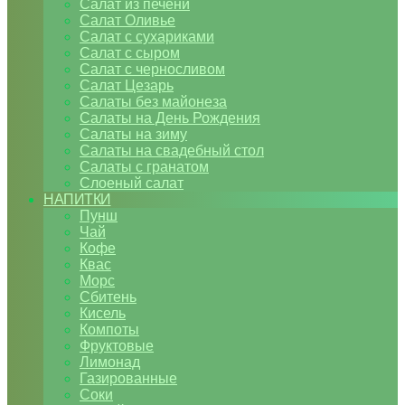
Салат из печени
Салат Оливье
Салат с сухариками
Салат с сыром
Салат с черносливом
Салат Цезарь
Салаты без майонеза
Салаты на День Рождения
Салаты на зиму
Салаты на свадебный стол
Салаты с гранатом
Слоеный салат
НАПИТКИ
Пунш
Чай
Кофе
Квас
Морс
Сбитень
Кисель
Компоты
Фруктовые
Лимонад
Газированные
Соки