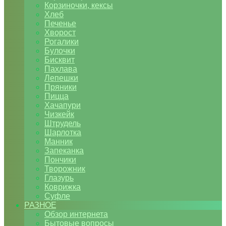
Корзиночки, кексы
Хлеб
Печенье
Хворост
Рогалики
Булочки
Бисквит
Пахлава
Лепешки
Пряники
Пицца
Хачапури
Чизкейк
Штрудель
Шарлотка
Манник
Запеканка
Пончики
Творожник
Глазурь
Коврижка
Суфле
РАЗНОЕ
Обзор интернета
Бытовые вопросы