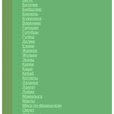
Бигус
Биточки
Бифштекс
Бризоль
Буженина
Вареники
Галушки
Голубцы
Гуляш
Долма
Ежики
Жаркое
Жульен
Зразы
Карри
Каши
Кебаб
Котлеты
Лазанья
Лангет
Лобио
Мамалыга
Манты
Мясо по-французски
Омлет