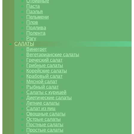
Отбивные
Паста
Паэлья
Пельмени
Плов
Подлива
Полента
Рагу
САЛАТЫ
Винегрет
Вегетарианские салаты
Греческий салат
Грибные салаты
Корейские салаты
Крабовый салат
Мясной салат
Рыбный салат
Салаты с курицей
Диетические салаты
Летние салаты
Салат из яиц
Овощные салаты
Острые салаты
Постные салаты
Простые салаты