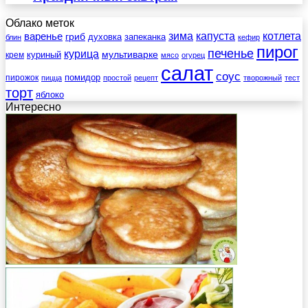
Облако меток
зима
котлета
варенье
капуста
гриб
духовка
запеканка
блин
кефир
пирог
печенье
курица
мультиварке
куриный
крем
мясо
огурец
салат
соус
помидор
пирожок
пицца
простой
рецепт
творожный
тест
торт
яблоко
Интересно