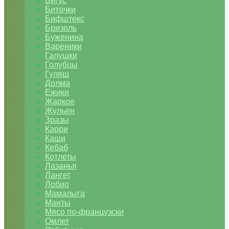
Бигус
Биточки
Бифштекс
Бризоль
Буженина
Вареники
Галушки
Голубцы
Гуляш
Долма
Ежики
Жаркое
Жульен
Зразы
Карри
Каши
Кебаб
Котлеты
Лазанья
Лангет
Лобио
Мамалыга
Манты
Мясо по-французски
Омлет