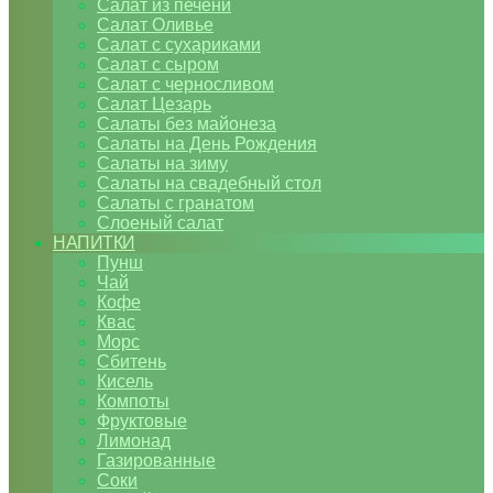
Салат из печени
Салат Оливье
Салат с сухариками
Салат с сыром
Салат с черносливом
Салат Цезарь
Салаты без майонеза
Салаты на День Рождения
Салаты на зиму
Салаты на свадебный стол
Салаты с гранатом
Слоеный салат
НАПИТКИ
Пунш
Чай
Кофе
Квас
Морс
Сбитень
Кисель
Компоты
Фруктовые
Лимонад
Газированные
Соки