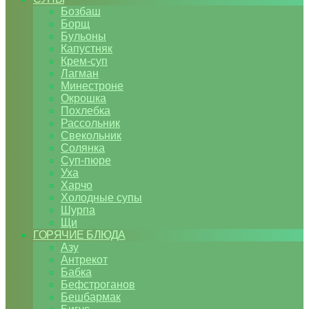
Бозбаш
Борщ
Бульоны
Капустняк
Крем-суп
Лагман
Минестроне
Окрошка
Похлебка
Рассольник
Свекольник
Солянка
Суп-пюре
Уха
Харчо
Холодные супы
Шурпа
Щи
ГОРЯЧИЕ БЛЮДА
Азу
Антрекот
Бабка
Бефстроганов
Бешбармак