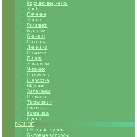
Корзиночки, кексы
Хлеб
Печенье
Хворост
Рогалики
Булочки
Бисквит
Пахлава
Лепешки
Пряники
Пицца
Хачапури
Чизкейк
Штрудель
Шарлотка
Манник
Запеканка
Пончики
Творожник
Глазурь
Коврижка
Суфле
РАЗНОЕ
Обзор интернета
Бытовые вопросы