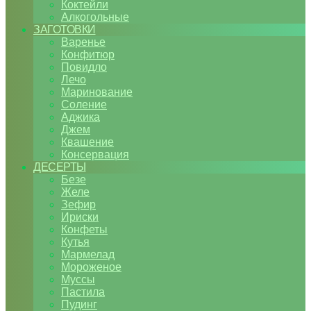
Коктейли
Алкогольные
ЗАГОТОВКИ
Варенье
Конфитюр
Повидло
Лечо
Маринование
Соление
Аджика
Джем
Квашение
Консервация
ДЕСЕРТЫ
Безе
Желе
Зефир
Ириски
Конфеты
Кутья
Мармелад
Мороженое
Муссы
Пастила
Пудинг