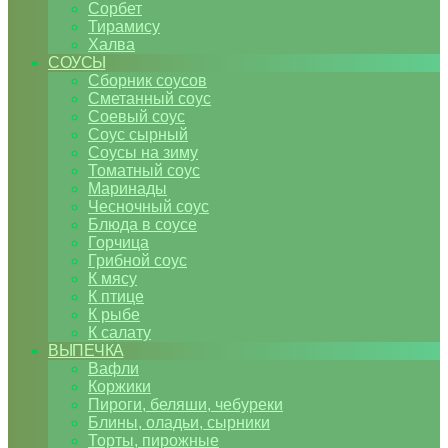
Сорбет
Тирамису
Халва
СОУСЫ
Сборник соусов
Сметанный соус
Соевый соус
Соус сырный
Соусы на зиму
Томатный соус
Маринады
Чесночный соус
Блюда в соусе
Горчица
Грибной соус
К мясу
К птице
К рыбе
К салату
ВЫПЕЧКА
Вафли
Коржики
Пироги, беляши, чебуреки
Блины, оладьи, сырники
Торты, пирожные