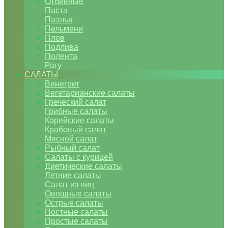
Отбивные
Паста
Паэлья
Пельмени
Плов
Подлива
Полента
Рагу
САЛАТЫ
Винегрет
Вегетарианские салаты
Греческий салат
Грибные салаты
Корейские салаты
Крабовый салат
Мясной салат
Рыбный салат
Салаты с курицей
Диетические салаты
Летние салаты
Салат из яиц
Овощные салаты
Острые салаты
Постные салаты
Простые салаты