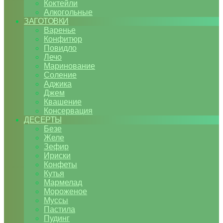
Коктейли
Алкогольные
ЗАГОТОВКИ
Варенье
Конфитюр
Повидло
Лечо
Маринование
Соление
Аджика
Джем
Квашение
Консервация
ДЕСЕРТЫ
Безе
Желе
Зефир
Ириски
Конфеты
Кутья
Мармелад
Мороженое
Муссы
Пастила
Пудинг