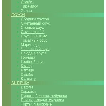
Сорбет
Тирамису
Халва
СОУСЫ
Сборник соусов
Сметанный соус
Соевый соус
Соус сырный
Соусы на зиму
Томатный соус
Маринады
Чесночный соус
Блюда в соусе
Горчица
Грибной соус
К мясу
К птице
К рыбе
К салату
ВЫПЕЧКА
Вафли
Коржики
Пироги, беляши, чебуреки
Блины, оладьи, сырники
Торты, пирожные