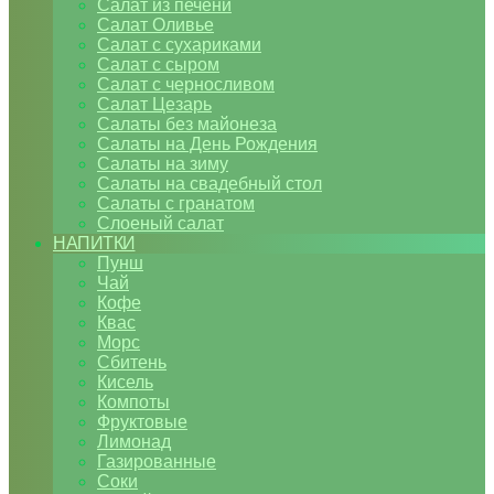
Салат из печени
Салат Оливье
Салат с сухариками
Салат с сыром
Салат с черносливом
Салат Цезарь
Салаты без майонеза
Салаты на День Рождения
Салаты на зиму
Салаты на свадебный стол
Салаты с гранатом
Слоеный салат
НАПИТКИ
Пунш
Чай
Кофе
Квас
Морс
Сбитень
Кисель
Компоты
Фруктовые
Лимонад
Газированные
Соки