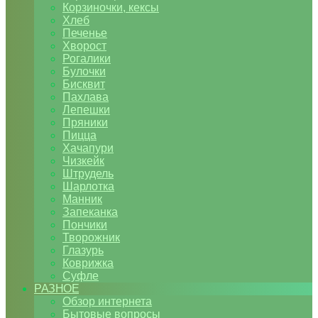
Корзиночки, кексы
Хлеб
Печенье
Хворост
Рогалики
Булочки
Бисквит
Пахлава
Лепешки
Пряники
Пицца
Хачапури
Чизкейк
Штрудель
Шарлотка
Манник
Запеканка
Пончики
Творожник
Глазурь
Коврижка
Суфле
РАЗНОЕ
Обзор интернета
Бытовые вопросы