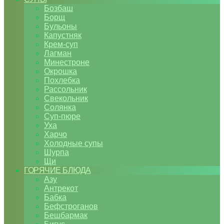
Бозбаш
Борщ
Бульоны
Капустняк
Крем-суп
Лагман
Минестроне
Окрошка
Похлебка
Рассольник
Свекольник
Солянка
Суп-пюре
Уха
Харчо
Холодные супы
Шурпа
Щи
ГОРЯЧИЕ БЛЮДА
Азу
Антрекот
Бабка
Бефстроганов
Бешбармак