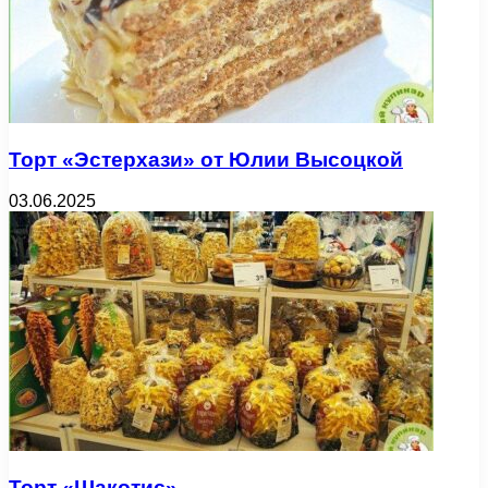
Торт «Эстерхази» от Юлии Высоцкой
03.06.2025
Торт «Шакотис»