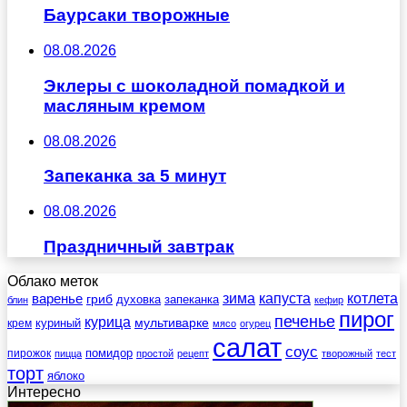
Баурсаки творожные
08.08.2026
Эклеры с шоколадной помадкой и
масляным кремом
08.08.2026
Запеканка за 5 минут
08.08.2026
Праздничный завтрак
Облако меток
зима
котлета
варенье
капуста
гриб
духовка
запеканка
блин
кефир
пирог
печенье
курица
мультиварке
куриный
крем
мясо
огурец
салат
соус
помидор
пирожок
пицца
простой
рецепт
творожный
тест
торт
яблоко
Интересно