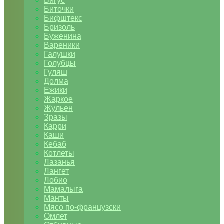
Бигус
Биточки
Бифштекс
Бризоль
Буженина
Вареники
Галушки
Голубцы
Гуляш
Долма
Ежики
Жаркое
Жульен
Зразы
Карри
Каши
Кебаб
Котлеты
Лазанья
Лангет
Лобио
Мамалыга
Манты
Мясо по-французски
Омлет