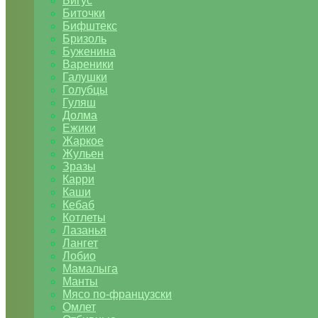
Бигус
Биточки
Бифштекс
Бризоль
Буженина
Вареники
Галушки
Голубцы
Гуляш
Долма
Ежики
Жаркое
Жульен
Зразы
Карри
Каши
Кебаб
Котлеты
Лазанья
Лангет
Лобио
Мамалыга
Манты
Мясо по-французски
Омлет