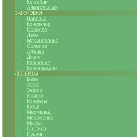
Коктейли
Алкогольные
ЗАГОТОВКИ
Варенье
Конфитюр
Повидло
Лечо
Маринование
Соление
Аджика
Джем
Квашение
Консервация
ДЕСЕРТЫ
Безе
Желе
Зефир
Ириски
Конфеты
Кутья
Мармелад
Мороженое
Муссы
Пастила
Пудинг