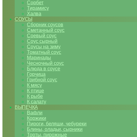
Сорбет
Тирамису
Халва
СОУСЫ
Сборник соусов
Сметанный соус
Соевый соус
Соус сырный
Соусы на зиму
Томатный соус
Маринады
Чесночный соус
Блюда в соусе
Горчица
Грибной соус
К мясу
К птице
К рыбе
К салату
ВЫПЕЧКА
Вафли
Коржики
Пироги, беляши, чебуреки
Блины, оладьи, сырники
Торты, пирожные