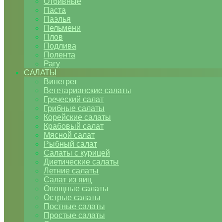
Отбивные
Паста
Паэлья
Пельмени
Плов
Подлива
Полента
Рагу
САЛАТЫ
Винегрет
Вегетарианские салаты
Греческий салат
Грибные салаты
Корейские салаты
Крабовый салат
Мясной салат
Рыбный салат
Салаты с курицей
Диетические салаты
Летние салаты
Салат из яиц
Овощные салаты
Острые салаты
Постные салаты
Простые салаты