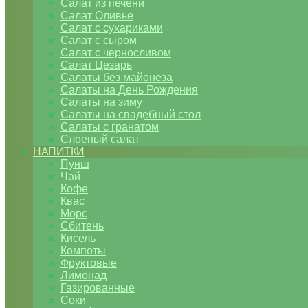
Салат из печени
Салат Оливье
Салат с сухариками
Салат с сыром
Салат с черносливом
Салат Цезарь
Салаты без майонеза
Салаты на День Рождения
Салаты на зиму
Салаты на свадебный стол
Салаты с гранатом
Слоеный салат
НАПИТКИ
Пунш
Чай
Кофе
Квас
Морс
Сбитень
Кисель
Компоты
Фруктовые
Лимонад
Газированные
Соки