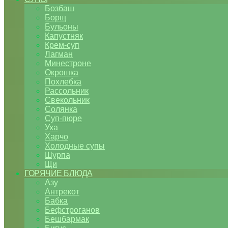
Бозбаш
Борщ
Бульоны
Капустняк
Крем-суп
Лагман
Минестроне
Окрошка
Похлебка
Рассольник
Свекольник
Солянка
Суп-пюре
Уха
Харчо
Холодные супы
Шурпа
Щи
ГОРЯЧИЕ БЛЮДА
Азу
Антрекот
Бабка
Бефстроганов
Бешбармак