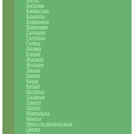
Бигус
Биточки
Бифштекс
Бризоль
Буженина
Вареники
Галушки
Голубцы
Гуляш
Долма
Ежики
Жаркое
Жульен
Зразы
Карри
Каши
Кебаб
Котлеты
Лазанья
Лангет
Лобио
Мамалыга
Манты
Мясо по-французски
Омлет