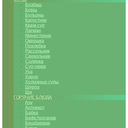
Бозбаш
Борщ
Бульоны
Капустняк
Крем-суп
Лагман
Минестроне
Окрошка
Похлебка
Рассольник
Свекольник
Солянка
Суп-пюре
Уха
Харчо
Холодные супы
Шурпа
Щи
ГОРЯЧИЕ БЛЮДА
Азу
Антрекот
Бабка
Бефстроганов
Бешбармак