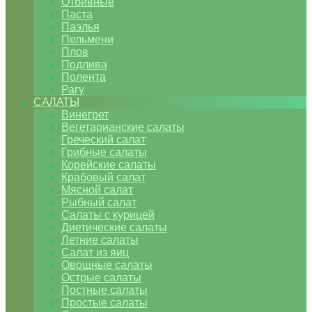
Отбивные
Паста
Паэлья
Пельмени
Плов
Подлива
Полента
Рагу
САЛАТЫ
Винегрет
Вегетарианские салаты
Греческий салат
Грибные салаты
Корейские салаты
Крабовый салат
Мясной салат
Рыбный салат
Салаты с курицей
Диетические салаты
Летние салаты
Салат из яиц
Овощные салаты
Острые салаты
Постные салаты
Простые салаты