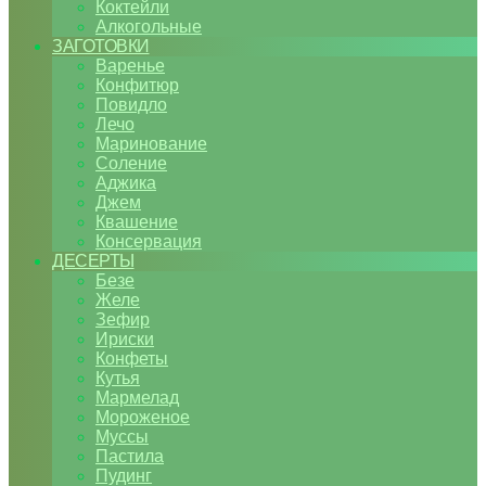
Коктейли
Алкогольные
ЗАГОТОВКИ
Варенье
Конфитюр
Повидло
Лечо
Маринование
Соление
Аджика
Джем
Квашение
Консервация
ДЕСЕРТЫ
Безе
Желе
Зефир
Ириски
Конфеты
Кутья
Мармелад
Мороженое
Муссы
Пастила
Пудинг