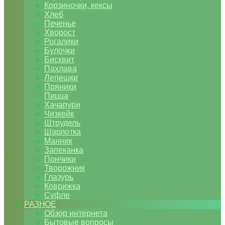
Корзиночки, кексы
Хлеб
Печенье
Хворост
Рогалики
Булочки
Бисквит
Пахлава
Лепешки
Пряники
Пицца
Хачапури
Чизкейк
Штрудель
Шарлотка
Манник
Запеканка
Пончики
Творожник
Глазурь
Коврижка
Суфле
РАЗНОЕ
Обзор интернета
Бытовые вопросы