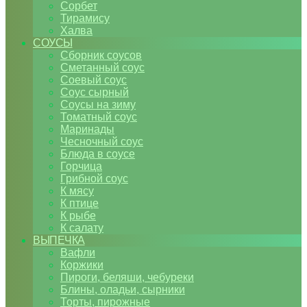
Сорбет
Тирамису
Халва
СОУСЫ
Сборник соусов
Сметанный соус
Соевый соус
Соус сырный
Соусы на зиму
Томатный соус
Маринады
Чесночный соус
Блюда в соусе
Горчица
Грибной соус
К мясу
К птице
К рыбе
К салату
ВЫПЕЧКА
Вафли
Коржики
Пироги, беляши, чебуреки
Блины, оладьи, сырники
Торты, пирожные