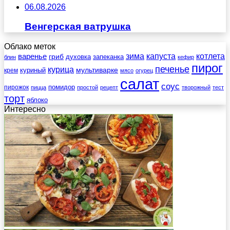
06.08.2026
Венгерская ватрушка
Облако меток
зима
котлета
варенье
капуста
гриб
духовка
запеканка
блин
кефир
пирог
печенье
курица
мультиварке
куриный
крем
мясо
огурец
салат
соус
помидор
пирожок
пицца
простой
рецепт
творожный
тест
торт
яблоко
Интересно