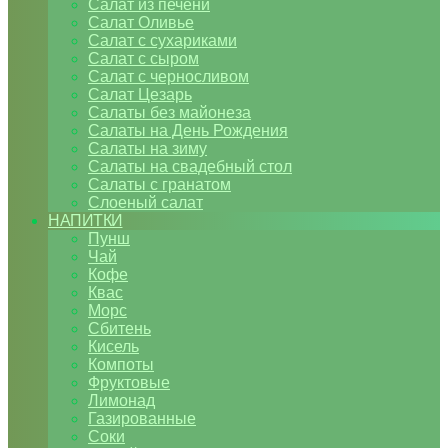
Салат из печени
Салат Оливье
Салат с сухариками
Салат с сыром
Салат с черносливом
Салат Цезарь
Салаты без майонеза
Салаты на День Рождения
Салаты на зиму
Салаты на свадебный стол
Салаты с гранатом
Слоеный салат
НАПИТКИ
Пунш
Чай
Кофе
Квас
Морс
Сбитень
Кисель
Компоты
Фруктовые
Лимонад
Газированные
Соки