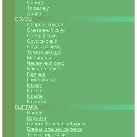
Сорбет
Тирамису
Халва
СОУСЫ
Сборник соусов
Сметанный соус
Соевый соус
Соус сырный
Соусы на зиму
Томатный соус
Маринады
Чесночный соус
Блюда в соусе
Горчица
Грибной соус
К мясу
К птице
К рыбе
К салату
ВЫПЕЧКА
Вафли
Коржики
Пироги, беляши, чебуреки
Блины, оладьи, сырники
Торты, пирожные