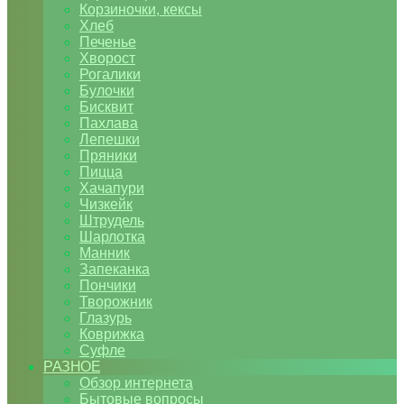
Корзиночки, кексы
Хлеб
Печенье
Хворост
Рогалики
Булочки
Бисквит
Пахлава
Лепешки
Пряники
Пицца
Хачапури
Чизкейк
Штрудель
Шарлотка
Манник
Запеканка
Пончики
Творожник
Глазурь
Коврижка
Суфле
РАЗНОЕ
Обзор интернета
Бытовые вопросы