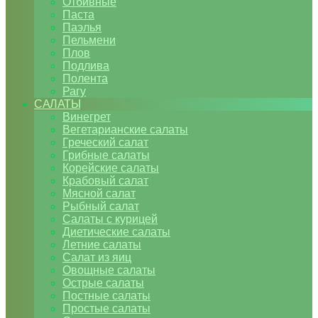
Отбивные
Паста
Паэлья
Пельмени
Плов
Подлива
Полента
Рагу
САЛАТЫ
Винегрет
Вегетарианские салаты
Греческий салат
Грибные салаты
Корейские салаты
Крабовый салат
Мясной салат
Рыбный салат
Салаты с курицей
Диетические салаты
Летние салаты
Салат из яиц
Овощные салаты
Острые салаты
Постные салаты
Простые салаты