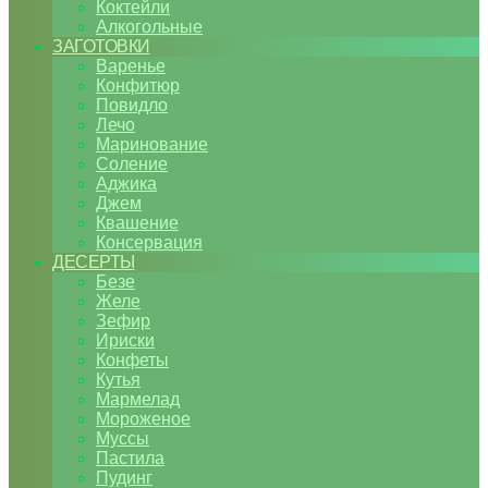
Коктейли
Алкогольные
ЗАГОТОВКИ
Варенье
Конфитюр
Повидло
Лечо
Маринование
Соление
Аджика
Джем
Квашение
Консервация
ДЕСЕРТЫ
Безе
Желе
Зефир
Ириски
Конфеты
Кутья
Мармелад
Мороженое
Муссы
Пастила
Пудинг