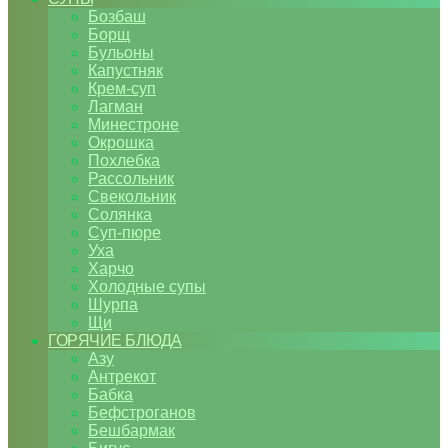
Бозбаш
Борщ
Бульоны
Капустняк
Крем-суп
Лагман
Минестроне
Окрошка
Похлебка
Рассольник
Свекольник
Солянка
Суп-пюре
Уха
Харчо
Холодные супы
Шурпа
Щи
ГОРЯЧИЕ БЛЮДА
Азу
Антрекот
Бабка
Бефстроганов
Бешбармак