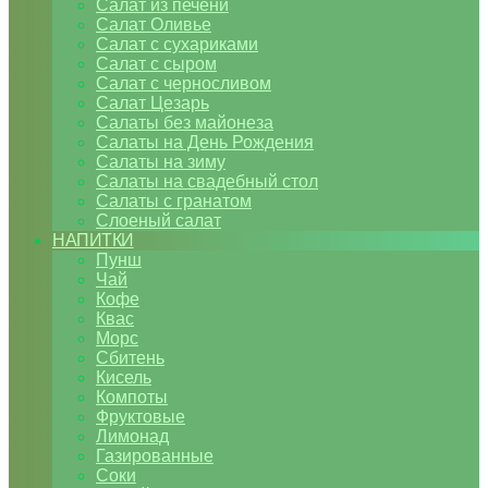
Салат из печени
Салат Оливье
Салат с сухариками
Салат с сыром
Салат с черносливом
Салат Цезарь
Салаты без майонеза
Салаты на День Рождения
Салаты на зиму
Салаты на свадебный стол
Салаты с гранатом
Слоеный салат
НАПИТКИ
Пунш
Чай
Кофе
Квас
Морс
Сбитень
Кисель
Компоты
Фруктовые
Лимонад
Газированные
Соки