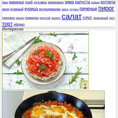
зима
котлета
варенье
капуста
гриб
духовка
запеканка
блин
кефир
пирог
печенье
курица
мультиварке
куриный
крем
мясо
огурец
салат
соус
помидор
пирожок
пицца
простой
рецепт
творожный
тест
торт
яблоко
Интересно