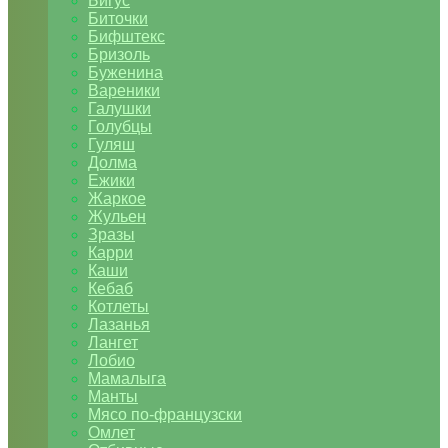
Бигус
Биточки
Бифштекс
Бризоль
Буженина
Вареники
Галушки
Голубцы
Гуляш
Долма
Ежики
Жаркое
Жульен
Зразы
Карри
Каши
Кебаб
Котлеты
Лазанья
Лангет
Лобио
Мамалыга
Манты
Мясо по-французски
Омлет