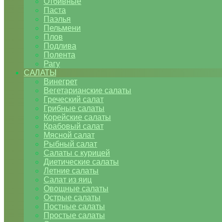
Отбивные
Паста
Паэлья
Пельмени
Плов
Подлива
Полента
Рагу
САЛАТЫ
Винегрет
Вегетарианские салаты
Греческий салат
Грибные салаты
Корейские салаты
Крабовый салат
Мясной салат
Рыбный салат
Салаты с курицей
Диетические салаты
Летние салаты
Салат из яиц
Овощные салаты
Острые салаты
Постные салаты
Простые салаты