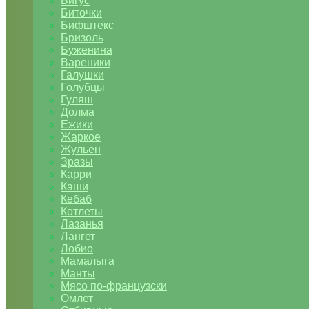
Бигус
Биточки
Бифштекс
Бризоль
Буженина
Вареники
Галушки
Голубцы
Гуляш
Долма
Ежики
Жаркое
Жульен
Зразы
Карри
Каши
Кебаб
Котлеты
Лазанья
Лангет
Лобио
Мамалыга
Манты
Мясо по-французски
Омлет