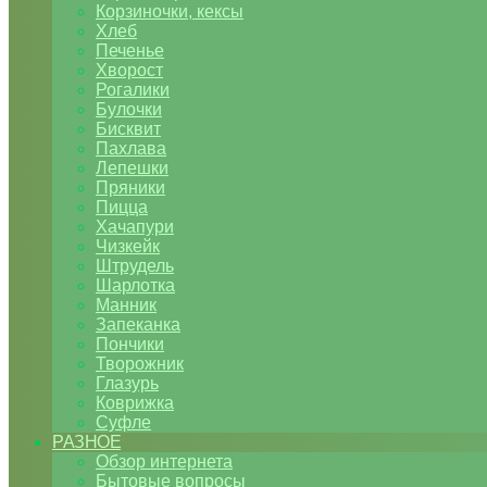
Корзиночки, кексы
Хлеб
Печенье
Хворост
Рогалики
Булочки
Бисквит
Пахлава
Лепешки
Пряники
Пицца
Хачапури
Чизкейк
Штрудель
Шарлотка
Манник
Запеканка
Пончики
Творожник
Глазурь
Коврижка
Суфле
РАЗНОЕ
Обзор интернета
Бытовые вопросы