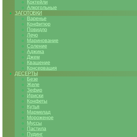
Коктейли
Алкогольные
ЗАГОТОВКИ
Варенье
Конфитюр
Повидло
Лечо
Маринование
Соление
Аджика
Джем
Квашение
Консервация
ДЕСЕРТЫ
Безе
Желе
Зефир
Ириски
Конфеты
Кутья
Мармелад
Мороженое
Муссы
Пастила
Пудинг