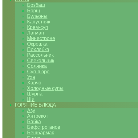
Бозбаш
Борщ
Бульоны
Капустняк
Крем-суп
Лагман
Минестроне
Окрошка
Похлебка
Рассольник
Свекольник
Солянка
Суп-пюре
Уха
Харчо
Холодные супы
Шурпа
Щи
ГОРЯЧИЕ БЛЮДА
Азу
Антрекот
Бабка
Бефстроганов
Бешбармак