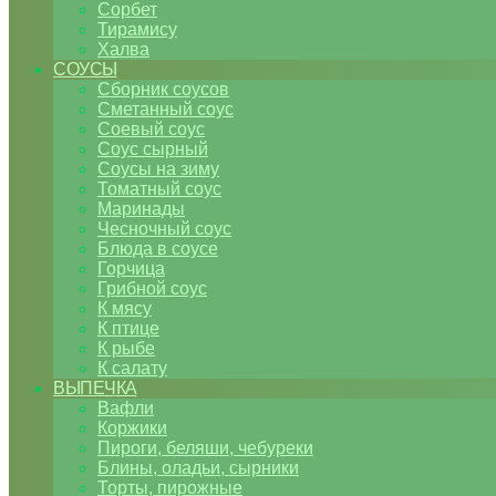
Сорбет
Тирамису
Халва
СОУСЫ
Сборник соусов
Сметанный соус
Соевый соус
Соус сырный
Соусы на зиму
Томатный соус
Маринады
Чесночный соус
Блюда в соусе
Горчица
Грибной соус
К мясу
К птице
К рыбе
К салату
ВЫПЕЧКА
Вафли
Коржики
Пироги, беляши, чебуреки
Блины, оладьи, сырники
Торты, пирожные