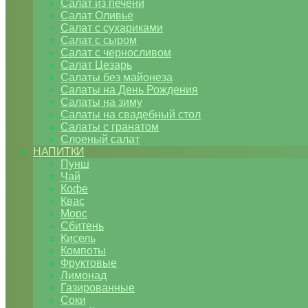
Салат из печени
Салат Оливье
Салат с сухариками
Салат с сыром
Салат с черносливом
Салат Цезарь
Салаты без майонеза
Салаты на День Рождения
Салаты на зиму
Салаты на свадебный стол
Салаты с гранатом
Слоеный салат
НАПИТКИ
Пунш
Чай
Кофе
Квас
Морс
Сбитень
Кисель
Компоты
Фруктовые
Лимонад
Газированные
Соки