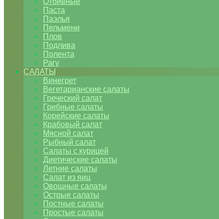
Отбивные
Паста
Паэлья
Пельмени
Плов
Подлива
Полента
Рагу
САЛАТЫ
Винегрет
Вегетарианские салаты
Греческий салат
Грибные салаты
Корейские салаты
Крабовый салат
Мясной салат
Рыбный салат
Салаты с курицей
Диетические салаты
Летние салаты
Салат из яиц
Овощные салаты
Острые салаты
Постные салаты
Простые салаты