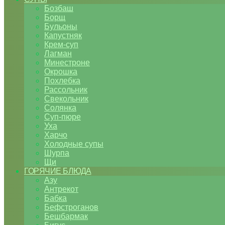
Бозбаш
Борщ
Бульоны
Капустняк
Крем-суп
Лагман
Минестроне
Окрошка
Похлебка
Рассольник
Свекольник
Солянка
Суп-пюре
Уха
Харчо
Холодные супы
Шурпа
Щи
ГОРЯЧИЕ БЛЮДА
Азу
Антрекот
Бабка
Бефстроганов
Бешбармак