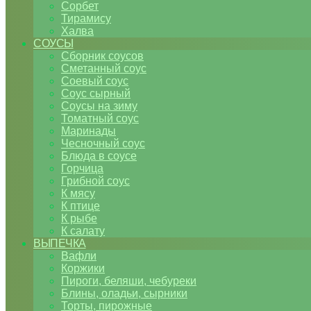
Сорбет
Тирамису
Халва
СОУСЫ
Сборник соусов
Сметанный соус
Соевый соус
Соус сырный
Соусы на зиму
Томатный соус
Маринады
Чесночный соус
Блюда в соусе
Горчица
Грибной соус
К мясу
К птице
К рыбе
К салату
ВЫПЕЧКА
Вафли
Коржики
Пироги, беляши, чебуреки
Блины, оладьи, сырники
Торты, пирожные