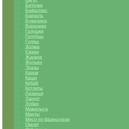
Бигус
Биточки
Бифштекс
Бризоль
Буженина
Вареники
Галушки
Голубцы
Гуляш
Долма
Ежики
Жаркое
Жульен
Зразы
Карри
Каши
Кебаб
Котлеты
Лазанья
Лангет
Лобио
Мамалыга
Манты
Мясо по-французски
Омлет