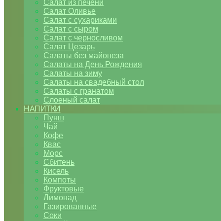
Салат из печени
Салат Оливье
Салат с сухариками
Салат с сыром
Салат с черносливом
Салат Цезарь
Салаты без майонеза
Салаты на День Рождения
Салаты на зиму
Салаты на свадебный стол
Салаты с гранатом
Слоеный салат
НАПИТКИ
Пунш
Чай
Кофе
Квас
Морс
Сбитень
Кисель
Компоты
Фруктовые
Лимонад
Газированные
Соки