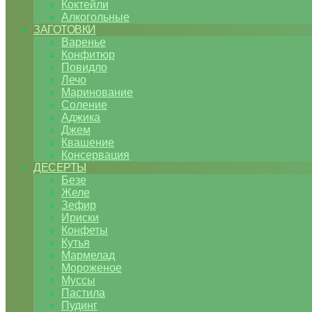
Коктейли
Алкогольные
ЗАГОТОВКИ
Варенье
Конфитюр
Повидло
Лечо
Маринование
Соление
Аджика
Джем
Квашение
Консервация
ДЕСЕРТЫ
Безе
Желе
Зефир
Ириски
Конфеты
Кутья
Мармелад
Мороженое
Муссы
Пастила
Пудинг