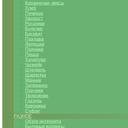
Корзиночки, кексы
Хлеб
Печенье
Хворост
Рогалики
Булочки
Бисквит
Пахлава
Лепешки
Пряники
Пицца
Хачапури
Чизкейк
Штрудель
Шарлотка
Манник
Запеканка
Пончики
Творожник
Глазурь
Коврижка
Суфле
РАЗНОЕ
Обзор интернета
Бытовые вопросы