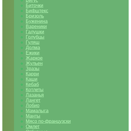
Бигус
Биточки
Бифштекс
Бризоль
Буженина
Вареники
Галушки
Голубцы
Гуляш
Долма
Ежики
Жаркое
Жульен
Зразы
Карри
Каши
Кебаб
Котлеты
Лазанья
Лангет
Лобио
Мамалыга
Манты
Мясо по-французски
Омлет