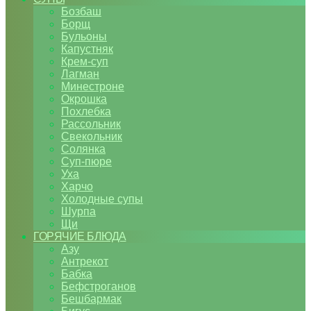
Бозбаш
Борщ
Бульоны
Капустняк
Крем-суп
Лагман
Минестроне
Окрошка
Похлебка
Рассольник
Свекольник
Солянка
Суп-пюре
Уха
Харчо
Холодные супы
Шурпа
Щи
ГОРЯЧИЕ БЛЮДА
Азу
Антрекот
Бабка
Бефстроганов
Бешбармак