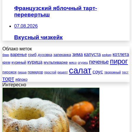
Французский яблочный тарт-
перевертыш
07.08.2026
Вкусный чизкейк
Облако меток
зима
котлета
варенье
капуста
гриб
духовка
запеканка
блин
кефир
пирог
печенье
курица
мультиварке
куриный
крем
мясо
огурец
салат
соус
помидор
пирожок
пицца
простой
рецепт
творожный
тест
торт
яблоко
Интересно