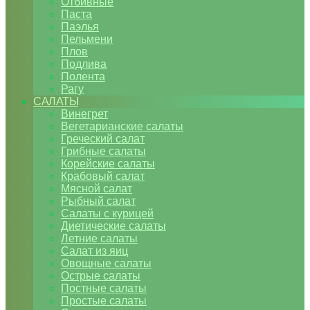
Отбивные
Паста
Паэлья
Пельмени
Плов
Подлива
Полента
Рагу
САЛАТЫ
Винегрет
Вегетарианские салаты
Греческий салат
Грибные салаты
Корейские салаты
Крабовый салат
Мясной салат
Рыбный салат
Салаты с курицей
Диетические салаты
Летние салаты
Салат из яиц
Овощные салаты
Острые салаты
Постные салаты
Простые салаты