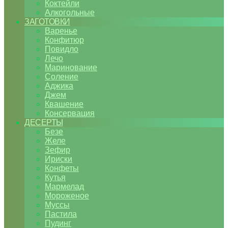
Коктейли
Алкогольные
ЗАГОТОВКИ
Варенье
Конфитюр
Повидло
Лечо
Маринование
Соление
Аджика
Джем
Квашение
Консервация
ДЕСЕРТЫ
Безе
Желе
Зефир
Ириски
Конфеты
Кутья
Мармелад
Мороженое
Муссы
Пастила
Пудинг