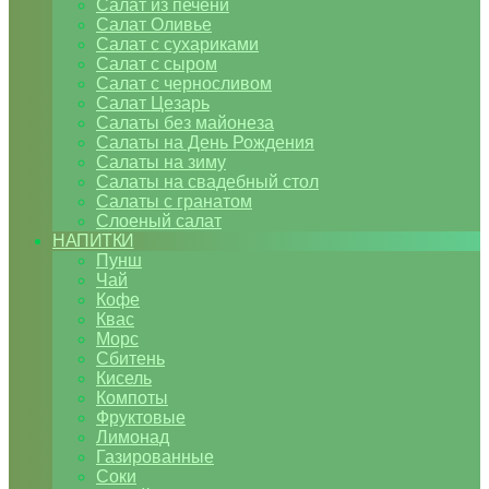
Салат из печени
Салат Оливье
Салат с сухариками
Салат с сыром
Салат с черносливом
Салат Цезарь
Салаты без майонеза
Салаты на День Рождения
Салаты на зиму
Салаты на свадебный стол
Салаты с гранатом
Слоеный салат
НАПИТКИ
Пунш
Чай
Кофе
Квас
Морс
Сбитень
Кисель
Компоты
Фруктовые
Лимонад
Газированные
Соки