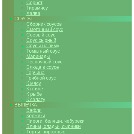
Сорбет
Тирамису
Халва
СОУСЫ
Сборник соусов
Сметанный соус
Соевый соус
Соус сырный
Соусы на зиму
Томатный соус
Маринады
Чесночный соус
Блюда в соусе
Горчица
Грибной соус
К мясу
К птице
К рыбе
К салату
ВЫПЕЧКА
Вафли
Коржики
Пироги, беляши, чебуреки
Блины, оладьи, сырники
Торты, пирожные