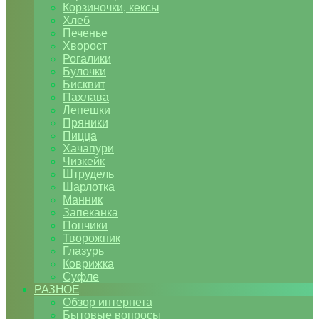
Корзиночки, кексы
Хлеб
Печенье
Хворост
Рогалики
Булочки
Бисквит
Пахлава
Лепешки
Пряники
Пицца
Хачапури
Чизкейк
Штрудель
Шарлотка
Манник
Запеканка
Пончики
Творожник
Глазурь
Коврижка
Суфле
РАЗНОЕ
Обзор интернета
Бытовые вопросы