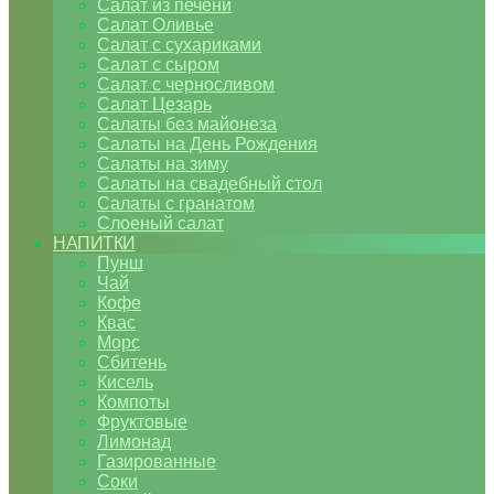
Салат из печени
Салат Оливье
Салат с сухариками
Салат с сыром
Салат с черносливом
Салат Цезарь
Салаты без майонеза
Салаты на День Рождения
Салаты на зиму
Салаты на свадебный стол
Салаты с гранатом
Слоеный салат
НАПИТКИ
Пунш
Чай
Кофе
Квас
Морс
Сбитень
Кисель
Компоты
Фруктовые
Лимонад
Газированные
Соки