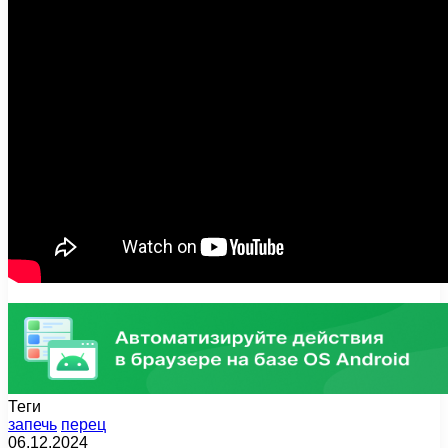
Теги
запечь
перец
06.12.2024