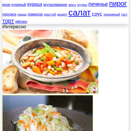
пирог
печенье
курица
мультиварке
куриный
крем
мясо
огурец
салат
соус
помидор
пирожок
пицца
простой
рецепт
творожный
тест
торт
яблоко
Интересно