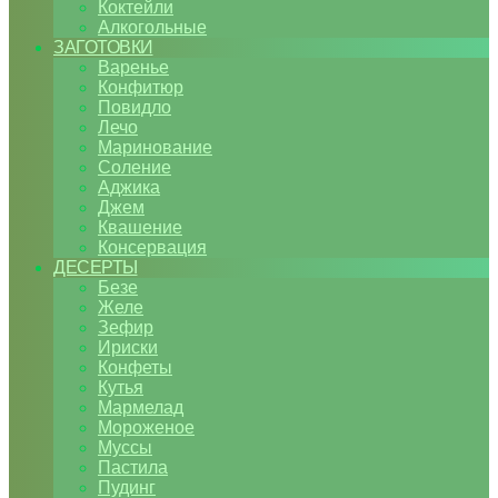
Коктейли
Алкогольные
ЗАГОТОВКИ
Варенье
Конфитюр
Повидло
Лечо
Маринование
Соление
Аджика
Джем
Квашение
Консервация
ДЕСЕРТЫ
Безе
Желе
Зефир
Ириски
Конфеты
Кутья
Мармелад
Мороженое
Муссы
Пастила
Пудинг