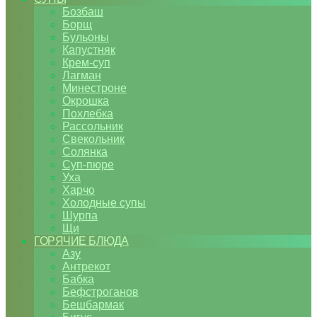
Бозбаш
Борщ
Бульоны
Капустняк
Крем-суп
Лагман
Минестроне
Окрошка
Похлебка
Рассольник
Свекольник
Солянка
Суп-пюре
Уха
Харчо
Холодные супы
Шурпа
Щи
ГОРЯЧИЕ БЛЮДА
Азу
Антрекот
Бабка
Бефстроганов
Бешбармак