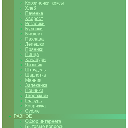
Корзиночки, кексы
Хлеб
Печенье
Хворост
Рогалики
Булочки
Бисквит
Пахлава
Лепешки
Пряники
Пицца
Хачапури
Чизкейк
Штрудель
Шарлотка
Манник
Запеканка
Пончики
Творожник
Глазурь
Коврижка
Суфле
РАЗНОЕ
Обзор интернета
Бытовые вопросы