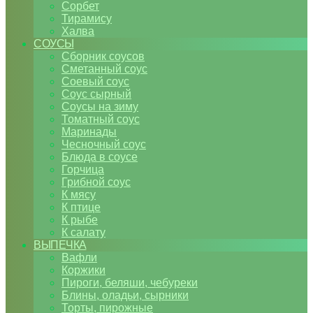
Сорбет
Тирамису
Халва
СОУСЫ
Сборник соусов
Сметанный соус
Соевый соус
Соус сырный
Соусы на зиму
Томатный соус
Маринады
Чесночный соус
Блюда в соусе
Горчица
Грибной соус
К мясу
К птице
К рыбе
К салату
ВЫПЕЧКА
Вафли
Коржики
Пироги, беляши, чебуреки
Блины, оладьи, сырники
Торты, пирожные