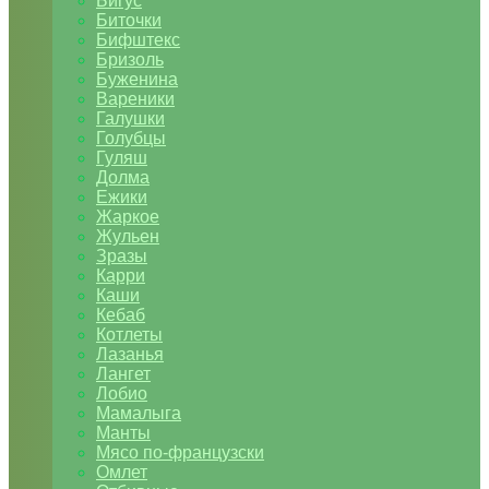
Бигус
Биточки
Бифштекс
Бризоль
Буженина
Вареники
Галушки
Голубцы
Гуляш
Долма
Ежики
Жаркое
Жульен
Зразы
Карри
Каши
Кебаб
Котлеты
Лазанья
Лангет
Лобио
Мамалыга
Манты
Мясо по-французски
Омлет