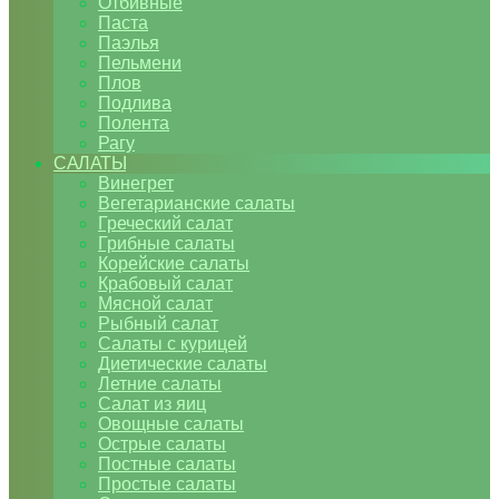
Отбивные
Паста
Паэлья
Пельмени
Плов
Подлива
Полента
Рагу
САЛАТЫ
Винегрет
Вегетарианские салаты
Греческий салат
Грибные салаты
Корейские салаты
Крабовый салат
Мясной салат
Рыбный салат
Салаты с курицей
Диетические салаты
Летние салаты
Салат из яиц
Овощные салаты
Острые салаты
Постные салаты
Простые салаты