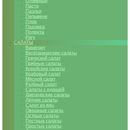
Отбивные
Паста
Паэлья
Пельмени
Плов
Подлива
Полента
Рагу
САЛАТЫ
Винегрет
Вегетарианские салаты
Греческий салат
Грибные салаты
Корейские салаты
Крабовый салат
Мясной салат
Рыбный салат
Салаты с курицей
Диетические салаты
Летние салаты
Салат из яиц
Овощные салаты
Острые салаты
Постные салаты
Простые салаты