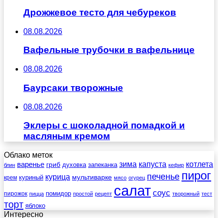
Дрожжевое тесто для чебуреков
08.08.2026
Вафельные трубочки в вафельнице
08.08.2026
Баурсаки творожные
08.08.2026
Эклеры с шоколадной помадкой и
масляным кремом
Облако меток
зима
котлета
варенье
капуста
гриб
духовка
запеканка
блин
кефир
пирог
печенье
курица
мультиварке
куриный
крем
мясо
огурец
салат
соус
помидор
пирожок
пицца
простой
рецепт
творожный
тест
торт
яблоко
Интересно