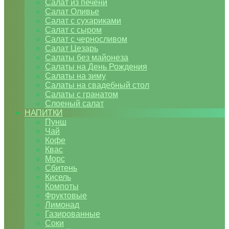
Салат из печени
Салат Оливье
Салат с сухариками
Салат с сыром
Салат с черносливом
Салат Цезарь
Салаты без майонеза
Салаты на День Рождения
Салаты на зиму
Салаты на свадебный стол
Салаты с гранатом
Слоеный салат
НАПИТКИ
Пунш
Чай
Кофе
Квас
Морс
Сбитень
Кисель
Компоты
Фруктовые
Лимонад
Газированные
Соки