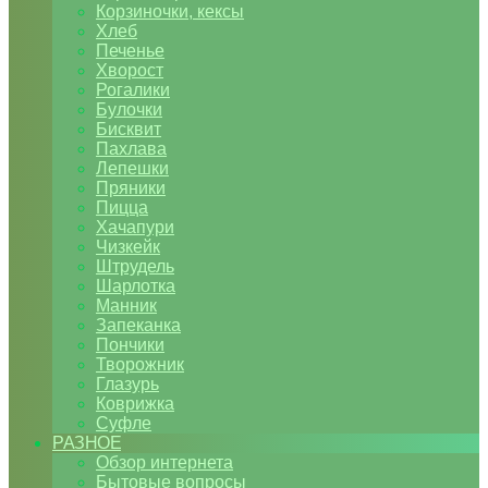
Корзиночки, кексы
Хлеб
Печенье
Хворост
Рогалики
Булочки
Бисквит
Пахлава
Лепешки
Пряники
Пицца
Хачапури
Чизкейк
Штрудель
Шарлотка
Манник
Запеканка
Пончики
Творожник
Глазурь
Коврижка
Суфле
РАЗНОЕ
Обзор интернета
Бытовые вопросы