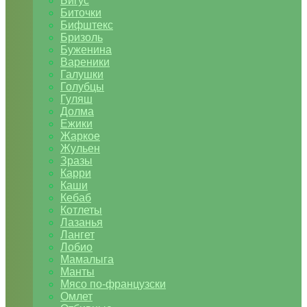
Бигус
Биточки
Бифштекс
Бризоль
Буженина
Вареники
Галушки
Голубцы
Гуляш
Долма
Ежики
Жаркое
Жульен
Зразы
Карри
Каши
Кебаб
Котлеты
Лазанья
Лангет
Лобио
Мамалыга
Манты
Мясо по-французски
Омлет