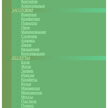
Коктейли
Алкогольные
ЗАГОТОВКИ
Варенье
Конфитюр
Повидло
Лечо
Маринование
Соление
Аджика
Джем
Квашение
Консервация
ДЕСЕРТЫ
Безе
Желе
Зефир
Ириски
Конфеты
Кутья
Мармелад
Мороженое
Муссы
Пастила
Пудинг