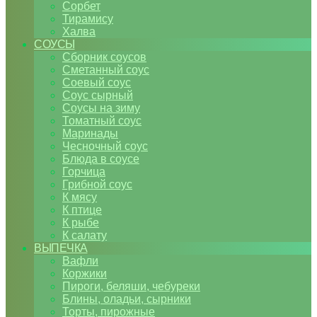
Сорбет
Тирамису
Халва
СОУСЫ
Сборник соусов
Сметанный соус
Соевый соус
Соус сырный
Соусы на зиму
Томатный соус
Маринады
Чесночный соус
Блюда в соусе
Горчица
Грибной соус
К мясу
К птице
К рыбе
К салату
ВЫПЕЧКА
Вафли
Коржики
Пироги, беляши, чебуреки
Блины, оладьи, сырники
Торты, пирожные