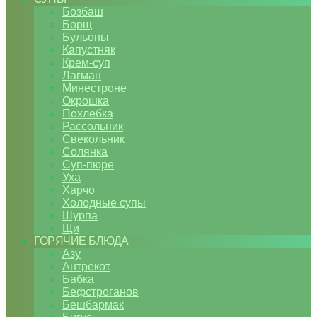
Бозбаш
Борщ
Бульоны
Капустняк
Крем-суп
Лагман
Минестроне
Окрошка
Похлебка
Рассольник
Свекольник
Солянка
Суп-пюре
Уха
Харчо
Холодные супы
Шурпа
Щи
ГОРЯЧИЕ БЛЮДА
Азу
Антрекот
Бабка
Бефстроганов
Бешбармак