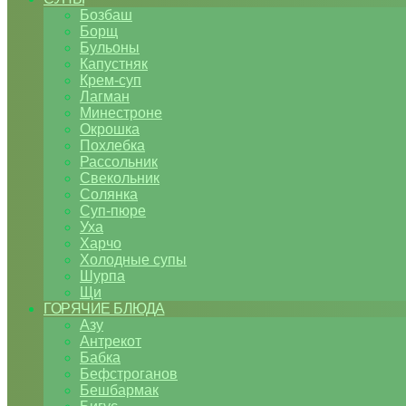
Бозбаш
Борщ
Бульоны
Капустняк
Крем-суп
Лагман
Минестроне
Окрошка
Похлебка
Рассольник
Свекольник
Солянка
Суп-пюре
Уха
Харчо
Холодные супы
Шурпа
Щи
ГОРЯЧИЕ БЛЮДА
Азу
Антрекот
Бабка
Бефстроганов
Бешбармак