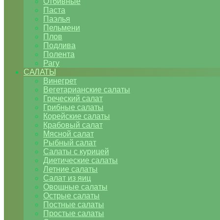
Отбивные
Паста
Паэлья
Пельмени
Плов
Подлива
Полента
Рагу
САЛАТЫ
Винегрет
Вегетарианские салаты
Греческий салат
Грибные салаты
Корейские салаты
Крабовый салат
Мясной салат
Рыбный салат
Салаты с курицей
Диетические салаты
Летние салаты
Салат из яиц
Овощные салаты
Острые салаты
Постные салаты
Простые салаты