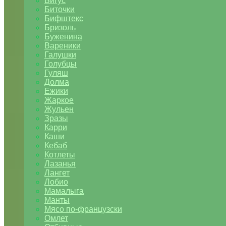
Бигус
Биточки
Бифштекс
Бризоль
Буженина
Вареники
Галушки
Голубцы
Гуляш
Долма
Ежики
Жаркое
Жульен
Зразы
Карри
Каши
Кебаб
Котлеты
Лазанья
Лангет
Лобио
Мамалыга
Манты
Мясо по-французски
Омлет