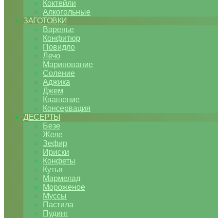
Коктейли
Алкогольные
ЗАГОТОВКИ
Варенье
Конфитюр
Повидло
Лечо
Маринование
Соление
Аджика
Джем
Квашение
Консервация
ДЕСЕРТЫ
Безе
Желе
Зефир
Ириски
Конфеты
Кутья
Мармелад
Мороженое
Муссы
Пастила
Пудинг