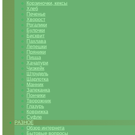
Корзиночки, кексы
Хлеб
Печенье
Хворост
Рогалики
Булочки
Бисквит
Пахлава
Лепешки
Пряники
Пицца
Хачапури
Чизкейк
Штрудель
Шарлотка
Манник
Запеканка
Пончики
Творожник
Глазурь
Коврижка
Суфле
РАЗНОЕ
Обзор интернета
Бытовые вопросы