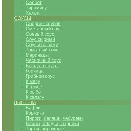
Сорбет
Тирамису
Халва
СОУСЫ
Сборник соусов
Сметанный соус
Соевый соус
Соус сырный
Соусы на зиму
Томатный соус
Маринады
Чесночный соус
Блюда в соусе
Горчица
Грибной соус
К мясу
К птице
К рыбе
К салату
ВЫПЕЧКА
Вафли
Коржики
Пироги, беляши, чебуреки
Блины, оладьи, сырники
Торты, пирожные