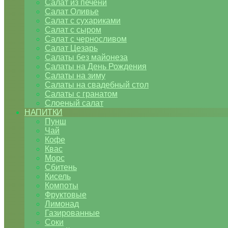
Салат из печени
Салат Оливье
Салат с сухариками
Салат с сыром
Салат с черносливом
Салат Цезарь
Салаты без майонеза
Салаты на День Рождения
Салаты на зиму
Салаты на свадебный стол
Салаты с гранатом
Слоеный салат
НАПИТКИ
Пунш
Чай
Кофе
Квас
Морс
Сбитень
Кисель
Компоты
Фруктовые
Лимонад
Газированные
Соки