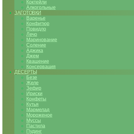
Коктейли
Алкогольные
ЗАГОТОВКИ
Варенье
Конфитюр
Повидло
Лечо
Маринование
Соление
Аджика
Джем
Квашение
Консервация
ДЕСЕРТЫ
Безе
Желе
Зефир
Ириски
Конфеты
Кутья
Мармелад
Мороженое
Муссы
Пастила
Пудинг