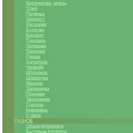
Корзиночки, кексы
Хлеб
Печенье
Хворост
Рогалики
Булочки
Бисквит
Пахлава
Лепешки
Пряники
Пицца
Хачапури
Чизкейк
Штрудель
Шарлотка
Манник
Запеканка
Пончики
Творожник
Глазурь
Коврижка
Суфле
РАЗНОЕ
Обзор интернета
Бытовые вопросы