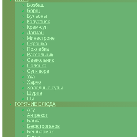
Бозбаш
Борщ
Бульоны
Капустняк
Крем-суп
Лагман
Минестроне
Окрошка
Похлебка
Рассольник
Свекольник
Солянка
Суп-пюре
Уха
Харчо
Холодные супы
Шурпа
Щи
ГОРЯЧИЕ БЛЮДА
Азу
Антрекот
Бабка
Бефстроганов
Бешбармак