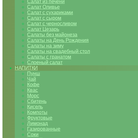
Салат из печени
Салат Оливье
Салат с сухариками
Салат с сыром
Салат с черносливом
Салат Цезарь
Салаты без майонеза
Салаты на День Рождения
Салаты на зиму
Салаты на свадебный стол
Салаты с гранатом
Слоеный салат
НАПИТКИ
Пунш
Чай
Кофе
Квас
Морс
Сбитень
Кисель
Компоты
Фруктовые
Лимонад
Газированные
Соки