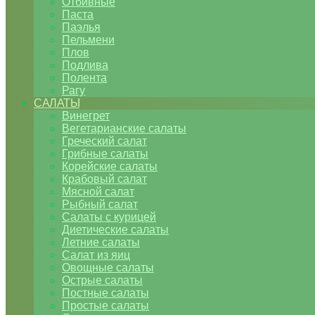
Отбивные
Паста
Паэлья
Пельмени
Плов
Подлива
Полента
Рагу
САЛАТЫ
Винегрет
Вегетарианские салаты
Греческий салат
Грибные салаты
Корейские салаты
Крабовый салат
Мясной салат
Рыбный салат
Салаты с курицей
Диетические салаты
Летние салаты
Салат из яиц
Овощные салаты
Острые салаты
Постные салаты
Простые салаты