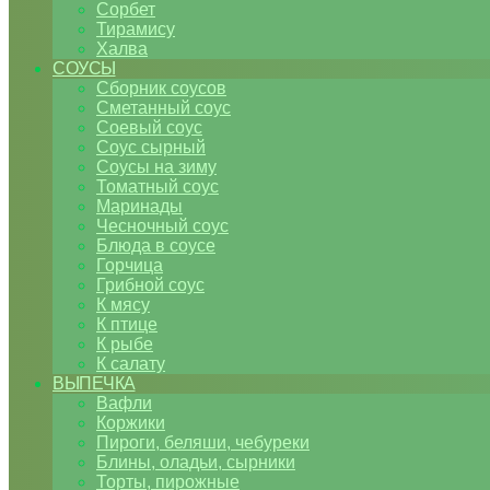
Сорбет
Тирамису
Халва
СОУСЫ
Сборник соусов
Сметанный соус
Соевый соус
Соус сырный
Соусы на зиму
Томатный соус
Маринады
Чесночный соус
Блюда в соусе
Горчица
Грибной соус
К мясу
К птице
К рыбе
К салату
ВЫПЕЧКА
Вафли
Коржики
Пироги, беляши, чебуреки
Блины, оладьи, сырники
Торты, пирожные