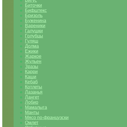
Бигус
Биточки
Бифштекс
Бризоль
Буженина
Вареники
Галушки
Голубцы
Гуляш
Долма
Ежики
Жаркое
Жульен
Зразы
Карри
Каши
Кебаб
Котлеты
Лазанья
Лангет
Лобио
Мамалыга
Манты
Мясо по-французски
Омлет