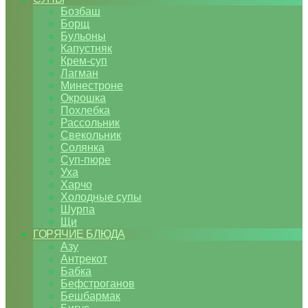
Бозбаш
Борщ
Бульоны
Капустняк
Крем-суп
Лагман
Минестроне
Окрошка
Похлебка
Рассольник
Свекольник
Солянка
Суп-пюре
Уха
Харчо
Холодные супы
Шурпа
Щи
ГОРЯЧИЕ БЛЮДА
Азу
Антрекот
Бабка
Бефстроганов
Бешбармак