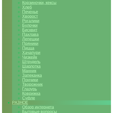
Корзиночки, кексы
Хлеб
Печенье
Хворост
Рогалики
Булочки
Бисквит
Пахлава
Лепешки
Пряники
Пицца
Хачапури
Чизкейк
Штрудель
Шарлотка
Манник
Запеканка
Пончики
Творожник
Глазурь
Коврижка
Суфле
РАЗНОЕ
Обзор интернета
Бытовые вопросы