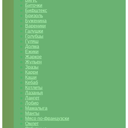
Бигус
Биточки
Бифштекс
Бризоль
Буженина
Вареники
Галушки
Голубцы
Гуляш
Долма
Ежики
Жаркое
Жульен
Зразы
Карри
Каши
Кебаб
Котлеты
Лазанья
Лангет
Лобио
Мамалыга
Манты
Мясо по-французски
Омлет