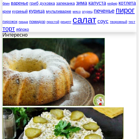
зима
котлета
варенье
капуста
гриб
духовка
запеканка
блин
кефир
пирог
печенье
курица
мультиварке
куриный
крем
мясо
огурец
салат
соус
помидор
пирожок
пицца
простой
рецепт
творожный
тест
торт
яблоко
Интересно