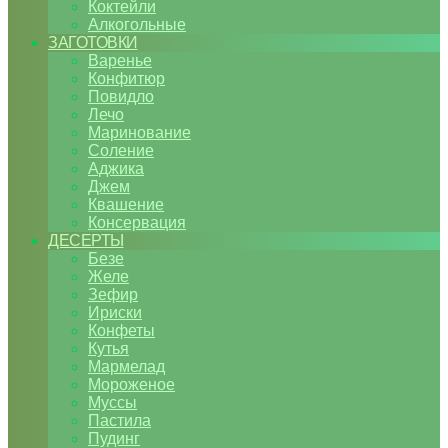
Коктейли
Алкогольные
ЗАГОТОВКИ
Варенье
Конфитюр
Повидло
Лечо
Маринование
Соление
Аджика
Джем
Квашение
Консервация
ДЕСЕРТЫ
Безе
Желе
Зефир
Ириски
Конфеты
Кутья
Мармелад
Мороженое
Муссы
Пастила
Пудинг