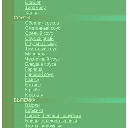
Сорбет
Тирамису
Халва
СОУСЫ
Сборник соусов
Сметанный соус
Соевый соус
Соус сырный
Соусы на зиму
Томатный соус
Маринады
Чесночный соус
Блюда в соусе
Горчица
Грибной соус
К мясу
К птице
К рыбе
К салату
ВЫПЕЧКА
Вафли
Коржики
Пироги, беляши, чебуреки
Блины, оладьи, сырники
Торты, пирожные