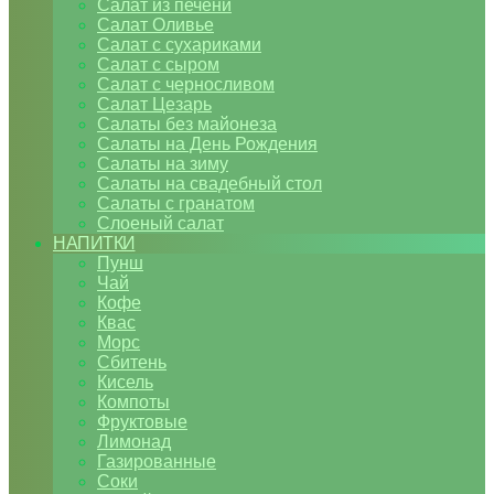
Салат из печени
Салат Оливье
Салат с сухариками
Салат с сыром
Салат с черносливом
Салат Цезарь
Салаты без майонеза
Салаты на День Рождения
Салаты на зиму
Салаты на свадебный стол
Салаты с гранатом
Слоеный салат
НАПИТКИ
Пунш
Чай
Кофе
Квас
Морс
Сбитень
Кисель
Компоты
Фруктовые
Лимонад
Газированные
Соки