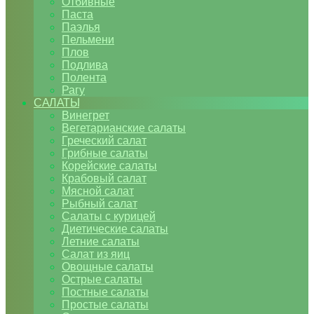
Отбивные
Паста
Паэлья
Пельмени
Плов
Подлива
Полента
Рагу
САЛАТЫ
Винегрет
Вегетарианские салаты
Греческий салат
Грибные салаты
Корейские салаты
Крабовый салат
Мясной салат
Рыбный салат
Салаты с курицей
Диетические салаты
Летние салаты
Салат из яиц
Овощные салаты
Острые салаты
Постные салаты
Простые салаты