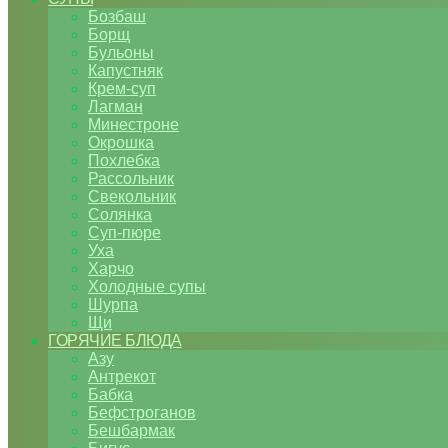
Бозбаш
Борщ
Бульоны
Капустняк
Крем-суп
Лагман
Минестроне
Окрошка
Похлебка
Рассольник
Свекольник
Солянка
Суп-пюре
Уха
Харчо
Холодные супы
Шурпа
Щи
ГОРЯЧИЕ БЛЮДА
Азу
Антрекот
Бабка
Бефстроганов
Бешбармак