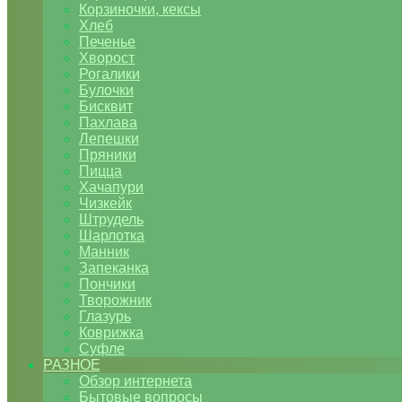
Корзиночки, кексы
Хлеб
Печенье
Хворост
Рогалики
Булочки
Бисквит
Пахлава
Лепешки
Пряники
Пицца
Хачапури
Чизкейк
Штрудель
Шарлотка
Манник
Запеканка
Пончики
Творожник
Глазурь
Коврижка
Суфле
РАЗНОЕ
Обзор интернета
Бытовые вопросы