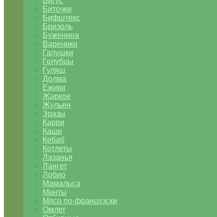
Бигус
Биточки
Бифштекс
Бризоль
Буженина
Вареники
Галушки
Голубцы
Гуляш
Долма
Ежики
Жаркое
Жульен
Зразы
Карри
Каши
Кебаб
Котлеты
Лазанья
Лангет
Лобио
Мамалыга
Манты
Мясо по-французски
Омлет