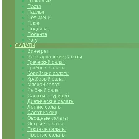
Отбивные
Паста
Паэлья
Пельмени
Плов
Подлива
Полента
Рагу
САЛАТЫ
Винегрет
Вегетарианские салаты
Греческий салат
Грибные салаты
Корейские салаты
Крабовый салат
Мясной салат
Рыбный салат
Салаты с курицей
Диетические салаты
Летние салаты
Салат из яиц
Овощные салаты
Острые салаты
Постные салаты
Простые салаты