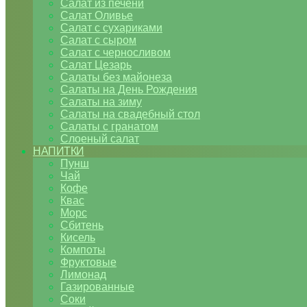
Салат из печени
Салат Оливье
Салат с сухариками
Салат с сыром
Салат с черносливом
Салат Цезарь
Салаты без майонеза
Салаты на День Рождения
Салаты на зиму
Салаты на свадебный стол
Салаты с гранатом
Слоеный салат
НАПИТКИ
Пунш
Чай
Кофе
Квас
Морс
Сбитень
Кисель
Компоты
Фруктовые
Лимонад
Газированные
Соки