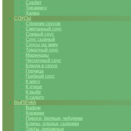
Сорбет
Тирамису
Халва
СОУСЫ
Сборник соусов
Сметанный соус
Соевый соус
Соус сырный
Соусы на зиму
Томатный соус
Маринады
Чесночный соус
Блюда в соусе
Горчица
Грибной соус
К мясу
К птице
К рыбе
К салату
ВЫПЕЧКА
Вафли
Коржики
Пироги, беляши, чебуреки
Блины, оладьи, сырники
Торты, пирожные