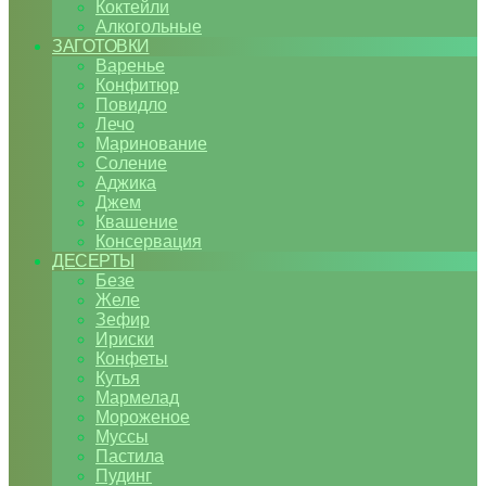
Коктейли
Алкогольные
ЗАГОТОВКИ
Варенье
Конфитюр
Повидло
Лечо
Маринование
Соление
Аджика
Джем
Квашение
Консервация
ДЕСЕРТЫ
Безе
Желе
Зефир
Ириски
Конфеты
Кутья
Мармелад
Мороженое
Муссы
Пастила
Пудинг