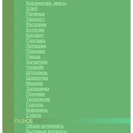
Корзиночки, кексы
Хлеб
Печенье
Хворост
Рогалики
Булочки
Бисквит
Пахлава
Лепешки
Пряники
Пицца
Хачапури
Чизкейк
Штрудель
Шарлотка
Манник
Запеканка
Пончики
Творожник
Глазурь
Коврижка
Суфле
РАЗНОЕ
Обзор интернета
Бытовые вопросы