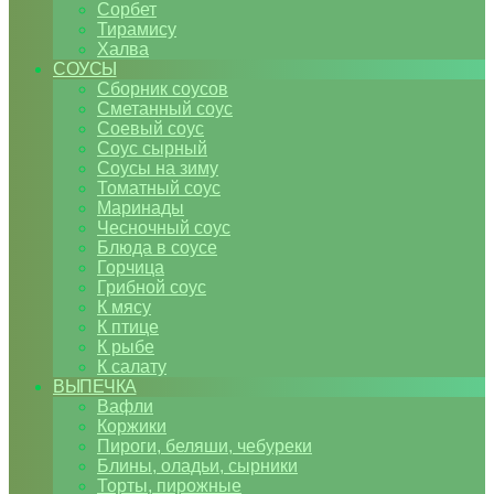
Сорбет
Тирамису
Халва
СОУСЫ
Сборник соусов
Сметанный соус
Соевый соус
Соус сырный
Соусы на зиму
Томатный соус
Маринады
Чесночный соус
Блюда в соусе
Горчица
Грибной соус
К мясу
К птице
К рыбе
К салату
ВЫПЕЧКА
Вафли
Коржики
Пироги, беляши, чебуреки
Блины, оладьи, сырники
Торты, пирожные