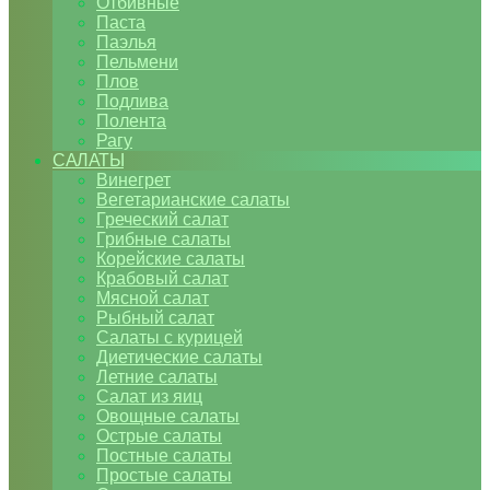
Отбивные
Паста
Паэлья
Пельмени
Плов
Подлива
Полента
Рагу
САЛАТЫ
Винегрет
Вегетарианские салаты
Греческий салат
Грибные салаты
Корейские салаты
Крабовый салат
Мясной салат
Рыбный салат
Салаты с курицей
Диетические салаты
Летние салаты
Салат из яиц
Овощные салаты
Острые салаты
Постные салаты
Простые салаты