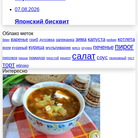
07.08.2026
Японский бисквит
Облако меток
зима
котлета
варенье
капуста
гриб
духовка
запеканка
блин
кефир
пирог
печенье
курица
мультиварке
куриный
крем
мясо
огурец
салат
соус
помидор
пирожок
пицца
простой
рецепт
творожный
тест
торт
яблоко
Интересно