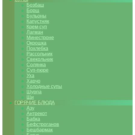
Бозбаш
Борщ
Бульоны
Капустняк
Крем-суп
Лагман
Минестроне
Окрошка
Похлебка
Рассольник
Свекольник
Солянка
Суп-пюре
Уха
Харчо
Холодные супы
Шурпа
Щи
ГОРЯЧИЕ БЛЮДА
Азу
Антрекот
Бабка
Бефстроганов
Бешбармак