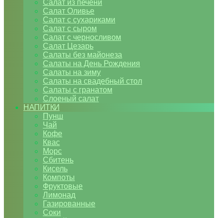
Салат из печени
Салат Оливье
Салат с сухариками
Салат с сыром
Салат с черносливом
Салат Цезарь
Салаты без майонеза
Салаты на День Рождения
Салаты на зиму
Салаты на свадебный стол
Салаты с гранатом
Слоеный салат
НАПИТКИ
Пунш
Чай
Кофе
Квас
Морс
Сбитень
Кисель
Компоты
Фруктовые
Лимонад
Газированные
Соки