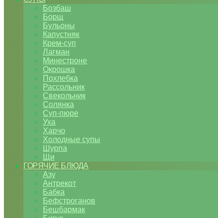
Бозбаш
Борщ
Бульоны
Капустняк
Крем-суп
Лагман
Минестроне
Окрошка
Похлебка
Рассольник
Свекольник
Солянка
Суп-пюре
Уха
Харчо
Холодные супы
Шурпа
Щи
ГОРЯЧИЕ БЛЮДА
Азу
Антрекот
Бабка
Бефстроганов
Бешбармак