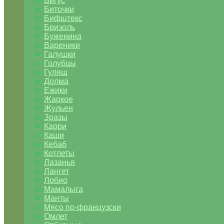
Бигус
Биточки
Бифштекс
Бризоль
Буженина
Вареники
Галушки
Голубцы
Гуляш
Долма
Ежики
Жаркое
Жульен
Зразы
Карри
Каши
Кебаб
Котлеты
Лазанья
Лангет
Лобио
Мамалыга
Манты
Мясо по-французски
Омлет