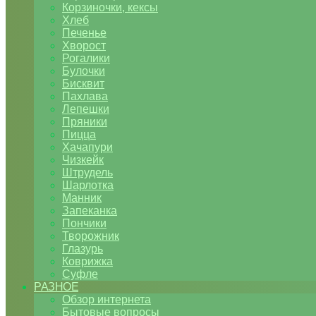
Корзиночки, кексы
Хлеб
Печенье
Хворост
Рогалики
Булочки
Бисквит
Пахлава
Лепешки
Пряники
Пицца
Хачапури
Чизкейк
Штрудель
Шарлотка
Манник
Запеканка
Пончики
Творожник
Глазурь
Коврижка
Суфле
РАЗНОЕ
Обзор интернета
Бытовые вопросы