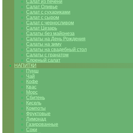
Салат из печени
Салат Оливье
Салат с сухариками
Салат с сыром
Салат с черносливом
Салат Цезарь
Салаты без майонеза
Салаты на День Рождения
Салаты на зиму
Салаты на свадебный стол
Салаты с гранатом
Слоеный салат
НАПИТКИ
Пунш
Чай
Кофе
Квас
Морс
Сбитень
Кисель
Компоты
Фруктовые
Лимонад
Газированные
Соки