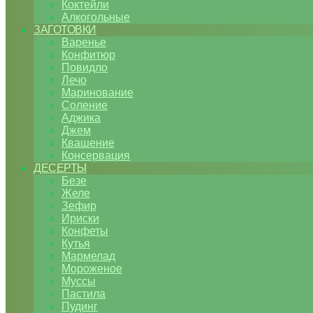
Коктейли
Алкогольные
ЗАГОТОВКИ
Варенье
Конфитюр
Повидло
Лечо
Маринование
Соление
Аджика
Джем
Квашение
Консервация
ДЕСЕРТЫ
Безе
Желе
Зефир
Ириски
Конфеты
Кутья
Мармелад
Мороженое
Муссы
Пастила
Пудинг