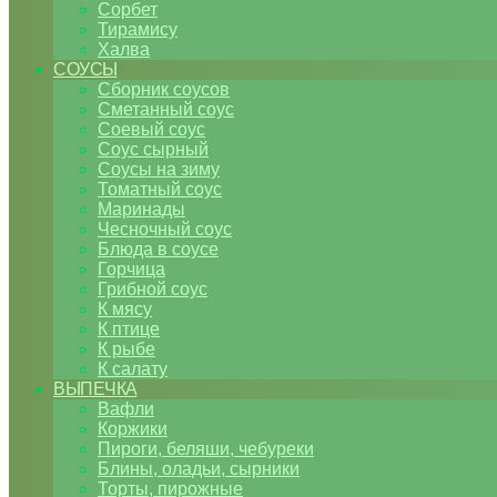
Сорбет
Тирамису
Халва
СОУСЫ
Сборник соусов
Сметанный соус
Соевый соус
Соус сырный
Соусы на зиму
Томатный соус
Маринады
Чесночный соус
Блюда в соусе
Горчица
Грибной соус
К мясу
К птице
К рыбе
К салату
ВЫПЕЧКА
Вафли
Коржики
Пироги, беляши, чебуреки
Блины, оладьи, сырники
Торты, пирожные