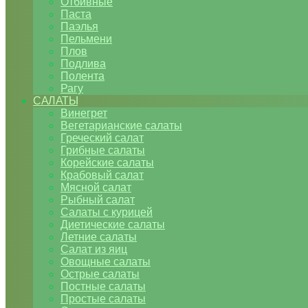
Отбивные
Паста
Паэлья
Пельмени
Плов
Подлива
Полента
Рагу
САЛАТЫ
Винегрет
Вегетарианские салаты
Греческий салат
Грибные салаты
Корейские салаты
Крабовый салат
Мясной салат
Рыбный салат
Салаты с курицей
Диетические салаты
Летние салаты
Салат из яиц
Овощные салаты
Острые салаты
Постные салаты
Простые салаты