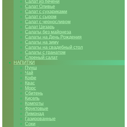
Салат из печени
Салат Оливье
Салат с сухариками
Салат с сыром
Салат с черносливом
Салат Цезарь
Салаты без майонеза
Салаты на День Рождения
Салаты на зиму
Салаты на свадебный стол
Салаты с гранатом
Слоеный салат
НАПИТКИ
Пунш
Чай
Кофе
Квас
Морс
Сбитень
Кисель
Компоты
Фруктовые
Лимонад
Газированные
Соки