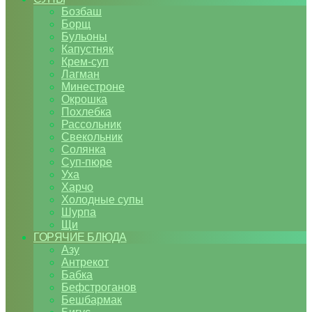
Бозбаш
Борщ
Бульоны
Капустняк
Крем-суп
Лагман
Минестроне
Окрошка
Похлебка
Рассольник
Свекольник
Солянка
Суп-пюре
Уха
Харчо
Холодные супы
Шурпа
Щи
ГОРЯЧИЕ БЛЮДА
Азу
Антрекот
Бабка
Бефстроганов
Бешбармак