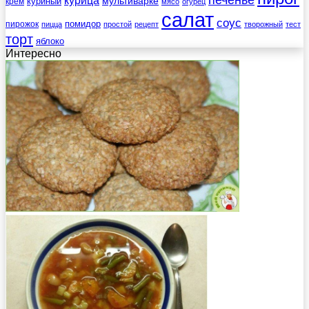
печенье
курица
мультиварке
куриный
крем
мясо
огурец
салат
соус
помидор
пирожок
пицца
простой
рецепт
творожный
тест
торт
яблоко
Интересно