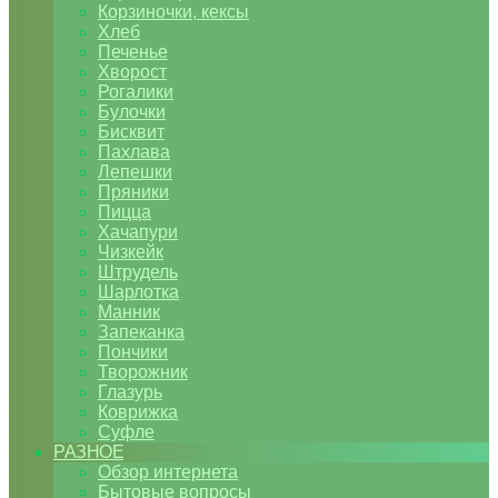
Корзиночки, кексы
Хлеб
Печенье
Хворост
Рогалики
Булочки
Бисквит
Пахлава
Лепешки
Пряники
Пицца
Хачапури
Чизкейк
Штрудель
Шарлотка
Манник
Запеканка
Пончики
Творожник
Глазурь
Коврижка
Суфле
РАЗНОЕ
Обзор интернета
Бытовые вопросы