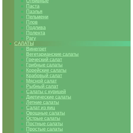
Отбивные
Паста
Паэлья
Пельмени
Плов
Подлива
Полента
Рагу
САЛАТЫ
Винегрет
Вегетарианские салаты
Греческий салат
Грибные салаты
Корейские салаты
Крабовый салат
Мясной салат
Рыбный салат
Салаты с курицей
Диетические салаты
Летние салаты
Салат из яиц
Овощные салаты
Острые салаты
Постные салаты
Простые салаты