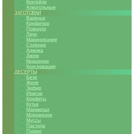
Коктейли
Алкогольные
ЗАГОТОВКИ
Варенье
Конфитюр
Повидло
Лечо
Маринование
Соление
Аджика
Джем
Квашение
Консервация
ДЕСЕРТЫ
Безе
Желе
Зефир
Ириски
Конфеты
Кутья
Мармелад
Мороженое
Муссы
Пастила
Пудинг