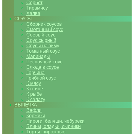
Сорбет
Тирамису
Халва
СОУСЫ
Сборник соусов
Сметанный соус
Соевый соус
Соус сырный
Соусы на зиму
Томатный соус
Маринады
Чесночный соус
Блюда в соусе
Горчица
Грибной соус
К мясу
К птице
К рыбе
К салату
ВЫПЕЧКА
Вафли
Коржики
Пироги, беляши, чебуреки
Блины, оладьи, сырники
Торты, пирожные