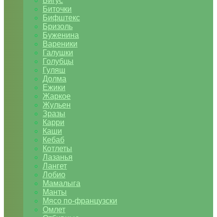
Бигус
Биточки
Бифштекс
Бризоль
Буженина
Вареники
Галушки
Голубцы
Гуляш
Долма
Ежики
Жаркое
Жульен
Зразы
Карри
Каши
Кебаб
Котлеты
Лазанья
Лангет
Лобио
Мамалыга
Манты
Мясо по-французски
Омлет