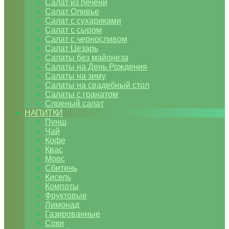
Салат из печени
Салат Оливье
Салат с сухариками
Салат с сыром
Салат с черносливом
Салат Цезарь
Салаты без майонеза
Салаты на День Рождения
Салаты на зиму
Салаты на свадебный стол
Салаты с гранатом
Слоеный салат
НАПИТКИ
Пунш
Чай
Кофе
Квас
Морс
Сбитень
Кисель
Компоты
Фруктовые
Лимонад
Газированные
Соки