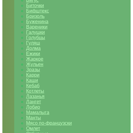
Бигус
Биточки
Бифштекс
Бризоль
Буженина
Вареники
Галушки
Голубцы
Гуляш
Долма
Ежики
Жаркое
Жульен
Зразы
Карри
Каши
Кебаб
Котлеты
Лазанья
Лангет
Лобио
Мамалыга
Манты
Мясо по-французски
Омлет