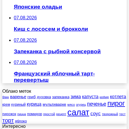
Японские оладьи
07.08.2026
Киш с лососем и брокколи
07.08.2026
Запеканка с рыбной консервой
07.08.2026
Французский яблочный тарт-
перевертыш
Облако меток
зима
котлета
варенье
капуста
гриб
духовка
запеканка
блин
кефир
пирог
печенье
курица
мультиварке
куриный
крем
мясо
огурец
салат
соус
помидор
пирожок
пицца
простой
рецепт
творожный
тест
торт
яблоко
Интересно