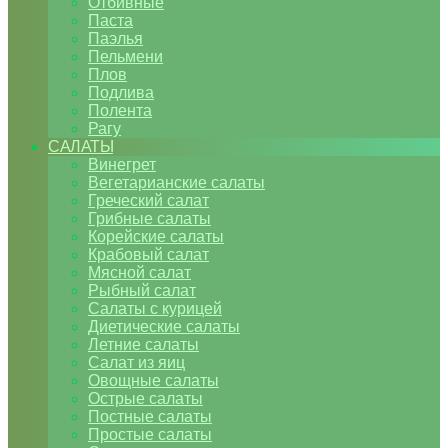
Отбивные
Паста
Паэлья
Пельмени
Плов
Подлива
Полента
Рагу
САЛАТЫ
Винегрет
Вегетарианские салаты
Греческий салат
Грибные салаты
Корейские салаты
Крабовый салат
Мясной салат
Рыбный салат
Салаты с курицей
Диетические салаты
Летние салаты
Салат из яиц
Овощные салаты
Острые салаты
Постные салаты
Простые салаты