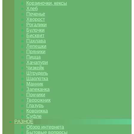
Корзиночки, кексы
Хлеб
Печенье
Хворост
Рогалики
Булочки
Бисквит
Пахлава
Лепешки
Пряники
Пицца
Хачапури
Чизкейк
Штрудель
Шарлотка
Манник
Запеканка
Пончики
Творожник
Глазурь
Коврижка
Суфле
РАЗНОЕ
Обзор интернета
Бытовые вопросы