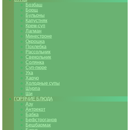
Бозбаш
Борщ
Бульоны
Капустняк
Крем-суп
Лагман
Минестроне
Окрошка
Похлебка
Рассольник
Свекольник
Солянка
Суп-пюре
Уха
Харчо
Холодные супы
Шурпа
Щи
ГОРЯЧИЕ БЛЮДА
Азу
Антрекот
Бабка
Бефстроганов
Бешбармак