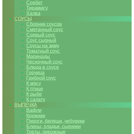
Сорбет
Тирамису
Халва
СОУСЫ
Сборник соусов
Сметанный соус
Соевый соус
Соус сырный
Соусы на зиму
Томатный соус
Маринады
Чесночный соус
Блюда в соусе
Горчица
Грибной соус
К мясу
К птице
К рыбе
К салату
ВЫПЕЧКА
Вафли
Коржики
Пироги, беляши, чебуреки
Блины, оладьи, сырники
Торты, пирожные