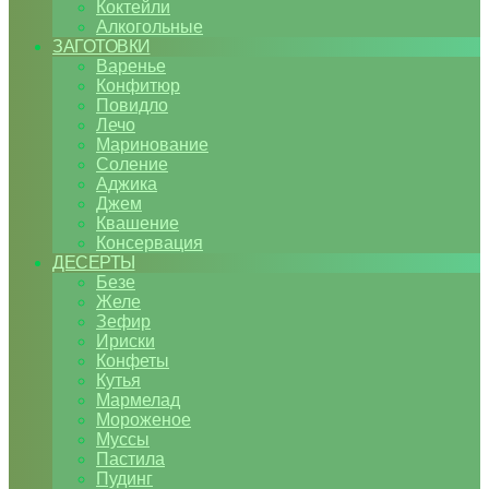
Коктейли
Алкогольные
ЗАГОТОВКИ
Варенье
Конфитюр
Повидло
Лечо
Маринование
Соление
Аджика
Джем
Квашение
Консервация
ДЕСЕРТЫ
Безе
Желе
Зефир
Ириски
Конфеты
Кутья
Мармелад
Мороженое
Муссы
Пастила
Пудинг