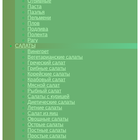
Отбивные
Паста
Паэлья
Пельмени
Плов
Подлива
Полента
Рагу
САЛАТЫ
Винегрет
Вегетарианские салаты
Греческий салат
Грибные салаты
Корейские салаты
Крабовый салат
Мясной салат
Рыбный салат
Салаты с курицей
Диетические салаты
Летние салаты
Салат из яиц
Овощные салаты
Острые салаты
Постные салаты
Простые салаты