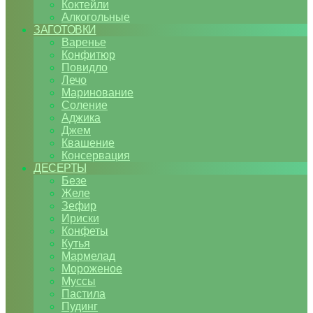
Коктейли
Алкогольные
ЗАГОТОВКИ
Варенье
Конфитюр
Повидло
Лечо
Маринование
Соление
Аджика
Джем
Квашение
Консервация
ДЕСЕРТЫ
Безе
Желе
Зефир
Ириски
Конфеты
Кутья
Мармелад
Мороженое
Муссы
Пастила
Пудинг