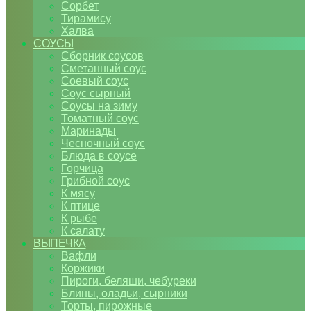
Сорбет
Тирамису
Халва
СОУСЫ
Сборник соусов
Сметанный соус
Соевый соус
Соус сырный
Соусы на зиму
Томатный соус
Маринады
Чесночный соус
Блюда в соусе
Горчица
Грибной соус
К мясу
К птице
К рыбе
К салату
ВЫПЕЧКА
Вафли
Коржики
Пироги, беляши, чебуреки
Блины, оладьи, сырники
Торты, пирожные