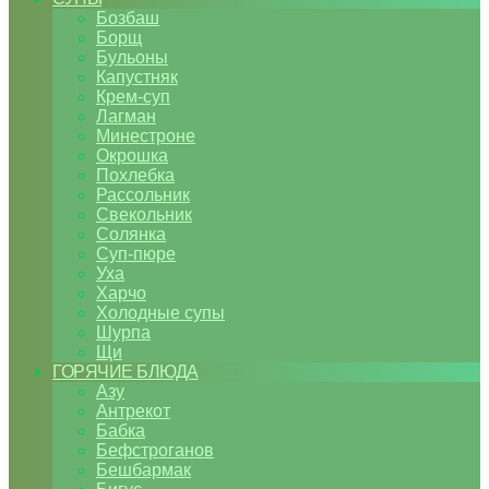
Бозбаш
Борщ
Бульоны
Капустняк
Крем-суп
Лагман
Минестроне
Окрошка
Похлебка
Рассольник
Свекольник
Солянка
Суп-пюре
Уха
Харчо
Холодные супы
Шурпа
Щи
ГОРЯЧИЕ БЛЮДА
Азу
Антрекот
Бабка
Бефстроганов
Бешбармак