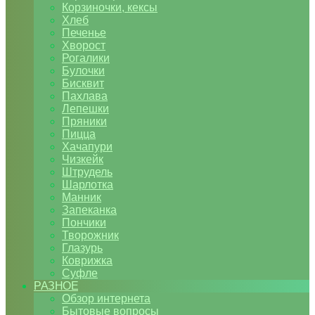
Корзиночки, кексы
Хлеб
Печенье
Хворост
Рогалики
Булочки
Бисквит
Пахлава
Лепешки
Пряники
Пицца
Хачапури
Чизкейк
Штрудель
Шарлотка
Манник
Запеканка
Пончики
Творожник
Глазурь
Коврижка
Суфле
РАЗНОЕ
Обзор интернета
Бытовые вопросы