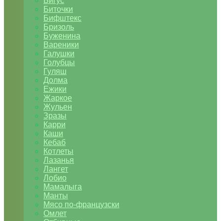
Бигус
Биточки
Бифштекс
Бризоль
Буженина
Вареники
Галушки
Голубцы
Гуляш
Долма
Ежики
Жаркое
Жульен
Зразы
Карри
Каши
Кебаб
Котлеты
Лазанья
Лангет
Лобио
Мамалыга
Манты
Мясо по-французски
Омлет