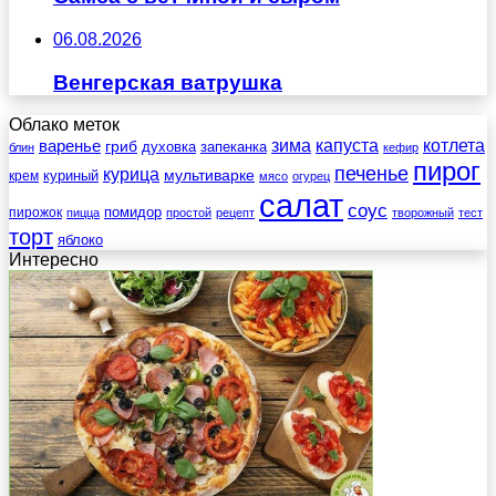
06.08.2026
Венгерская ватрушка
Облако меток
зима
котлета
варенье
капуста
гриб
духовка
запеканка
блин
кефир
пирог
печенье
курица
мультиварке
куриный
крем
мясо
огурец
салат
соус
помидор
пирожок
пицца
простой
рецепт
творожный
тест
торт
яблоко
Интересно