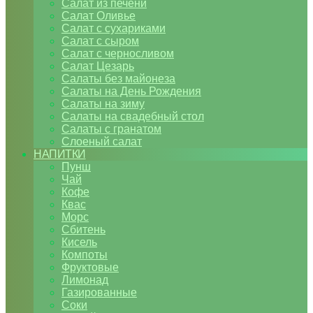
Салат из печени
Салат Оливье
Салат с сухариками
Салат с сыром
Салат с черносливом
Салат Цезарь
Салаты без майонеза
Салаты на День Рождения
Салаты на зиму
Салаты на свадебный стол
Салаты с гранатом
Слоеный салат
НАПИТКИ
Пунш
Чай
Кофе
Квас
Морс
Сбитень
Кисель
Компоты
Фруктовые
Лимонад
Газированные
Соки