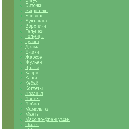
Бигус
Биточки
Бифштекс
Бризоль
Буженина
Вареники
Галушки
Голубцы
Гуляш
Долма
Ежики
Жаркое
Жульен
Зразы
Карри
Каши
Кебаб
Котлеты
Лазанья
Лангет
Лобио
Мамалыга
Манты
Мясо по-французски
Омлет