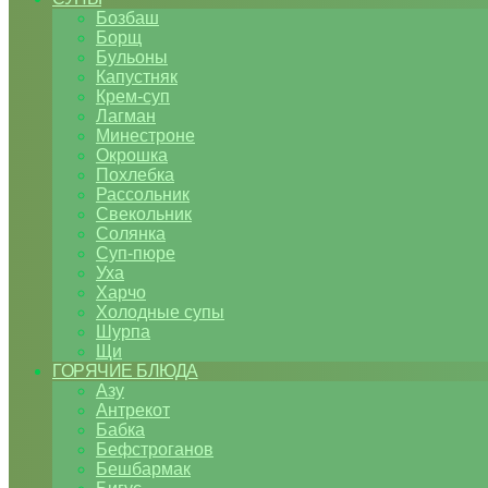
Бозбаш
Борщ
Бульоны
Капустняк
Крем-суп
Лагман
Минестроне
Окрошка
Похлебка
Рассольник
Свекольник
Солянка
Суп-пюре
Уха
Харчо
Холодные супы
Шурпа
Щи
ГОРЯЧИЕ БЛЮДА
Азу
Антрекот
Бабка
Бефстроганов
Бешбармак