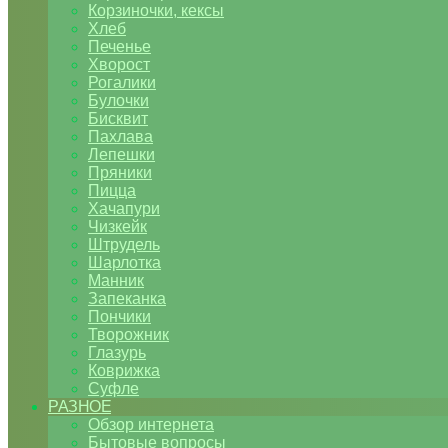
Корзиночки, кексы
Хлеб
Печенье
Хворост
Рогалики
Булочки
Бисквит
Пахлава
Лепешки
Пряники
Пицца
Хачапури
Чизкейк
Штрудель
Шарлотка
Манник
Запеканка
Пончики
Творожник
Глазурь
Коврижка
Суфле
РАЗНОЕ
Обзор интернета
Бытовые вопросы