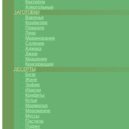
Коктейли
Алкогольные
ЗАГОТОВКИ
Варенье
Конфитюр
Повидло
Лечо
Маринование
Соление
Аджика
Джем
Квашение
Консервация
ДЕСЕРТЫ
Безе
Желе
Зефир
Ириски
Конфеты
Кутья
Мармелад
Мороженое
Муссы
Пастила
Пудинг