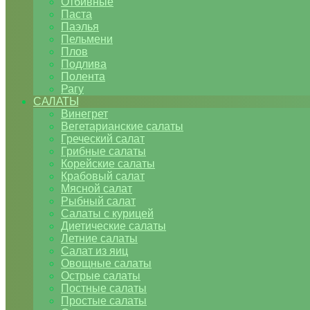
Отбивные
Паста
Паэлья
Пельмени
Плов
Подлива
Полента
Рагу
САЛАТЫ
Винегрет
Вегетарианские салаты
Греческий салат
Грибные салаты
Корейские салаты
Крабовый салат
Мясной салат
Рыбный салат
Салаты с курицей
Диетические салаты
Летние салаты
Салат из яиц
Овощные салаты
Острые салаты
Постные салаты
Простые салаты