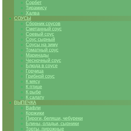
Сорбет
Тирамису
Халва
СОУСЫ
Сборник соусов
Сметанный соус
Соевый соус
Соус сырный
Соусы на зиму
Томатный соус
Маринады
Чесночный соус
Блюда в соусе
Горчица
Грибной соус
К мясу
К птице
К рыбе
К салату
ВЫПЕЧКА
Вафли
Коржики
Пироги, беляши, чебуреки
Блины, оладьи, сырники
Торты, пирожные