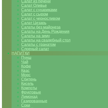
Салат из печени
Салат Оливье
Салат с сухариками
Салат с сыром
Салат с черносливом
Салат Цезарь
Салаты без майонеза
Салаты на День Рождения
Салаты на зиму
Салаты на свадебный стол
Салаты с гранатом
Слоеный салат
НАПИТКИ
Пунш
Чай
Кофе
Квас
Морс
Сбитень
Кисель
Компоты
Фруктовые
Лимонад
Газированные
Соки