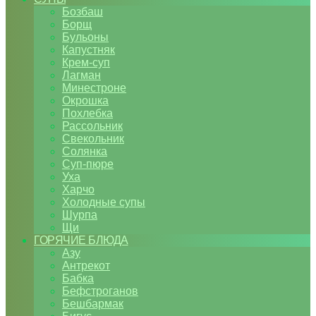
Бозбаш
Борщ
Бульоны
Капустняк
Крем-суп
Лагман
Минестроне
Окрошка
Похлебка
Рассольник
Свекольник
Солянка
Суп-пюре
Уха
Харчо
Холодные супы
Шурпа
Щи
ГОРЯЧИЕ БЛЮДА
Азу
Антрекот
Бабка
Бефстроганов
Бешбармак