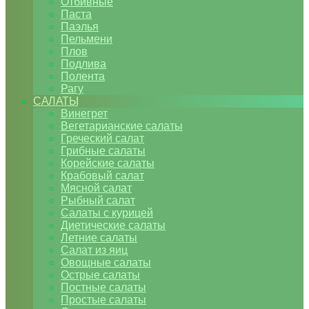
Отбивные
Паста
Паэлья
Пельмени
Плов
Подлива
Полента
Рагу
САЛАТЫ
Винегрет
Вегетарианские салаты
Греческий салат
Грибные салаты
Корейские салаты
Крабовый салат
Мясной салат
Рыбный салат
Салаты с курицей
Диетические салаты
Летние салаты
Салат из яиц
Овощные салаты
Острые салаты
Постные салаты
Простые салаты