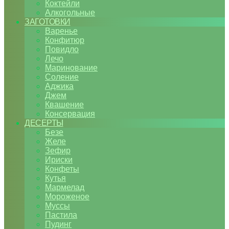
Коктейли
Алкогольные
ЗАГОТОВКИ
Варенье
Конфитюр
Повидло
Лечо
Маринование
Соление
Аджика
Джем
Квашение
Консервация
ДЕСЕРТЫ
Безе
Желе
Зефир
Ириски
Конфеты
Кутья
Мармелад
Мороженое
Муссы
Пастила
Пудинг