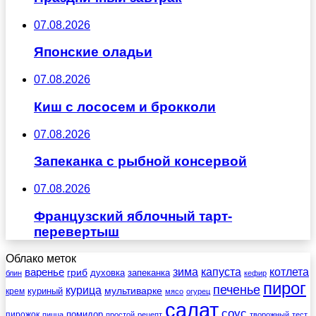
07.08.2026
Японские оладьи
07.08.2026
Киш с лососем и брокколи
07.08.2026
Запеканка с рыбной консервой
07.08.2026
Французский яблочный тарт-
перевертыш
Облако меток
зима
котлета
варенье
капуста
гриб
духовка
запеканка
блин
кефир
пирог
печенье
курица
мультиварке
куриный
крем
мясо
огурец
салат
соус
помидор
пирожок
пицца
простой
рецепт
творожный
тест