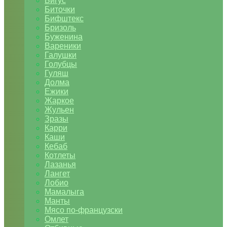
Бигус
Биточки
Бифштекс
Бризоль
Буженина
Вареники
Галушки
Голубцы
Гуляш
Долма
Ежики
Жаркое
Жульен
Зразы
Карри
Каши
Кебаб
Котлеты
Лазанья
Лангет
Лобио
Мамалыга
Манты
Мясо по-французски
Омлет