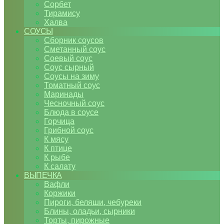
Сорбет
Тирамису
Халва
СОУСЫ
Сборник соусов
Сметанный соус
Соевый соус
Соус сырный
Соусы на зиму
Томатный соус
Маринады
Чесночный соус
Блюда в соусе
Горчица
Грибной соус
К мясу
К птице
К рыбе
К салату
ВЫПЕЧКА
Вафли
Коржики
Пироги, беляши, чебуреки
Блины, оладьи, сырники
Торты, пирожные