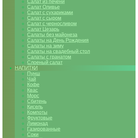
Салат из печени
Салат Оливье
Салат с сухариками
Салат с сыром
Салат с черносливом
Салат Цезарь
Салаты без майонеза
Салаты на День Рождения
Салаты на зиму
Салаты на свадебный стол
Салаты с гранатом
Слоеный салат
НАПИТКИ
Пунш
Чай
Кофе
Квас
Морс
Сбитень
Кисель
Компоты
Фруктовые
Лимонад
Газированные
Соки