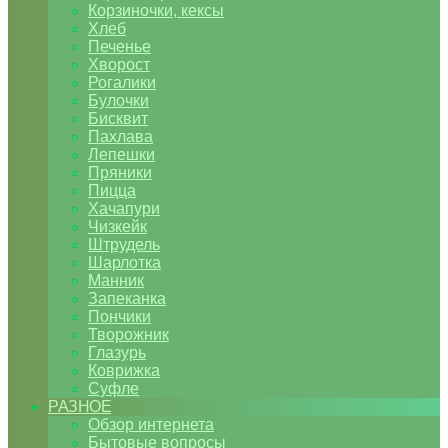
Корзиночки, кексы
Хлеб
Печенье
Хворост
Рогалики
Булочки
Бисквит
Пахлава
Лепешки
Пряники
Пицца
Хачапури
Чизкейк
Штрудель
Шарлотка
Манник
Запеканка
Пончики
Творожник
Глазурь
Коврижка
Суфле
РАЗНОЕ
Обзор интернета
Бытовые вопросы