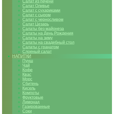
Салат из печени
Салат Оливье
Салат с сухариками
Салат с сыром
Салат с черносливом
Салат Цезарь
Салаты без майонеза
Салаты на День Рождения
Салаты на зиму
Салаты на свадебный стол
Салаты с гранатом
Слоеный салат
НАПИТКИ
Пунш
Чай
Кофе
Квас
Морс
Сбитень
Кисель
Компоты
Фруктовые
Лимонад
Газированные
Соки