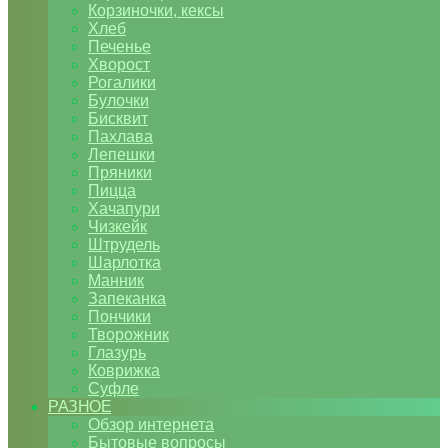
Корзиночки, кексы
Хлеб
Печенье
Хворост
Рогалики
Булочки
Бисквит
Пахлава
Лепешки
Пряники
Пицца
Хачапури
Чизкейк
Штрудель
Шарлотка
Манник
Запеканка
Пончики
Творожник
Глазурь
Коврижка
Суфле
РАЗНОЕ
Обзор интернета
Бытовые вопросы