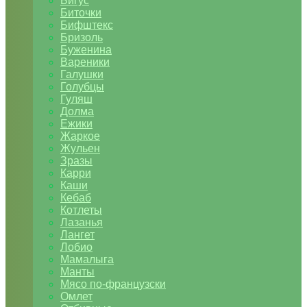
Бигус
Биточки
Бифштекс
Бризоль
Буженина
Вареники
Галушки
Голубцы
Гуляш
Долма
Ежики
Жаркое
Жульен
Зразы
Карри
Каши
Кебаб
Котлеты
Лазанья
Лангет
Лобио
Мамалыга
Манты
Мясо по-французски
Омлет