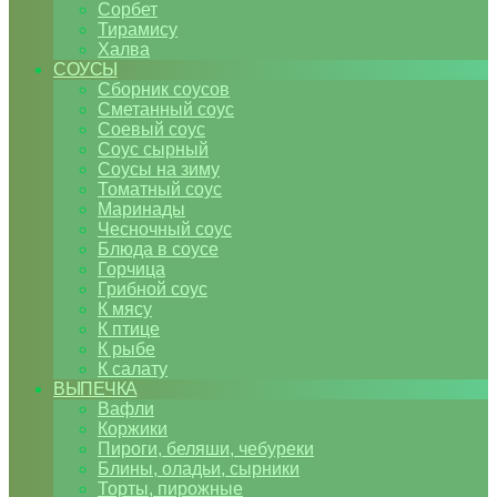
Сорбет
Тирамису
Халва
СОУСЫ
Сборник соусов
Сметанный соус
Соевый соус
Соус сырный
Соусы на зиму
Томатный соус
Маринады
Чесночный соус
Блюда в соусе
Горчица
Грибной соус
К мясу
К птице
К рыбе
К салату
ВЫПЕЧКА
Вафли
Коржики
Пироги, беляши, чебуреки
Блины, оладьи, сырники
Торты, пирожные