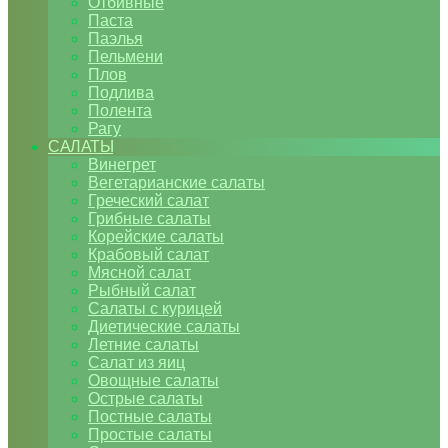
Отбивные
Паста
Паэлья
Пельмени
Плов
Подлива
Полента
Рагу
САЛАТЫ
Винегрет
Вегетарианские салаты
Греческий салат
Грибные салаты
Корейские салаты
Крабовый салат
Мясной салат
Рыбный салат
Салаты с курицей
Диетические салаты
Летние салаты
Салат из яиц
Овощные салаты
Острые салаты
Постные салаты
Простые салаты