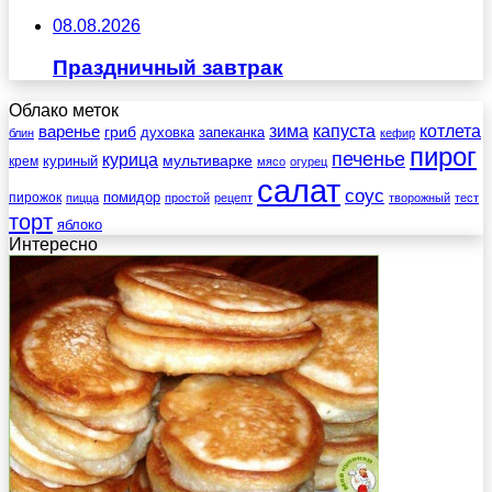
08.08.2026
Праздничный завтрак
Облако меток
зима
котлета
варенье
капуста
гриб
духовка
запеканка
блин
кефир
пирог
печенье
курица
мультиварке
куриный
крем
мясо
огурец
салат
соус
помидор
пирожок
пицца
простой
рецепт
творожный
тест
торт
яблоко
Интересно