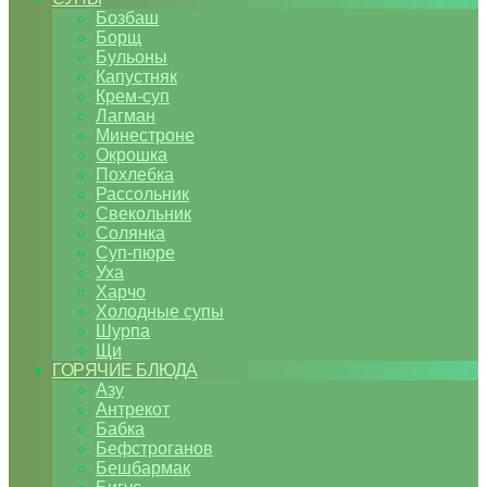
Бозбаш
Борщ
Бульоны
Капустняк
Крем-суп
Лагман
Минестроне
Окрошка
Похлебка
Рассольник
Свекольник
Солянка
Суп-пюре
Уха
Харчо
Холодные супы
Шурпа
Щи
ГОРЯЧИЕ БЛЮДА
Азу
Антрекот
Бабка
Бефстроганов
Бешбармак