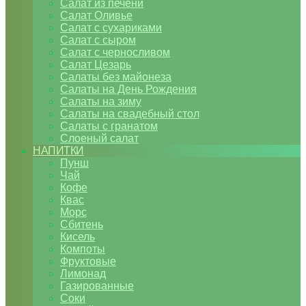
Салат из печени
Салат Оливье
Салат с сухариками
Салат с сыром
Салат с черносливом
Салат Цезарь
Салаты без майонеза
Салаты на День Рождения
Салаты на зиму
Салаты на свадебный стол
Салаты с гранатом
Слоеный салат
НАПИТКИ
Пунш
Чай
Кофе
Квас
Морс
Сбитень
Кисель
Компоты
Фруктовые
Лимонад
Газированные
Соки