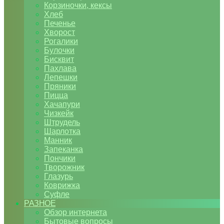
Корзиночки, кексы
Хлеб
Печенье
Хворост
Рогалики
Булочки
Бисквит
Пахлава
Лепешки
Пряники
Пицца
Хачапури
Чизкейк
Штрудель
Шарлотка
Манник
Запеканка
Пончики
Творожник
Глазурь
Коврижка
Суфле
РАЗНОЕ
Обзор интернета
Бытовые вопросы