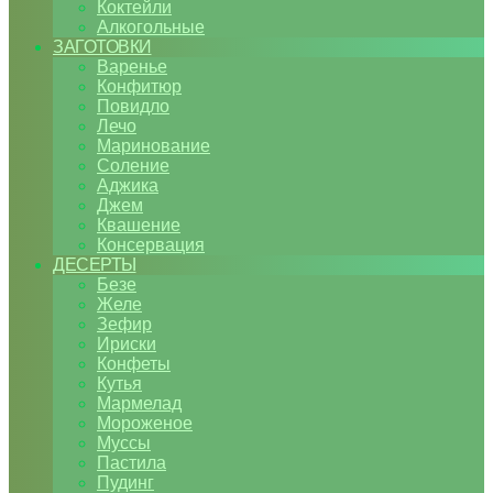
Коктейли
Алкогольные
ЗАГОТОВКИ
Варенье
Конфитюр
Повидло
Лечо
Маринование
Соление
Аджика
Джем
Квашение
Консервация
ДЕСЕРТЫ
Безе
Желе
Зефир
Ириски
Конфеты
Кутья
Мармелад
Мороженое
Муссы
Пастила
Пудинг