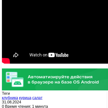
Теги
клубника
курица
салат
31.08.2024
0
Время чтения: 1 минута