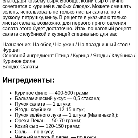
благодаря козьему сыру. Вообще, козий сыр отлично
сочетается с курицей в любых блюдах. Можете смешать
зелень, использовать не только листья салата, но и
рукколу, петрушку, кинзу. В рецепте я указываю только
листья салата, возможно, для первого приготовления
салата этого будет достаточно. Итак, пошаговый рецепт
салата с клубникой и курицей специально для вас!
Назначение: На обед / На ужин / На праздничный стол /
Фуршет
Основной ингредиент: Птица / Курица / Ягоды / Клубника /
Куриное филе
Блюдо: Салаты
Ингредиенты:
Куриное филе — 400-500 грамм;
Бальзамический уксус — 0,5 стакана;
Пучок салата — 1 штука;
Ягоды клубники — 12-15 штук;
Пучок зелёного лука — 1 штука (Маленький.);
Орехи Пекан — 50-70 грамм;
Козий сыр — 120-150 грамм;
Соль — по вкусу;
Чёрный молотый перец — по вкусу.