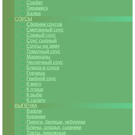
Сорбет
Тирамису
Халва
СОУСЫ
Сборник соусов
Сметанный соус
Соевый соус
Соус сырный
Соусы на зиму
Томатный соус
Маринады
Чесночный соус
Блюда в соусе
Горчица
Грибной соус
К мясу
К птице
К рыбе
К салату
ВЫПЕЧКА
Вафли
Коржики
Пироги, беляши, чебуреки
Блины, оладьи, сырники
Торты, пирожные