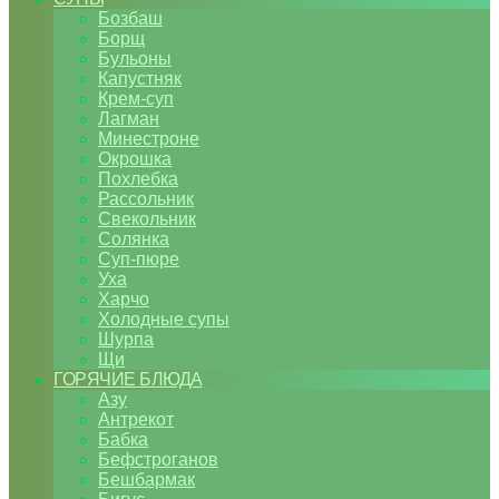
Бозбаш
Борщ
Бульоны
Капустняк
Крем-суп
Лагман
Минестроне
Окрошка
Похлебка
Рассольник
Свекольник
Солянка
Суп-пюре
Уха
Харчо
Холодные супы
Шурпа
Щи
ГОРЯЧИЕ БЛЮДА
Азу
Антрекот
Бабка
Бефстроганов
Бешбармак