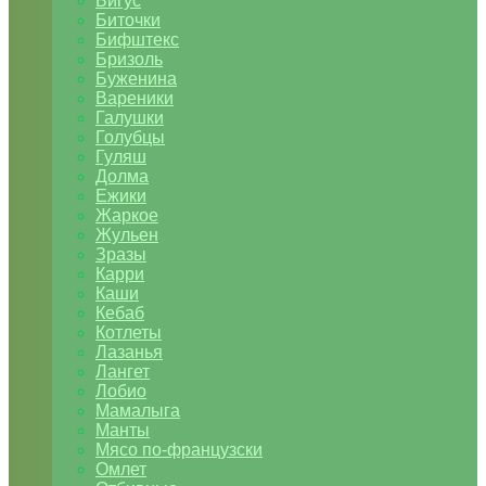
Бигус
Биточки
Бифштекс
Бризоль
Буженина
Вареники
Галушки
Голубцы
Гуляш
Долма
Ежики
Жаркое
Жульен
Зразы
Карри
Каши
Кебаб
Котлеты
Лазанья
Лангет
Лобио
Мамалыга
Манты
Мясо по-французски
Омлет