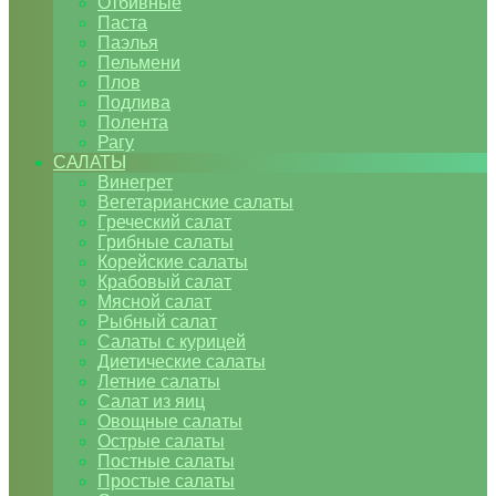
Отбивные
Паста
Паэлья
Пельмени
Плов
Подлива
Полента
Рагу
САЛАТЫ
Винегрет
Вегетарианские салаты
Греческий салат
Грибные салаты
Корейские салаты
Крабовый салат
Мясной салат
Рыбный салат
Салаты с курицей
Диетические салаты
Летние салаты
Салат из яиц
Овощные салаты
Острые салаты
Постные салаты
Простые салаты