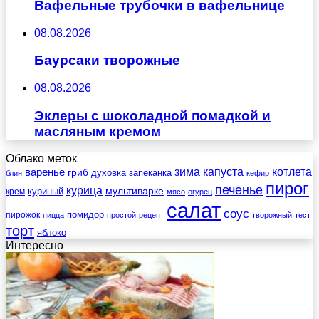
Вафельные трубочки в вафельнице
08.08.2026
Баурсаки творожные
08.08.2026
Эклеры с шоколадной помадкой и
масляным кремом
Облако меток
зима
котлета
варенье
капуста
гриб
духовка
запеканка
блин
кефир
пирог
печенье
курица
мультиварке
куриный
крем
мясо
огурец
салат
соус
помидор
пирожок
пицца
простой
рецепт
творожный
тест
торт
яблоко
Интересно