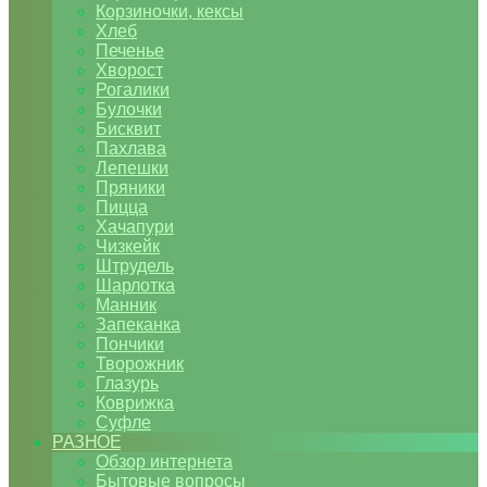
Корзиночки, кексы
Хлеб
Печенье
Хворост
Рогалики
Булочки
Бисквит
Пахлава
Лепешки
Пряники
Пицца
Хачапури
Чизкейк
Штрудель
Шарлотка
Манник
Запеканка
Пончики
Творожник
Глазурь
Коврижка
Суфле
РАЗНОЕ
Обзор интернета
Бытовые вопросы