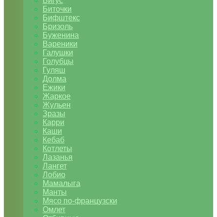
Бигус
Биточки
Бифштекс
Бризоль
Буженина
Вареники
Галушки
Голубцы
Гуляш
Долма
Ежики
Жаркое
Жульен
Зразы
Карри
Каши
Кебаб
Котлеты
Лазанья
Лангет
Лобио
Мамалыга
Манты
Мясо по-французски
Омлет