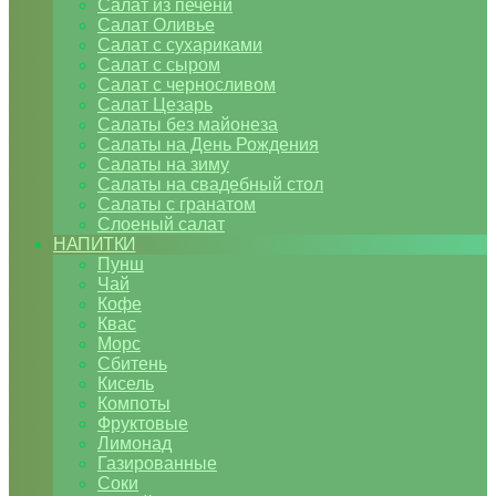
Салат из печени
Салат Оливье
Салат с сухариками
Салат с сыром
Салат с черносливом
Салат Цезарь
Салаты без майонеза
Салаты на День Рождения
Салаты на зиму
Салаты на свадебный стол
Салаты с гранатом
Слоеный салат
НАПИТКИ
Пунш
Чай
Кофе
Квас
Морс
Сбитень
Кисель
Компоты
Фруктовые
Лимонад
Газированные
Соки