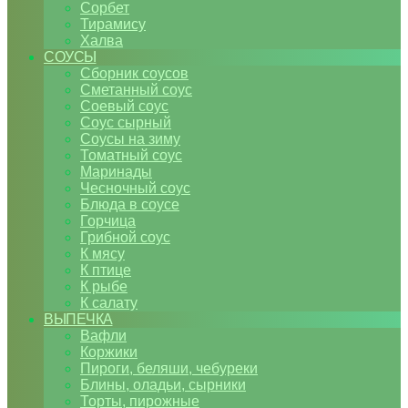
Сорбет
Тирамису
Халва
СОУСЫ
Сборник соусов
Сметанный соус
Соевый соус
Соус сырный
Соусы на зиму
Томатный соус
Маринады
Чесночный соус
Блюда в соусе
Горчица
Грибной соус
К мясу
К птице
К рыбе
К салату
ВЫПЕЧКА
Вафли
Коржики
Пироги, беляши, чебуреки
Блины, оладьи, сырники
Торты, пирожные