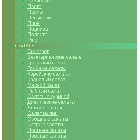
Отбивные
Паста
Паэлья
Пельмени
Плов
Подлива
Полента
Рагу
САЛАТЫ
Винегрет
Вегетарианские салаты
Греческий салат
Грибные салаты
Корейские салаты
Крабовый салат
Мясной салат
Рыбный салат
Салаты с курицей
Диетические салаты
Летние салаты
Салат из яиц
Овощные салаты
Острые салаты
Постные салаты
Простые салаты