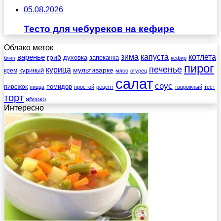
05.08.2026
Тесто для чебуреков на кефире
Облако меток
зима
котлета
варенье
капуста
гриб
духовка
запеканка
блин
кефир
пирог
печенье
курица
мультиварке
куриный
крем
мясо
огурец
салат
соус
помидор
пирожок
пицца
простой
рецепт
творожный
тест
торт
яблоко
Интересно