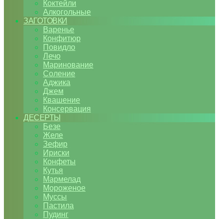
Коктейли
Алкогольные
ЗАГОТОВКИ
Варенье
Конфитюр
Повидло
Лечо
Маринование
Соление
Аджика
Джем
Квашение
Консервация
ДЕСЕРТЫ
Безе
Желе
Зефир
Ириски
Конфеты
Кутья
Мармелад
Мороженое
Муссы
Пастила
Пудинг