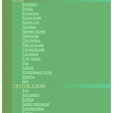
Бозбаш
Борщ
Бульоны
Капустняк
Крем-суп
Лагман
Минестроне
Окрошка
Похлебка
Рассольник
Свекольник
Солянка
Суп-пюре
Уха
Харчо
Холодные супы
Шурпа
Щи
ГОРЯЧИЕ БЛЮДА
Азу
Антрекот
Бабка
Бефстроганов
Бешбармак