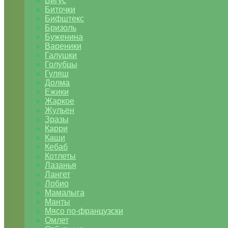
Бигус
Биточки
Бифштекс
Бризоль
Буженина
Вареники
Галушки
Голубцы
Гуляш
Долма
Ежики
Жаркое
Жульен
Зразы
Карри
Каши
Кебаб
Котлеты
Лазанья
Лангет
Лобио
Мамалыга
Манты
Мясо по-французски
Омлет