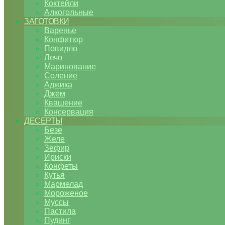
Коктейли
Алкогольные
ЗАГОТОВКИ
Варенье
Конфитюр
Повидло
Лечо
Маринование
Соление
Аджика
Джем
Квашение
Консервация
ДЕСЕРТЫ
Безе
Желе
Зефир
Ириски
Конфеты
Кутья
Мармелад
Мороженое
Муссы
Пастила
Пудинг