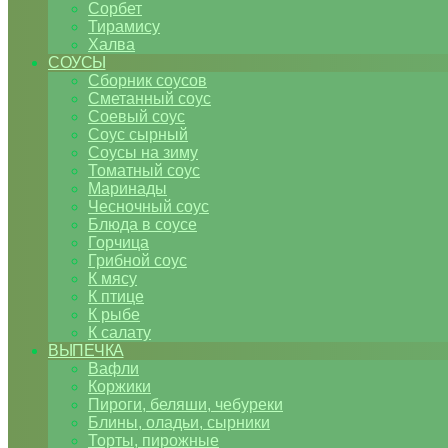
Сорбет
Тирамису
Халва
СОУСЫ
Сборник соусов
Сметанный соус
Соевый соус
Соус сырный
Соусы на зиму
Томатный соус
Маринады
Чесночный соус
Блюда в соусе
Горчица
Грибной соус
К мясу
К птице
К рыбе
К салату
ВЫПЕЧКА
Вафли
Коржики
Пироги, беляши, чебуреки
Блины, оладьи, сырники
Торты, пирожные