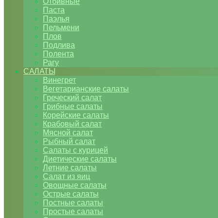
Отбивные
Паста
Паэлья
Пельмени
Плов
Подлива
Полента
Рагу
САЛАТЫ
Винегрет
Вегетарианские салаты
Греческий салат
Грибные салаты
Корейские салаты
Крабовый салат
Мясной салат
Рыбный салат
Салаты с курицей
Диетические салаты
Летние салаты
Салат из яиц
Овощные салаты
Острые салаты
Постные салаты
Простые салаты