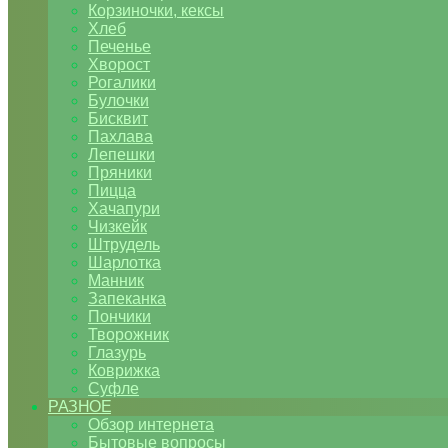
Корзиночки, кексы
Хлеб
Печенье
Хворост
Рогалики
Булочки
Бисквит
Пахлава
Лепешки
Пряники
Пицца
Хачапури
Чизкейк
Штрудель
Шарлотка
Манник
Запеканка
Пончики
Творожник
Глазурь
Коврижка
Суфле
РАЗНОЕ
Обзор интернета
Бытовые вопросы