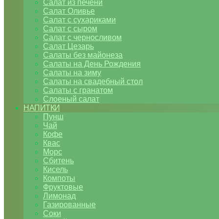
Салат из печени
Салат Оливье
Салат с сухариками
Салат с сыром
Салат с черносливом
Салат Цезарь
Салаты без майонеза
Салаты на День Рождения
Салаты на зиму
Салаты на свадебный стол
Салаты с гранатом
Слоеный салат
НАПИТКИ
Пунш
Чай
Кофе
Квас
Морс
Сбитень
Кисель
Компоты
Фруктовые
Лимонад
Газированные
Соки