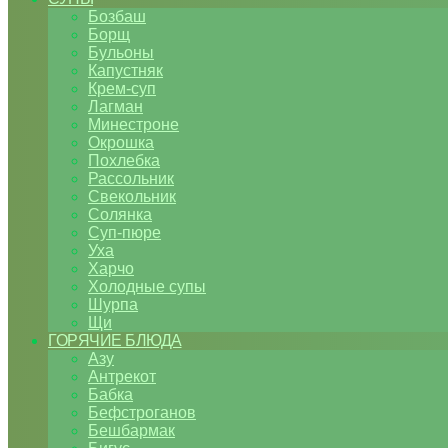
Бозбаш
Борщ
Бульоны
Капустняк
Крем-суп
Лагман
Минестроне
Окрошка
Похлебка
Рассольник
Свекольник
Солянка
Суп-пюре
Уха
Харчо
Холодные супы
Шурпа
Щи
ГОРЯЧИЕ БЛЮДА
Азу
Антрекот
Бабка
Бефстроганов
Бешбармак