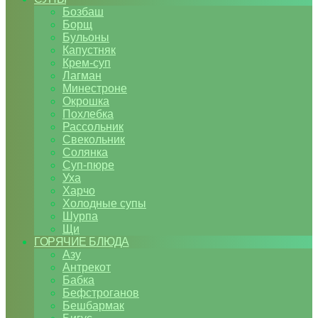
Бозбаш
Борщ
Бульоны
Капустняк
Крем-суп
Лагман
Минестроне
Окрошка
Похлебка
Рассольник
Свекольник
Солянка
Суп-пюре
Уха
Харчо
Холодные супы
Шурпа
Щи
ГОРЯЧИЕ БЛЮДА
Азу
Антрекот
Бабка
Бефстроганов
Бешбармак