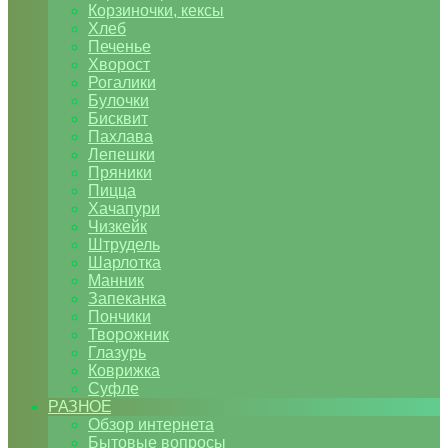
Корзиночки, кексы
Хлеб
Печенье
Хворост
Рогалики
Булочки
Бисквит
Пахлава
Лепешки
Пряники
Пицца
Хачапури
Чизкейк
Штрудель
Шарлотка
Манник
Запеканка
Пончики
Творожник
Глазурь
Коврижка
Суфле
РАЗНОЕ
Обзор интернета
Бытовые вопросы