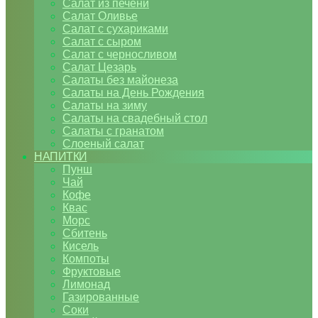
Салат из печени
Салат Оливье
Салат с сухариками
Салат с сыром
Салат с черносливом
Салат Цезарь
Салаты без майонеза
Салаты на День Рождения
Салаты на зиму
Салаты на свадебный стол
Салаты с гранатом
Слоеный салат
НАПИТКИ
Пунш
Чай
Кофе
Квас
Морс
Сбитень
Кисель
Компоты
Фруктовые
Лимонад
Газированные
Соки