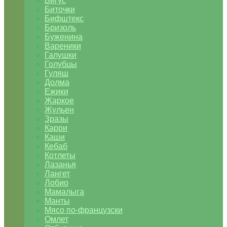
Бигус
Биточки
Бифштекс
Бризоль
Буженина
Вареники
Галушки
Голубцы
Гуляш
Долма
Ежики
Жаркое
Жульен
Зразы
Карри
Каши
Кебаб
Котлеты
Лазанья
Лангет
Лобио
Мамалыга
Манты
Мясо по-французски
Омлет