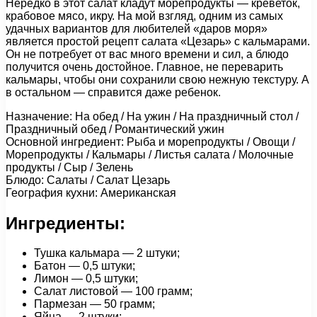
Нередко в этот салат кладут морепродукты — креветок,
крабовое мясо, икру. На мой взгляд, одним из самых
удачных вариантов для любителей «даров моря»
является простой рецепт салата «Цезарь» с кальмарами.
Он не потребует от вас много времени и сил, а блюдо
получится очень достойное. Главное, не переварить
кальмары, чтобы они сохранили свою нежную текстуру. А
в остальном — справится даже ребенок.
Назначение: На обед / На ужин / На праздничный стол /
Праздничный обед / Романтический ужин
Основной ингредиент: Рыба и морепродукты / Овощи /
Морепродукты / Кальмары / Листья салата / Молочные
продукты / Сыр / Зелень
Блюдо: Салаты / Салат Цезарь
География кухни: Американская
Ингредиенты:
Тушка кальмара — 2 штуки;
Батон — 0,5 штуки;
Лимон — 0,5 штуки;
Салат листовой — 100 грамм;
Пармезан — 50 грамм;
Яйца — 2 штуки;