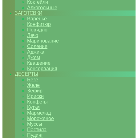
Коктейли
Алкогольные
ЗАГОТОВКИ
Варенье
Конфитюр
Повидло
Лечо
Маринование
Соление
Аджика
Джем
Квашение
Консервация
ДЕСЕРТЫ
Безе
Желе
Зефир
Ириски
Конфеты
Кутья
Мармелад
Мороженое
Муссы
Пастила
Пудинг