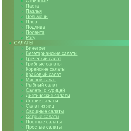
Отбивные
Паста
Паэлья
Пельмени
Плов
Подлива
Полента
Рагу
САЛАТЫ
Винегрет
Вегетарианские салаты
Греческий салат
Грибные салаты
Корейские салаты
Крабовый салат
Мясной салат
Рыбный салат
Салаты с курицей
Диетические салаты
Летние салаты
Салат из яиц
Овощные салаты
Острые салаты
Постные салаты
Простые салаты