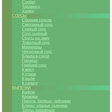
Сорбет
Тирамису
Халва
СОУСЫ
Сборник соусов
Сметанный соус
Соевый соус
Соус сырный
Соусы на зиму
Томатный соус
Маринады
Чесночный соус
Блюда в соусе
Горчица
Грибной соус
К мясу
К птице
К рыбе
К салату
ВЫПЕЧКА
Вафли
Коржики
Пироги, беляши, чебуреки
Блины, оладьи, сырники
Торты, пирожные