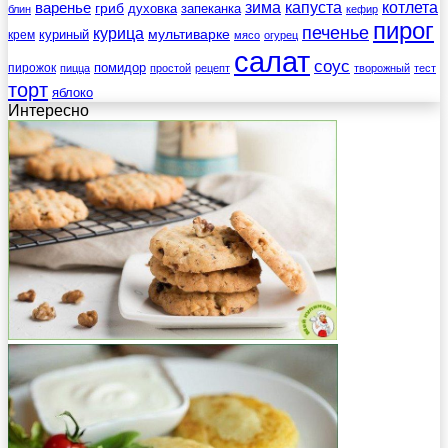
зима
котлета
варенье
капуста
гриб
духовка
запеканка
блин
кефир
пирог
печенье
курица
мультиварке
куриный
крем
мясо
огурец
салат
соус
помидор
пирожок
пицца
простой
рецепт
творожный
тест
торт
яблоко
Интересно