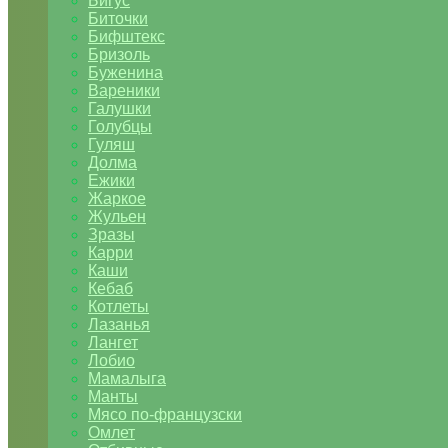
Бигус
Биточки
Бифштекс
Бризоль
Буженина
Вареники
Галушки
Голубцы
Гуляш
Долма
Ежики
Жаркое
Жульен
Зразы
Карри
Каши
Кебаб
Котлеты
Лазанья
Лангет
Лобио
Мамалыга
Манты
Мясо по-французски
Омлет