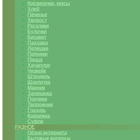
Корзиночки, кексы
Хлеб
Печенье
Хворост
Рогалики
Булочки
Бисквит
Пахлава
Лепешки
Пряники
Пицца
Хачапури
Чизкейк
Штрудель
Шарлотка
Манник
Запеканка
Пончики
Творожник
Глазурь
Коврижка
Суфле
РАЗНОЕ
Обзор интернета
Бытовые вопросы