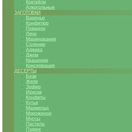
Коктейли
Алкогольные
ЗАГОТОВКИ
Варенье
Конфитюр
Повидло
Лечо
Маринование
Соление
Аджика
Джем
Квашение
Консервация
ДЕСЕРТЫ
Безе
Желе
Зефир
Ириски
Конфеты
Кутья
Мармелад
Мороженое
Муссы
Пастила
Пудинг