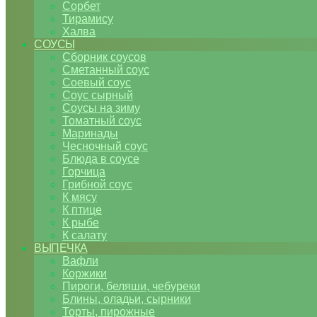
Сорбет
Тирамису
Халва
СОУСЫ
Сборник соусов
Сметанный соус
Соевый соус
Соус сырный
Соусы на зиму
Томатный соус
Маринады
Чесночный соус
Блюда в соусе
Горчица
Грибной соус
К мясу
К птице
К рыбе
К салату
ВЫПЕЧКА
Вафли
Коржики
Пироги, беляши, чебуреки
Блины, оладьи, сырники
Торты, пирожные