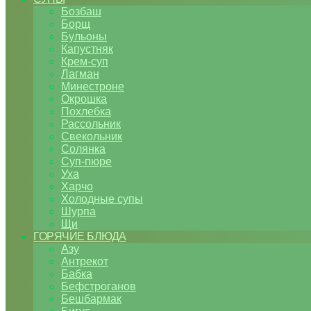
Бозбаш
Борщ
Бульоны
Капустняк
Крем-суп
Лагман
Минестроне
Окрошка
Похлебка
Рассольник
Свекольник
Солянка
Суп-пюре
Уха
Харчо
Холодные супы
Шурпа
Щи
ГОРЯЧИЕ БЛЮДА
Азу
Антрекот
Бабка
Бефстроганов
Бешбармак