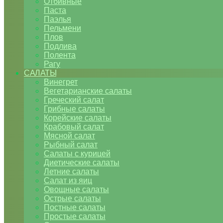
Отбивные
Паста
Паэлья
Пельмени
Плов
Подлива
Полента
Рагу
САЛАТЫ
Винегрет
Вегетарианские салаты
Греческий салат
Грибные салаты
Корейские салаты
Крабовый салат
Мясной салат
Рыбный салат
Салаты с курицей
Диетические салаты
Летние салаты
Салат из яиц
Овощные салаты
Острые салаты
Постные салаты
Простые салаты