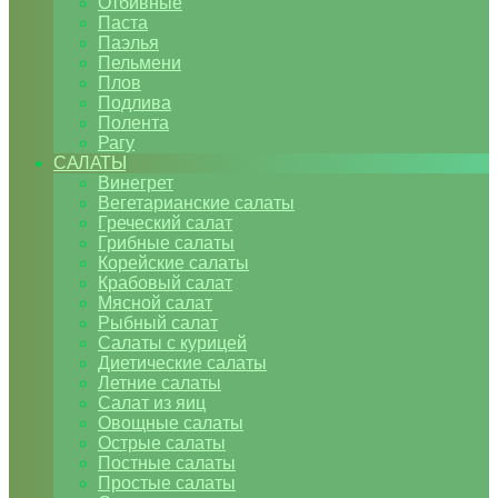
Отбивные
Паста
Паэлья
Пельмени
Плов
Подлива
Полента
Рагу
САЛАТЫ
Винегрет
Вегетарианские салаты
Греческий салат
Грибные салаты
Корейские салаты
Крабовый салат
Мясной салат
Рыбный салат
Салаты с курицей
Диетические салаты
Летние салаты
Салат из яиц
Овощные салаты
Острые салаты
Постные салаты
Простые салаты