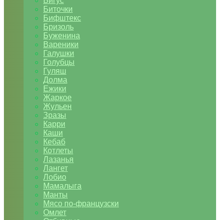
Бигус
Биточки
Бифштекс
Бризоль
Буженина
Вареники
Галушки
Голубцы
Гуляш
Долма
Ежики
Жаркое
Жульен
Зразы
Карри
Каши
Кебаб
Котлеты
Лазанья
Лангет
Лобио
Мамалыга
Манты
Мясо по-французски
Омлет