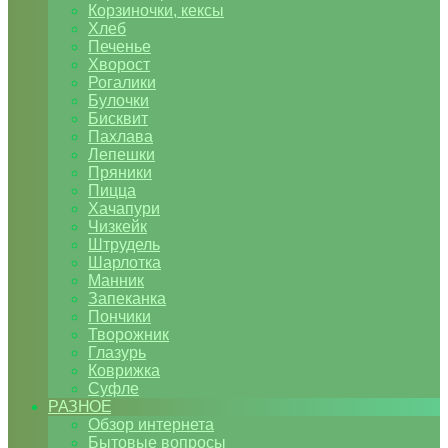
Корзиночки, кексы
Хлеб
Печенье
Хворост
Рогалики
Булочки
Бисквит
Пахлава
Лепешки
Пряники
Пицца
Хачапури
Чизкейк
Штрудель
Шарлотка
Манник
Запеканка
Пончики
Творожник
Глазурь
Коврижка
Суфле
РАЗНОЕ
Обзор интернета
Бытовые вопросы