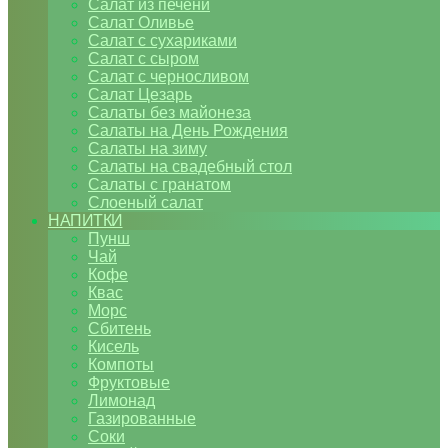
Салат из печени
Салат Оливье
Салат с сухариками
Салат с сыром
Салат с черносливом
Салат Цезарь
Салаты без майонеза
Салаты на День Рождения
Салаты на зиму
Салаты на свадебный стол
Салаты с гранатом
Слоеный салат
НАПИТКИ
Пунш
Чай
Кофе
Квас
Морс
Сбитень
Кисель
Компоты
Фруктовые
Лимонад
Газированные
Соки