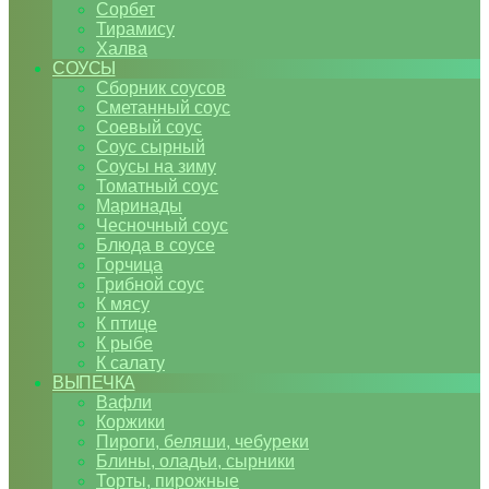
Сорбет
Тирамису
Халва
СОУСЫ
Сборник соусов
Сметанный соус
Соевый соус
Соус сырный
Соусы на зиму
Томатный соус
Маринады
Чесночный соус
Блюда в соусе
Горчица
Грибной соус
К мясу
К птице
К рыбе
К салату
ВЫПЕЧКА
Вафли
Коржики
Пироги, беляши, чебуреки
Блины, оладьи, сырники
Торты, пирожные