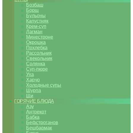
Бозбаш
Борщ
Бульоны
Капустняк
Крем-суп
Лагман
Минестроне
Окрошка
Похлебка
Рассольник
Свекольник
Солянка
Суп-пюре
Уха
Харчо
Холодные супы
Шурпа
Щи
ГОРЯЧИЕ БЛЮДА
Азу
Антрекот
Бабка
Бефстроганов
Бешбармак