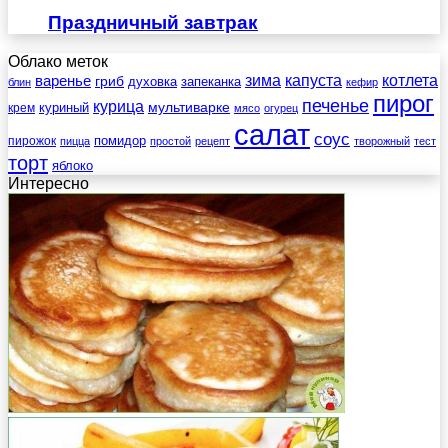
Праздничный завтрак
Облако меток
зима
котлета
варенье
капуста
гриб
духовка
запеканка
блин
кефир
пирог
печенье
курица
мультиварке
куриный
крем
мясо
огурец
салат
соус
помидор
пирожок
пицца
простой
рецепт
творожный
тест
торт
яблоко
Интересно