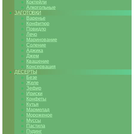
Коктейли
Алкогольные
ЗАГОТОВКИ
Варенье
Конфитюр
Повидло
Лечо
Маринование
Соление
Аджика
Джем
Квашение
Консервация
ДЕСЕРТЫ
Безе
Желе
Зефир
Ириски
Конфеты
Кутья
Мармелад
Мороженое
Муссы
Пастила
Пудинг