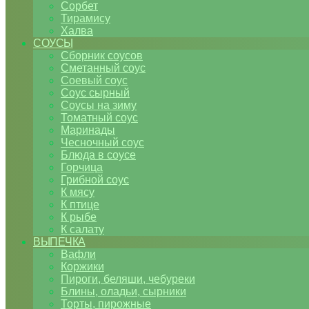
Сорбет
Тирамису
Халва
СОУСЫ
Сборник соусов
Сметанный соус
Соевый соус
Соус сырный
Соусы на зиму
Томатный соус
Маринады
Чесночный соус
Блюда в соусе
Горчица
Грибной соус
К мясу
К птице
К рыбе
К салату
ВЫПЕЧКА
Вафли
Коржики
Пироги, беляши, чебуреки
Блины, оладьи, сырники
Торты, пирожные