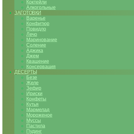
Коктейли
Алкогольные
ЗАГОТОВКИ
Варенье
Конфитюр
Повидло
Лечо
Маринование
Соление
Аджика
Джем
Квашение
Консервация
ДЕСЕРТЫ
Безе
Желе
Зефир
Ириски
Конфеты
Кутья
Мармелад
Мороженое
Муссы
Пастила
Пудинг