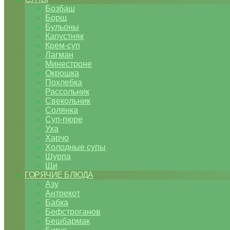
Бозбаш
Борщ
Бульоны
Капустняк
Крем-суп
Лагман
Минестроне
Окрошка
Похлебка
Рассольник
Свекольник
Солянка
Суп-пюре
Уха
Харчо
Холодные супы
Шурпа
Щи
ГОРЯЧИЕ БЛЮДА
Азу
Антрекот
Бабка
Бефстроганов
Бешбармак