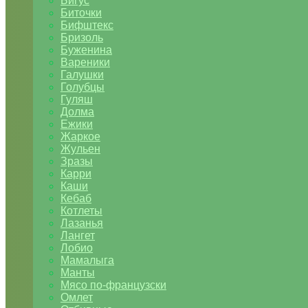
Бигус
Биточки
Бифштекс
Бризоль
Буженина
Вареники
Галушки
Голубцы
Гуляш
Долма
Ежики
Жаркое
Жульен
Зразы
Карри
Каши
Кебаб
Котлеты
Лазанья
Лангет
Лобио
Мамалыга
Манты
Мясо по-французски
Омлет