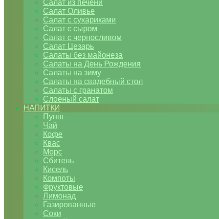
Салат из печени
Салат Оливье
Салат с сухариками
Салат с сыром
Салат с черносливом
Салат Цезарь
Салаты без майонеза
Салаты на День Рождения
Салаты на зиму
Салаты на свадебный стол
Салаты с гранатом
Слоеный салат
НАПИТКИ
Пунш
Чай
Кофе
Квас
Морс
Сбитень
Кисель
Компоты
Фруктовые
Лимонад
Газированные
Соки