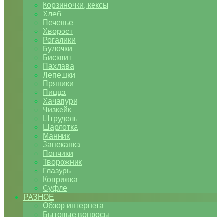
Корзиночки, кексы
Хлеб
Печенье
Хворост
Рогалики
Булочки
Бисквит
Пахлава
Лепешки
Пряники
Пицца
Хачапури
Чизкейк
Штрудель
Шарлотка
Манник
Запеканка
Пончики
Творожник
Глазурь
Коврижка
Суфле
РАЗНОЕ
Обзор интернета
Бытовые вопросы