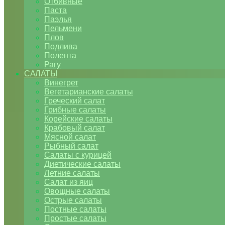
Отбивные
Паста
Паэлья
Пельмени
Плов
Подлива
Полента
Рагу
САЛАТЫ
Винегрет
Вегетарианские салаты
Греческий салат
Грибные салаты
Корейские салаты
Крабовый салат
Мясной салат
Рыбный салат
Салаты с курицей
Диетические салаты
Летние салаты
Салат из яиц
Овощные салаты
Острые салаты
Постные салаты
Простые салаты