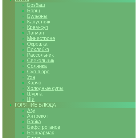
Бозбаш
Борщ
Бульоны
Капустняк
Крем-суп
Лагман
Минестроне
Окрошка
Похлебка
Рассольник
Свекольник
Солянка
Суп-пюре
Уха
Харчо
Холодные супы
Шурпа
Щи
ГОРЯЧИЕ БЛЮДА
Азу
Антрекот
Бабка
Бефстроганов
Бешбармак