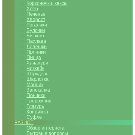
Корзиночки, кексы
Хлеб
Печенье
Хворост
Рогалики
Булочки
Бисквит
Пахлава
Лепешки
Пряники
Пицца
Хачапури
Чизкейк
Штрудель
Шарлотка
Манник
Запеканка
Пончики
Творожник
Глазурь
Коврижка
Суфле
РАЗНОЕ
Обзор интернета
Бытовые вопросы