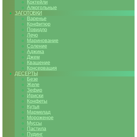
Коктейли
Алкогольные
ЗАГОТОВКИ
Варенье
Конфитюр
Повидло
Лечо
Маринование
Соление
Аджика
Джем
Квашение
Консервация
ДЕСЕРТЫ
Безе
Желе
Зефир
Ириски
Конфеты
Кутья
Мармелад
Мороженое
Муссы
Пастила
Пудинг