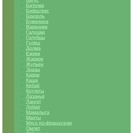
Бигус
Биточки
Бифштекс
Бризоль
Буженина
Вареники
Галушки
Голубцы
Гуляш
Долма
Ежики
Жаркое
Жульен
Зразы
Карри
Каши
Кебаб
Котлеты
Лазанья
Лангет
Лобио
Мамалыга
Манты
Мясо по-французски
Омлет