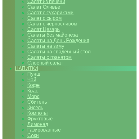
Салат из печени
Салат Оливье
Салат с сухариками
Салат с сыром
Салат с черносливом
Салат Цезарь
Салаты без майонеза
Салаты на День Рождения
Салаты на зиму
Салаты на свадебный стол
Салаты с гранатом
Слоеный салат
НАПИТКИ
Пунш
Чай
Кофе
Квас
Морс
Сбитень
Кисель
Компоты
Фруктовые
Лимонад
Газированные
Соки