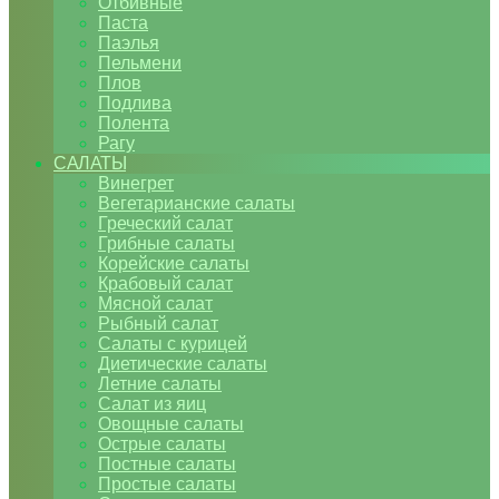
Отбивные
Паста
Паэлья
Пельмени
Плов
Подлива
Полента
Рагу
САЛАТЫ
Винегрет
Вегетарианские салаты
Греческий салат
Грибные салаты
Корейские салаты
Крабовый салат
Мясной салат
Рыбный салат
Салаты с курицей
Диетические салаты
Летние салаты
Салат из яиц
Овощные салаты
Острые салаты
Постные салаты
Простые салаты