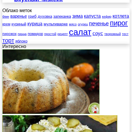
Облако меток
зима
котлета
варенье
капуста
гриб
духовка
запеканка
блин
кефир
пирог
печенье
курица
мультиварке
куриный
крем
мясо
огурец
салат
соус
помидор
пирожок
пицца
простой
рецепт
творожный
тест
торт
яблоко
Интересно