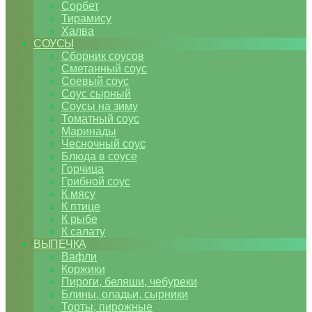
Сорбет
Тирамису
Халва
СОУСЫ
Сборник соусов
Сметанный соус
Соевый соус
Соус сырный
Соусы на зиму
Томатный соус
Маринады
Чесночный соус
Блюда в соусе
Горчица
Грибной соус
К мясу
К птице
К рыбе
К салату
ВЫПЕЧКА
Вафли
Коржики
Пироги, беляши, чебуреки
Блины, оладьи, сырники
Торты, пирожные