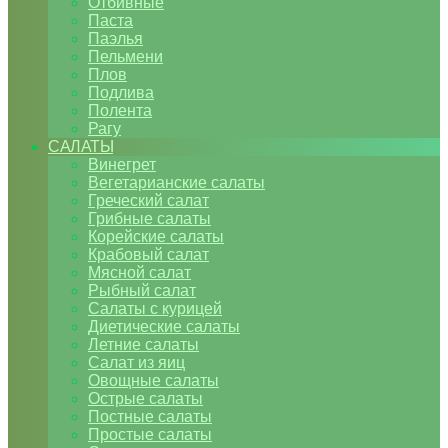
Отбивные
Паста
Паэлья
Пельмени
Плов
Подлива
Полента
Рагу
САЛАТЫ
Винегрет
Вегетарианские салаты
Греческий салат
Грибные салаты
Корейские салаты
Крабовый салат
Мясной салат
Рыбный салат
Салаты с курицей
Диетические салаты
Летние салаты
Салат из яиц
Овощные салаты
Острые салаты
Постные салаты
Простые салаты