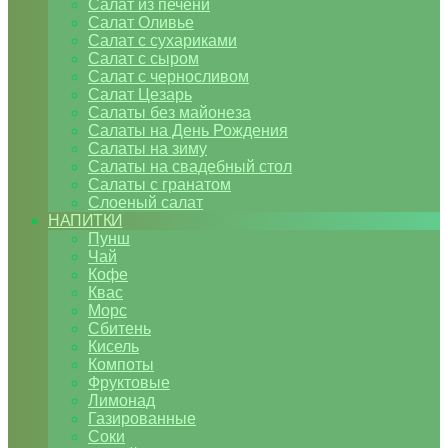
Салат из печени
Салат Оливье
Салат с сухариками
Салат с сыром
Салат с черносливом
Салат Цезарь
Салаты без майонеза
Салаты на День Рождения
Салаты на зиму
Салаты на свадебный стол
Салаты с гранатом
Слоеный салат
НАПИТКИ
Пунш
Чай
Кофе
Квас
Морс
Сбитень
Кисель
Компоты
Фруктовые
Лимонад
Газированные
Соки