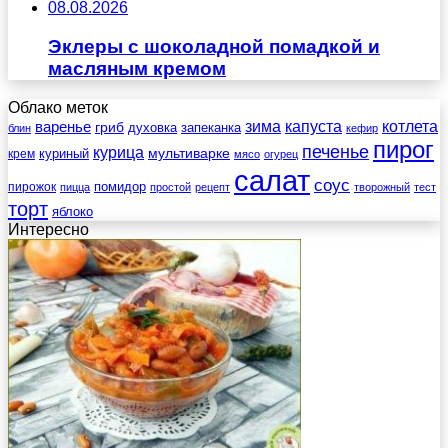
08.08.2026
Эклеры с шоколадной помадкой и
масляным кремом
Облако меток
зима
котлета
варенье
капуста
гриб
духовка
запеканка
блин
кефир
пирог
печенье
курица
мультиварке
куриный
крем
мясо
огурец
салат
соус
помидор
пирожок
пицца
простой
рецепт
творожный
тест
торт
яблоко
Интересно