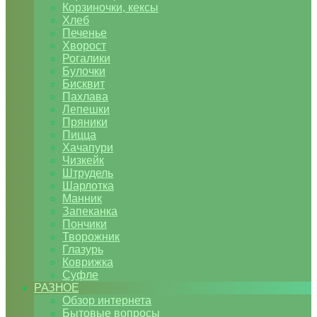
Корзиночки, кексы
Хлеб
Печенье
Хворост
Рогалики
Булочки
Бисквит
Пахлава
Лепешки
Пряники
Пицца
Хачапури
Чизкейк
Штрудель
Шарлотка
Манник
Запеканка
Пончики
Творожник
Глазурь
Коврижка
Суфле
РАЗНОЕ
Обзор интернета
Бытовые вопросы