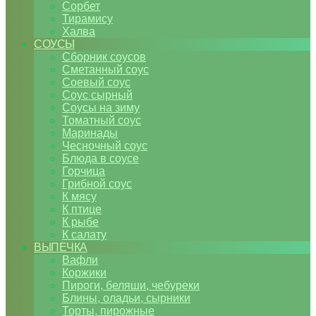
Сорбет
Тирамису
Халва
СОУСЫ
Сборник соусов
Сметанный соус
Соевый соус
Соус сырный
Соусы на зиму
Томатный соус
Маринады
Чесночный соус
Блюда в соусе
Горчица
Грибной соус
К мясу
К птице
К рыбе
К салату
ВЫПЕЧКА
Вафли
Коржики
Пироги, беляши, чебуреки
Блины, оладьи, сырники
Торты, пирожные