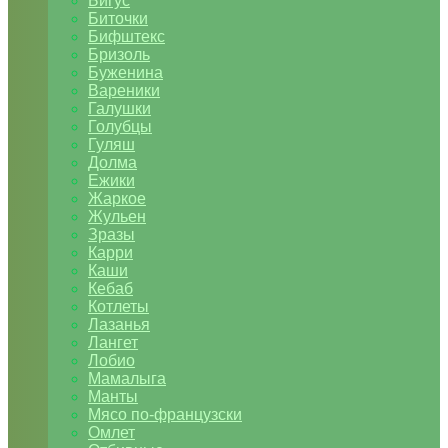
Бигус
Биточки
Бифштекс
Бризоль
Буженина
Вареники
Галушки
Голубцы
Гуляш
Долма
Ежики
Жаркое
Жульен
Зразы
Карри
Каши
Кебаб
Котлеты
Лазанья
Лангет
Лобио
Мамалыга
Манты
Мясо по-французски
Омлет