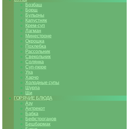
Бозбаш
Борщ
Бульоны
Капустняк
Крем-суп
Лагман
Минестроне
Окрошка
Похлебка
Рассольник
Свекольник
Солянка
Суп-пюре
Уха
Харчо
Холодные супы
Шурпа
Щи
ГОРЯЧИЕ БЛЮДА
Азу
Антрекот
Бабка
Бефстроганов
Бешбармак