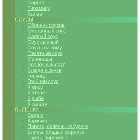
Сорбет
Тирамису
Халва
СОУСЫ
Сборник соусов
Сметанный соус
Соевый соус
Соус сырный
Соусы на зиму
Томатный соус
Маринады
Чесночный соус
Блюда в соусе
Горчица
Грибной соус
К мясу
К птице
К рыбе
К салату
ВЫПЕЧКА
Вафли
Коржики
Пироги, беляши, чебуреки
Блины, оладьи, сырники
Торты, пирожные