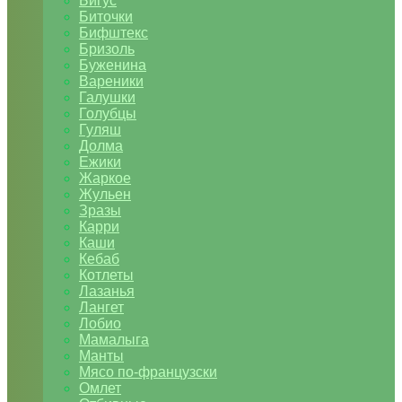
Бигус
Биточки
Бифштекс
Бризоль
Буженина
Вареники
Галушки
Голубцы
Гуляш
Долма
Ежики
Жаркое
Жульен
Зразы
Карри
Каши
Кебаб
Котлеты
Лазанья
Лангет
Лобио
Мамалыга
Манты
Мясо по-французски
Омлет