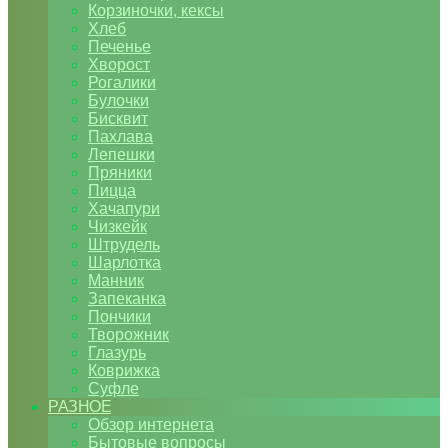
Корзиночки, кексы
Хлеб
Печенье
Хворост
Рогалики
Булочки
Бисквит
Пахлава
Лепешки
Пряники
Пицца
Хачапури
Чизкейк
Штрудель
Шарлотка
Манник
Запеканка
Пончики
Творожник
Глазурь
Коврижка
Суфле
РАЗНОЕ
Обзор интернета
Бытовые вопросы