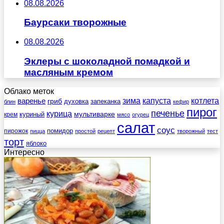
08.08.2026
Баурсаки творожные
08.08.2026
Эклеры с шоколадной помадкой и
масляным кремом
Облако меток
зима
котлета
варенье
капуста
гриб
духовка
запеканка
блин
кефир
пирог
печенье
курица
мультиварке
куриный
крем
мясо
огурец
салат
соус
помидор
пирожок
пицца
простой
рецепт
творожный
тест
торт
яблоко
Интересно