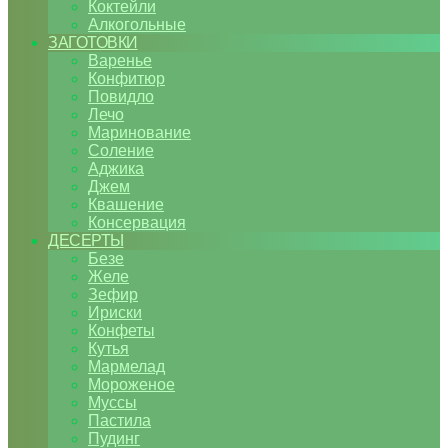
Коктейли
Алкогольные
ЗАГОТОВКИ
Варенье
Конфитюр
Повидло
Лечо
Маринование
Соление
Аджика
Джем
Квашение
Консервация
ДЕСЕРТЫ
Безе
Желе
Зефир
Ириски
Конфеты
Кутья
Мармелад
Мороженое
Муссы
Пастила
Пудинг