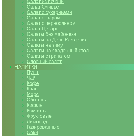
Салат из печени
Салат Оливье
Салат с сухариками
Салат с сыром
Салат с черносливом
Салат Цезарь
Салаты без майонеза
Салаты на День Рождения
Салаты на зиму
Салаты на свадебный стол
Салаты с гранатом
Слоеный салат
НАПИТКИ
Пунш
Чай
Кофе
Квас
Морс
Сбитень
Кисель
Компоты
Фруктовые
Лимонад
Газированные
Соки