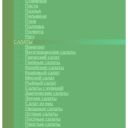
Отбивные
Паста
Паэлья
Пельмени
Плов
Подлива
Полента
Рагу
САЛАТЫ
Винегрет
Вегетарианские салаты
Греческий салат
Грибные салаты
Корейские салаты
Крабовый салат
Мясной салат
Рыбный салат
Салаты с курицей
Диетические салаты
Летние салаты
Салат из яиц
Овощные салаты
Острые салаты
Постные салаты
Простые салаты