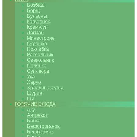
Бозбаш
Борщ
Бульоны
Капустняк
Крем-суп
Лагман
Минестроне
Окрошка
Похлебка
Рассольник
Свекольник
Солянка
Суп-пюре
Уха
Харчо
Холодные супы
Шурпа
Щи
ГОРЯЧИЕ БЛЮДА
Азу
Антрекот
Бабка
Бефстроганов
Бешбармак