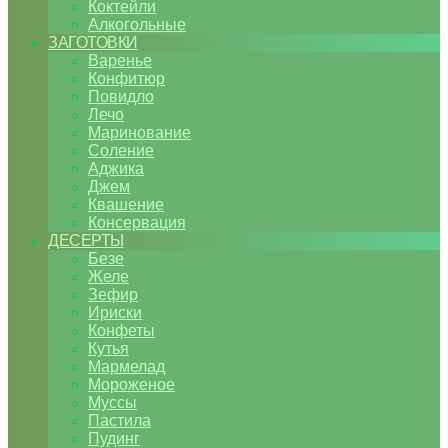
Коктейли
Алкогольные
ЗАГОТОВКИ
Варенье
Конфитюр
Повидло
Лечо
Маринование
Соление
Аджика
Джем
Квашение
Консервация
ДЕСЕРТЫ
Безе
Желе
Зефир
Ириски
Конфеты
Кутья
Мармелад
Мороженое
Муссы
Пастила
Пудинг