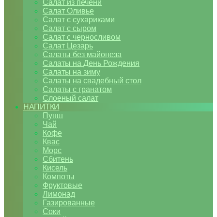
Салат из печени
Салат Оливье
Салат с сухариками
Салат с сыром
Салат с черносливом
Салат Цезарь
Салаты без майонеза
Салаты на День Рождения
Салаты на зиму
Салаты на свадебный стол
Салаты с гранатом
Слоеный салат
НАПИТКИ
Пунш
Чай
Кофе
Квас
Морс
Сбитень
Кисель
Компоты
Фруктовые
Лимонад
Газированные
Соки