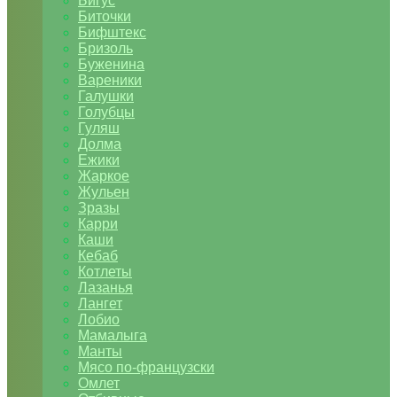
Бигус
Биточки
Бифштекс
Бризоль
Буженина
Вареники
Галушки
Голубцы
Гуляш
Долма
Ежики
Жаркое
Жульен
Зразы
Карри
Каши
Кебаб
Котлеты
Лазанья
Лангет
Лобио
Мамалыга
Манты
Мясо по-французски
Омлет