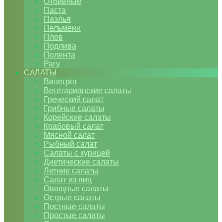
Отбивные
Паста
Паэлья
Пельмени
Плов
Подлива
Полента
Рагу
САЛАТЫ
Винегрет
Вегетарианские салаты
Греческий салат
Грибные салаты
Корейские салаты
Крабовый салат
Мясной салат
Рыбный салат
Салаты с курицей
Диетические салаты
Летние салаты
Салат из яиц
Овощные салаты
Острые салаты
Постные салаты
Простые салаты