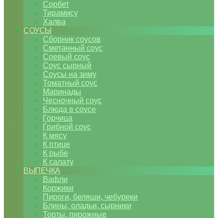
Сорбет
Тирамису
Халва
СОУСЫ
Сборник соусов
Сметанный соус
Соевый соус
Соус сырный
Соусы на зиму
Томатный соус
Маринады
Чесночный соус
Блюда в соусе
Горчица
Грибной соус
К мясу
К птице
К рыбе
К салату
ВЫПЕЧКА
Вафли
Коржики
Пироги, беляши, чебуреки
Блины, оладьи, сырники
Торты, пирожные