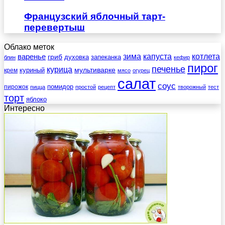
Французский яблочный тарт-
перевертыш
Облако меток
зима
котлета
варенье
капуста
гриб
духовка
запеканка
блин
кефир
пирог
печенье
курица
мультиварке
куриный
крем
мясо
огурец
салат
соус
помидор
пирожок
пицца
простой
рецепт
творожный
тест
торт
яблоко
Интересно