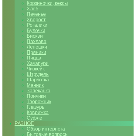
Корзиночки, кексы
Хлеб
Печенье
Хворост
Рогалики
Булочки
Бисквит
Пахлава
Лепешки
Пряники
Пицца
Хачапури
Чизкейк
Штрудель
Шарлотка
Манник
Запеканка
Пончики
Творожник
Глазурь
Коврижка
Суфле
РАЗНОЕ
Обзор интернета
Бытовые вопросы