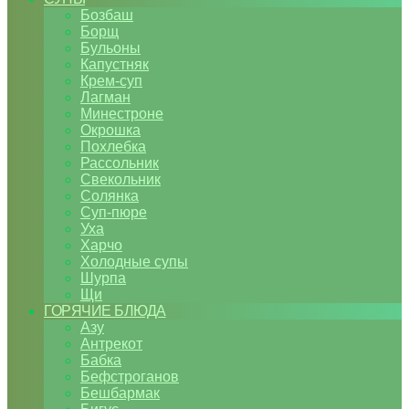
Бозбаш
Борщ
Бульоны
Капустняк
Крем-суп
Лагман
Минестроне
Окрошка
Похлебка
Рассольник
Свекольник
Солянка
Суп-пюре
Уха
Харчо
Холодные супы
Шурпа
Щи
ГОРЯЧИЕ БЛЮДА
Азу
Антрекот
Бабка
Бефстроганов
Бешбармак