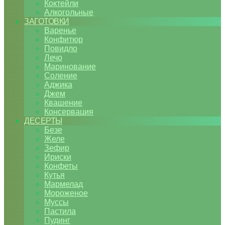
Коктейли
Алкогольные
ЗАГОТОВКИ
Варенье
Конфитюр
Повидло
Лечо
Маринование
Соление
Аджика
Джем
Квашение
Консервация
ДЕСЕРТЫ
Безе
Желе
Зефир
Ириски
Конфеты
Кутья
Мармелад
Мороженое
Муссы
Пастила
Пудинг