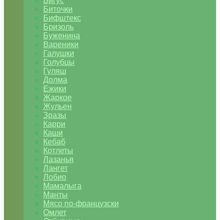
Бигус
Биточки
Бифштекс
Бризоль
Буженина
Вареники
Галушки
Голубцы
Гуляш
Долма
Ежики
Жаркое
Жульен
Зразы
Карри
Каши
Кебаб
Котлеты
Лазанья
Лангет
Лобио
Мамалыга
Манты
Мясо по-французски
Омлет