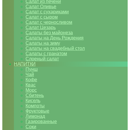
Салат из печени
Салат Оливье
Салат с сухариками
Салат с сыром
Салат с черносливом
Салат Цезарь
Салаты без майонеза
Салаты на День Рождения
Салаты на зиму
Салаты на свадебный стол
Салаты с гранатом
Слоеный салат
НАПИТКИ
Пунш
Чай
Кофе
Квас
Морс
Сбитень
Кисель
Компоты
Фруктовые
Лимонад
Газированные
Соки