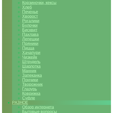
Корзиночки, кексы
Хлеб
Печенье
Хворост
Рогалики
Булочки
Бисквит
Пахлава
Лепешки
Пряники
Пицца
Хачапури
Чизкейк
Штрудель
Шарлотка
Манник
Запеканка
Пончики
Творожник
Глазурь
Коврижка
Суфле
РАЗНОЕ
Обзор интернета
Бытовые вопросы