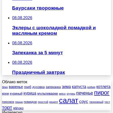
Баурсаки творожные
08.08.2026
Эклеры с шоколадной помадкой и
масляным кремом
08.08.2026
Запеканка за 5 минут
08.08.2026
Праздничный завтрак
Облако меток
зима
котлета
варенье
капуста
гриб
духовка
запеканка
блин
кефир
пирог
печенье
курица
мультиварке
куриный
крем
мясо
огурец
салат
соус
помидор
пирожок
пицца
простой
рецепт
творожный
тест
торт
яблоко
Интересно