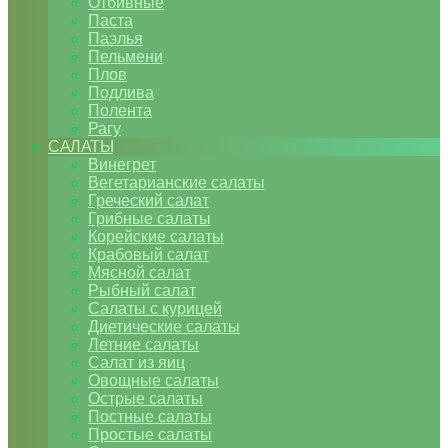
Отбивные
Паста
Паэлья
Пельмени
Плов
Подлива
Полента
Рагу
САЛАТЫ
Винегрет
Вегетарианские салаты
Греческий салат
Грибные салаты
Корейские салаты
Крабовый салат
Мясной салат
Рыбный салат
Салаты с курицей
Диетические салаты
Летние салаты
Салат из яиц
Овощные салаты
Острые салаты
Постные салаты
Простые салаты