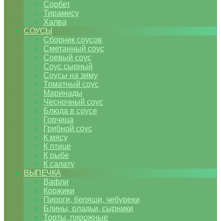
Сорбет
Тирамису
Халва
СОУСЫ
Сборник соусов
Сметанный соус
Соевый соус
Соус сырный
Соусы на зиму
Томатный соус
Маринады
Чесночный соус
Блюда в соусе
Горчица
Грибной соус
К мясу
К птице
К рыбе
К салату
ВЫПЕЧКА
Вафли
Коржики
Пироги, беляши, чебуреки
Блины, оладьи, сырники
Торты, пирожные