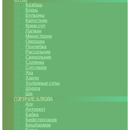
Бозбаш
Борщ
Бульоны
Капустняк
Крем-суп
Лагман
Минестроне
Окрошка
Похлебка
Рассольник
Свекольник
Солянка
Суп-пюре
Уха
Харчо
Холодные супы
Шурпа
Щи
ГОРЯЧИЕ БЛЮДА
Азу
Антрекот
Бабка
Бефстроганов
Бешбармак