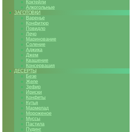
Коктейли
Алкогольные
ЗАГОТОВКИ
Варенье
Конфитюр
Повидло
Лечо
Маринование
Соление
Аджика
Джем
Квашение
Консервация
ДЕСЕРТЫ
Безе
Желе
Зефир
Ириски
Конфеты
Кутья
Мармелад
Мороженое
Муссы
Пастила
Пудинг