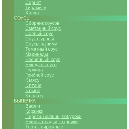
Сорбет
Тирамису
Халва
СОУСЫ
Сборник соусов
Сметанный соус
Соевый соус
Соус сырный
Соусы на зиму
Томатный соус
Маринады
Чесночный соус
Блюда в соусе
Горчица
Грибной соус
К мясу
К птице
К рыбе
К салату
ВЫПЕЧКА
Вафли
Коржики
Пироги, беляши, чебуреки
Блины, оладьи, сырники
Торты, пирожные