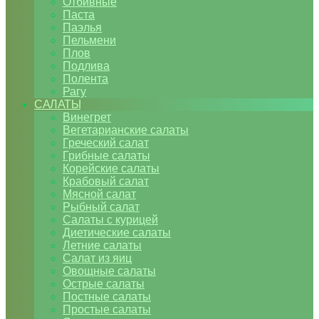
Отбивные
Паста
Паэлья
Пельмени
Плов
Подлива
Полента
Рагу
САЛАТЫ
Винегрет
Вегетарианские салаты
Греческий салат
Грибные салаты
Корейские салаты
Крабовый салат
Мясной салат
Рыбный салат
Салаты с курицей
Диетические салаты
Летние салаты
Салат из яиц
Овощные салаты
Острые салаты
Постные салаты
Простые салаты