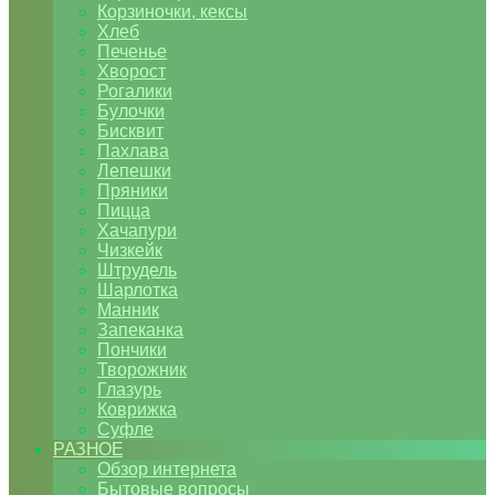
Корзиночки, кексы
Хлеб
Печенье
Хворост
Рогалики
Булочки
Бисквит
Пахлава
Лепешки
Пряники
Пицца
Хачапури
Чизкейк
Штрудель
Шарлотка
Манник
Запеканка
Пончики
Творожник
Глазурь
Коврижка
Суфле
РАЗНОЕ
Обзор интернета
Бытовые вопросы