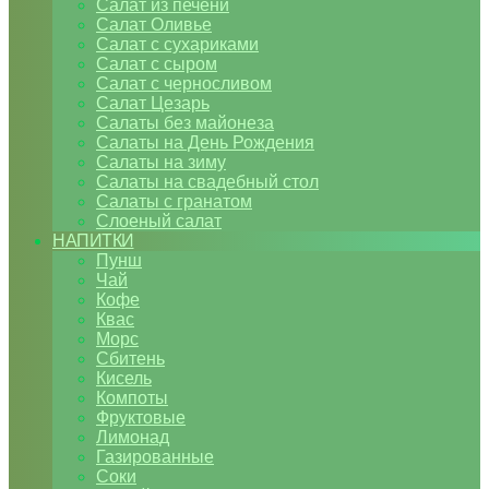
Салат из печени
Салат Оливье
Салат с сухариками
Салат с сыром
Салат с черносливом
Салат Цезарь
Салаты без майонеза
Салаты на День Рождения
Салаты на зиму
Салаты на свадебный стол
Салаты с гранатом
Слоеный салат
НАПИТКИ
Пунш
Чай
Кофе
Квас
Морс
Сбитень
Кисель
Компоты
Фруктовые
Лимонад
Газированные
Соки