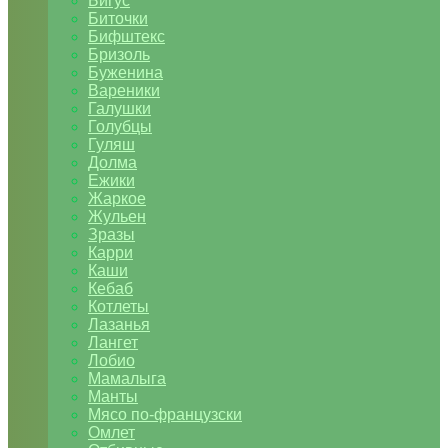
Бигус
Биточки
Бифштекс
Бризоль
Буженина
Вареники
Галушки
Голубцы
Гуляш
Долма
Ежики
Жаркое
Жульен
Зразы
Карри
Каши
Кебаб
Котлеты
Лазанья
Лангет
Лобио
Мамалыга
Манты
Мясо по-французски
Омлет