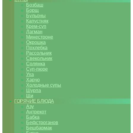
Бозбаш
Борщ
Бульоны
Капустняк
Крем-суп
Лагман
Минестроне
Окрошка
Похлебка
Рассольник
Свекольник
Солянка
Суп-пюре
Уха
Харчо
Холодные супы
Шурпа
Щи
ГОРЯЧИЕ БЛЮДА
Азу
Антрекот
Бабка
Бефстроганов
Бешбармак