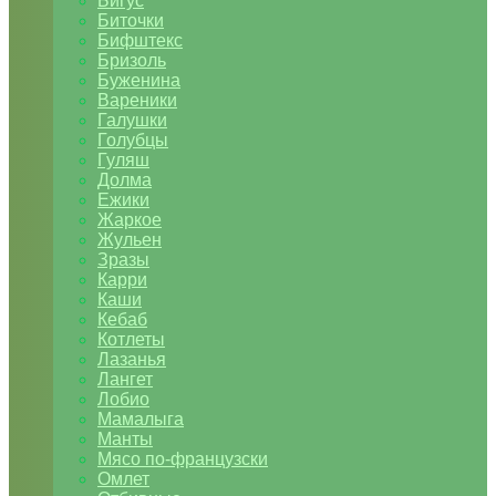
Бигус
Биточки
Бифштекс
Бризоль
Буженина
Вареники
Галушки
Голубцы
Гуляш
Долма
Ежики
Жаркое
Жульен
Зразы
Карри
Каши
Кебаб
Котлеты
Лазанья
Лангет
Лобио
Мамалыга
Манты
Мясо по-французски
Омлет