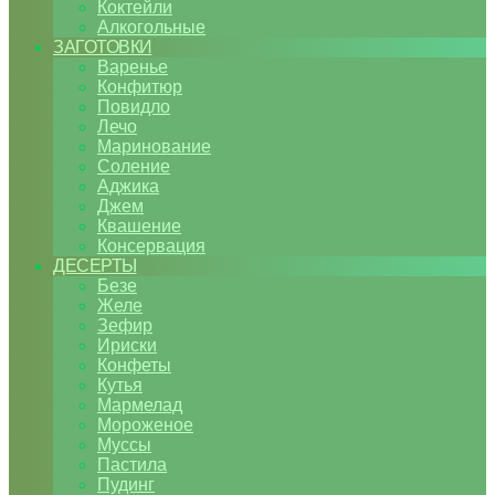
Коктейли
Алкогольные
ЗАГОТОВКИ
Варенье
Конфитюр
Повидло
Лечо
Маринование
Соление
Аджика
Джем
Квашение
Консервация
ДЕСЕРТЫ
Безе
Желе
Зефир
Ириски
Конфеты
Кутья
Мармелад
Мороженое
Муссы
Пастила
Пудинг