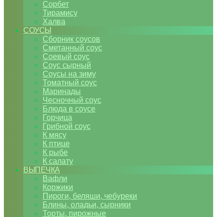
Сорбет
Тирамису
Халва
СОУСЫ
Сборник соусов
Сметанный соус
Соевый соус
Соус сырный
Соусы на зиму
Томатный соус
Маринады
Чесночный соус
Блюда в соусе
Горчица
Грибной соус
К мясу
К птице
К рыбе
К салату
ВЫПЕЧКА
Вафли
Коржики
Пироги, беляши, чебуреки
Блины, оладьи, сырники
Торты, пирожные