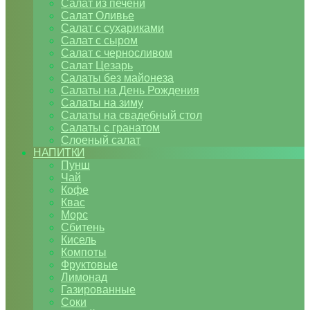
Салат из печени
Салат Оливье
Салат с сухариками
Салат с сыром
Салат с черносливом
Салат Цезарь
Салаты без майонеза
Салаты на День Рождения
Салаты на зиму
Салаты на свадебный стол
Салаты с гранатом
Слоеный салат
НАПИТКИ
Пунш
Чай
Кофе
Квас
Морс
Сбитень
Кисель
Компоты
Фруктовые
Лимонад
Газированные
Соки