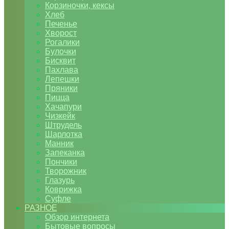
Корзиночки, кексы
Хлеб
Печенье
Хворост
Рогалики
Булочки
Бисквит
Пахлава
Лепешки
Пряники
Пицца
Хачапури
Чизкейк
Штрудель
Шарлотка
Манник
Запеканка
Пончики
Творожник
Глазурь
Коврижка
Суфле
РАЗНОЕ
Обзор интернета
Бытовые вопросы