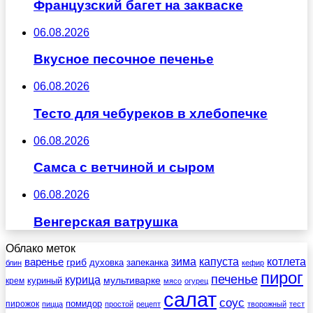
Французский багет на закваске
06.08.2026
Вкусное песочное печенье
06.08.2026
Тесто для чебуреков в хлебопечке
06.08.2026
Самса с ветчиной и сыром
06.08.2026
Венгерская ватрушка
Облако меток
зима
котлета
варенье
капуста
гриб
духовка
запеканка
блин
кефир
пирог
печенье
курица
мультиварке
куриный
крем
мясо
огурец
салат
соус
помидор
пирожок
пицца
простой
рецепт
творожный
тест