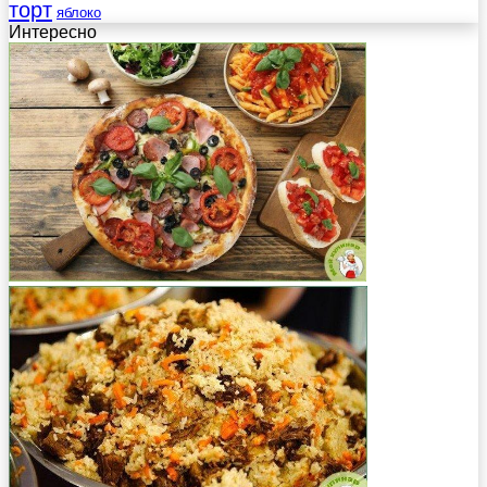
торт
яблоко
Интересно