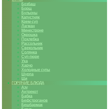
Бозбаш
Борщ
Бульоны
Капустняк
Крем-суп
Лагман
Минестроне
Окрошка
Похлебка
Рассольник
Свекольник
Солянка
Суп-пюре
Уха
Харчо
Холодные супы
Шурпа
Щи
ГОРЯЧИЕ БЛЮДА
Азу
Антрекот
Бабка
Бефстроганов
Бешбармак