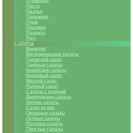
Отбивные
Паста
Паэлья
Пельмени
Плов
Подлива
Полента
Рагу
САЛАТЫ
Винегрет
Вегетарианские салаты
Греческий салат
Грибные салаты
Корейские салаты
Крабовый салат
Мясной салат
Рыбный салат
Салаты с курицей
Диетические салаты
Летние салаты
Салат из яиц
Овощные салаты
Острые салаты
Постные салаты
Простые салаты