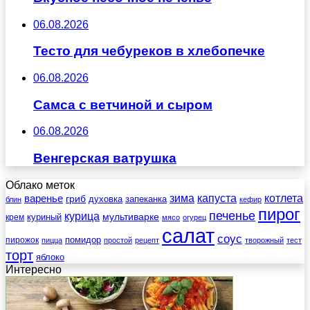
06.08.2026
Тесто для чебуреков в хлебопечке
06.08.2026
Самса с ветчиной и сыром
06.08.2026
Венгерская ватрушка
Облако меток
зима
котлета
варенье
капуста
гриб
духовка
запеканка
блин
кефир
пирог
печенье
курица
мультиварке
куриный
крем
мясо
огурец
салат
соус
помидор
пирожок
пицца
простой
рецепт
творожный
тест
торт
яблоко
Интересно