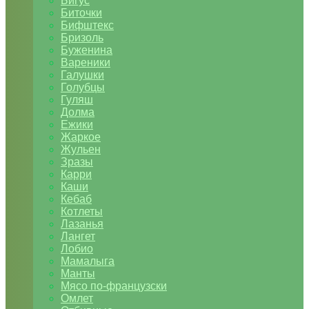
Бигус
Биточки
Бифштекс
Бризоль
Буженина
Вареники
Галушки
Голубцы
Гуляш
Долма
Ежики
Жаркое
Жульен
Зразы
Карри
Каши
Кебаб
Котлеты
Лазанья
Лангет
Лобио
Мамалыга
Манты
Мясо по-французски
Омлет