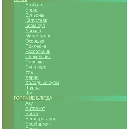
Бозбаш
Борщ
Бульоны
Капустняк
Крем-суп
Лагман
Минестроне
Окрошка
Похлебка
Рассольник
Свекольник
Солянка
Суп-пюре
Уха
Харчо
Холодные супы
Шурпа
Щи
ГОРЯЧИЕ БЛЮДА
Азу
Антрекот
Бабка
Бефстроганов
Бешбармак