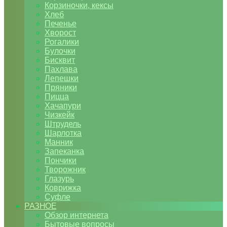
Корзиночки, кексы
Хлеб
Печенье
Хворост
Рогалики
Булочки
Бисквит
Пахлава
Лепешки
Пряники
Пицца
Хачапури
Чизкейк
Штрудель
Шарлотка
Манник
Запеканка
Пончики
Творожник
Глазурь
Коврижка
Суфле
РАЗНОЕ
Обзор интернета
Бытовые вопросы