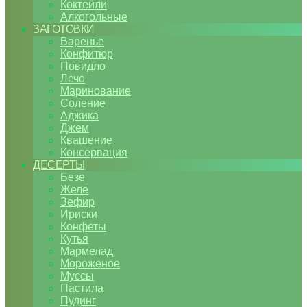
Коктейли
Алкогольные
ЗАГОТОВКИ
Варенье
Конфитюр
Повидло
Лечо
Маринование
Соление
Аджика
Джем
Квашение
Консервация
ДЕСЕРТЫ
Безе
Желе
Зефир
Ириски
Конфеты
Кутья
Мармелад
Мороженое
Муссы
Пастила
Пудинг