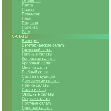
Отбивные
Паста
Паэлья
Пельмени
Плов
Подлива
Полента
Рагу
САЛАТЫ
Винегрет
Вегетарианские салаты
Греческий салат
Грибные салаты
Корейские салаты
Крабовый салат
Мясной салат
Рыбный салат
Салаты с курицей
Диетические салаты
Летние салаты
Салат из яиц
Овощные салаты
Острые салаты
Постные салаты
Простые салаты