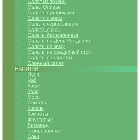
Салат из печени
Салат Оливье
Салат с сухариками
Салат с сыром
Салат с черносливом
Салат Цезарь
Салаты без майонеза
Салаты на День Рождения
Салаты на зиму
Салаты на свадебный стол
Салаты с гранатом
Слоеный салат
НАПИТКИ
Пунш
Чай
Кофе
Квас
Морс
Сбитень
Кисель
Компоты
Фруктовые
Лимонад
Газированные
Соки