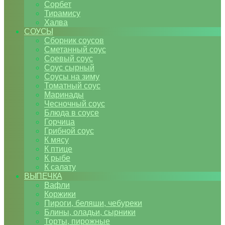
Сорбет
Тирамису
Халва
СОУСЫ
Сборник соусов
Сметанный соус
Соевый соус
Соус сырный
Соусы на зиму
Томатный соус
Маринады
Чесночный соус
Блюда в соусе
Горчица
Грибной соус
К мясу
К птице
К рыбе
К салату
ВЫПЕЧКА
Вафли
Коржики
Пироги, беляши, чебуреки
Блины, оладьи, сырники
Торты, пирожные