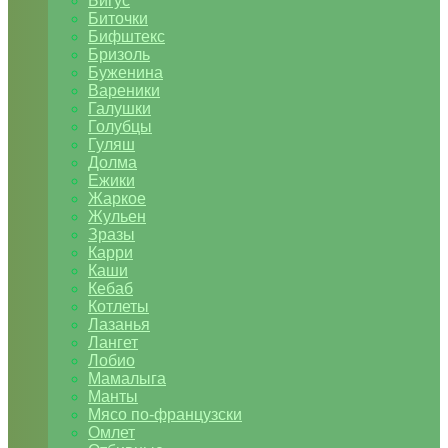
Бигус
Биточки
Бифштекс
Бризоль
Буженина
Вареники
Галушки
Голубцы
Гуляш
Долма
Ежики
Жаркое
Жульен
Зразы
Карри
Каши
Кебаб
Котлеты
Лазанья
Лангет
Лобио
Мамалыга
Манты
Мясо по-французски
Омлет