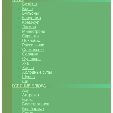
Бозбаш
Борщ
Бульоны
Капустняк
Крем-суп
Лагман
Минестроне
Окрошка
Похлебка
Рассольник
Свекольник
Солянка
Суп-пюре
Уха
Харчо
Холодные супы
Шурпа
Щи
ГОРЯЧИЕ БЛЮДА
Азу
Антрекот
Бабка
Бефстроганов
Бешбармак