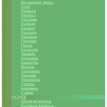
Корзиночки, кексы
Хлеб
Печенье
Хворост
Рогалики
Булочки
Бисквит
Пахлава
Лепешки
Пряники
Пицца
Хачапури
Чизкейк
Штрудель
Шарлотка
Манник
Запеканка
Пончики
Творожник
Глазурь
Коврижка
Суфле
РАЗНОЕ
Обзор интернета
Бытовые вопросы