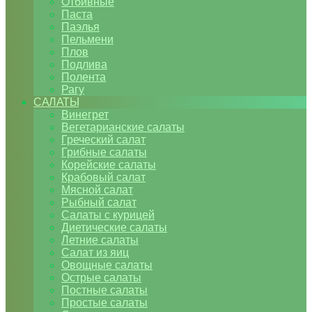
Отбивные
Паста
Паэлья
Пельмени
Плов
Подлива
Полента
Рагу
САЛАТЫ
Винегрет
Вегетарианские салаты
Греческий салат
Грибные салаты
Корейские салаты
Крабовый салат
Мясной салат
Рыбный салат
Салаты с курицей
Диетические салаты
Летние салаты
Салат из яиц
Овощные салаты
Острые салаты
Постные салаты
Простые салаты