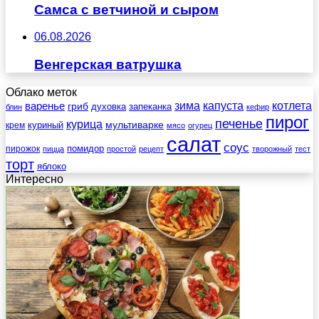
Самса с ветчиной и сыром
06.08.2026
Венгерская ватрушка
Облако меток
зима
котлета
варенье
капуста
гриб
духовка
запеканка
блин
кефир
пирог
печенье
курица
мультиварке
куриный
крем
мясо
огурец
салат
соус
помидор
пирожок
пицца
простой
рецепт
творожный
тест
торт
яблоко
Интересно