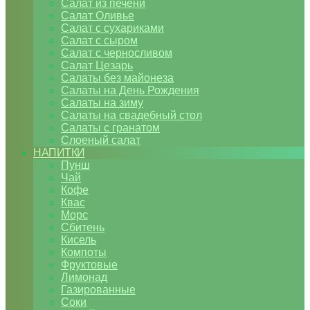
Салат из печени
Салат Оливье
Салат с сухариками
Салат с сыром
Салат с черносливом
Салат Цезарь
Салаты без майонеза
Салаты на День Рождения
Салаты на зиму
Салаты на свадебный стол
Салаты с гранатом
Слоеный салат
НАПИТКИ
Пунш
Чай
Кофе
Квас
Морс
Сбитень
Кисель
Компоты
Фруктовые
Лимонад
Газированные
Соки