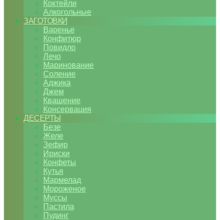
Коктейли
Алкогольные
ЗАГОТОВКИ
Варенье
Конфитюр
Повидло
Лечо
Маринование
Соление
Аджика
Джем
Квашение
Консервация
ДЕСЕРТЫ
Безе
Желе
Зефир
Ириски
Конфеты
Кутья
Мармелад
Мороженое
Муссы
Пастила
Пудинг