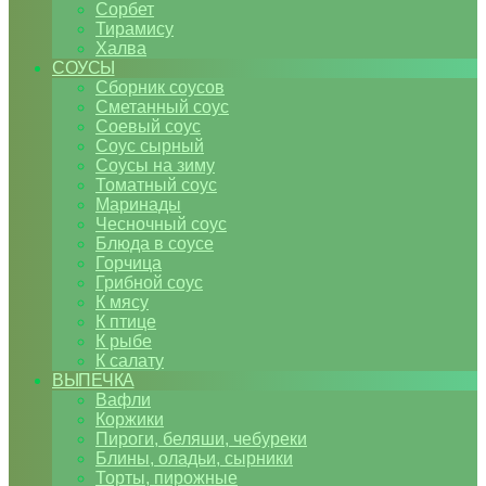
Сорбет
Тирамису
Халва
СОУСЫ
Сборник соусов
Сметанный соус
Соевый соус
Соус сырный
Соусы на зиму
Томатный соус
Маринады
Чесночный соус
Блюда в соусе
Горчица
Грибной соус
К мясу
К птице
К рыбе
К салату
ВЫПЕЧКА
Вафли
Коржики
Пироги, беляши, чебуреки
Блины, оладьи, сырники
Торты, пирожные