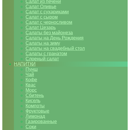
Салат из печени
Салат Оливье
Салат с сухариками
Салат с сыром
Салат с черносливом
Салат Цезарь
Салаты без майонеза
Салаты на День Рождения
Салаты на зиму
Салаты на свадебный стол
Салаты с гранатом
Слоеный салат
НАПИТКИ
Пунш
Чай
Кофе
Квас
Морс
Сбитень
Кисель
Компоты
Фруктовые
Лимонад
Газированные
Соки