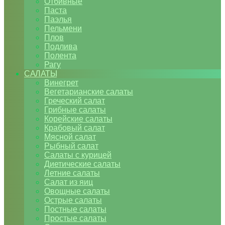
Отбивные
Паста
Паэлья
Пельмени
Плов
Подлива
Полента
Рагу
САЛАТЫ
Винегрет
Вегетарианские салаты
Греческий салат
Грибные салаты
Корейские салаты
Крабовый салат
Мясной салат
Рыбный салат
Салаты с курицей
Диетические салаты
Летние салаты
Салат из яиц
Овощные салаты
Острые салаты
Постные салаты
Простые салаты