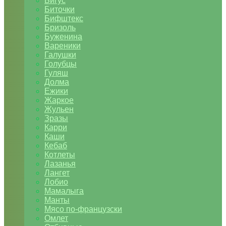
Бигус
Биточки
Бифштекс
Бризоль
Буженина
Вареники
Галушки
Голубцы
Гуляш
Долма
Ежики
Жаркое
Жульен
Зразы
Карри
Каши
Кебаб
Котлеты
Лазанья
Лангет
Лобио
Мамалыга
Манты
Мясо по-французски
Омлет