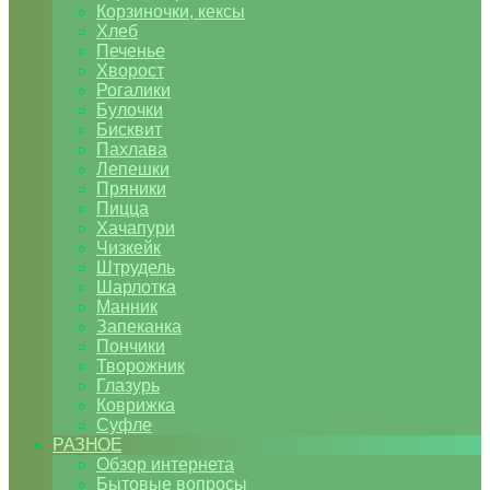
Корзиночки, кексы
Хлеб
Печенье
Хворост
Рогалики
Булочки
Бисквит
Пахлава
Лепешки
Пряники
Пицца
Хачапури
Чизкейк
Штрудель
Шарлотка
Манник
Запеканка
Пончики
Творожник
Глазурь
Коврижка
Суфле
РАЗНОЕ
Обзор интернета
Бытовые вопросы