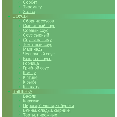
Сорбет
Тирамису
Халва
СОУСЫ
Сборник соусов
Сметанный соус
Соевый соус
Соус сырный
Соусы на зиму
Томатный соус
Маринады
Чесночный соус
Блюда в соусе
Горчица
Грибной соус
К мясу
К птице
К рыбе
К салату
ВЫПЕЧКА
Вафли
Коржики
Пироги, беляши, чебуреки
Блины, оладьи, сырники
Торты, пирожные