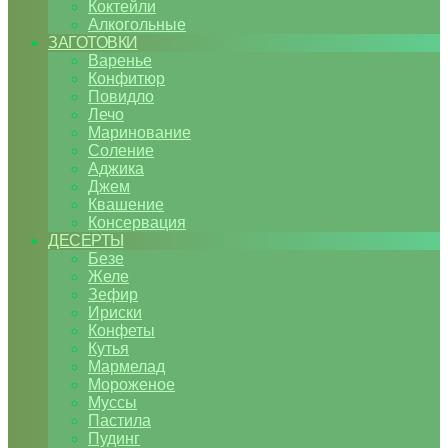
Коктейли
Алкогольные
ЗАГОТОВКИ
Варенье
Конфитюр
Повидло
Лечо
Маринование
Соление
Аджика
Джем
Квашение
Консервация
ДЕСЕРТЫ
Безе
Желе
Зефир
Ириски
Конфеты
Кутья
Мармелад
Мороженое
Муссы
Пастила
Пудинг