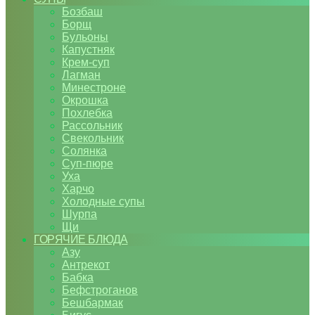
Бозбаш
Борщ
Бульоны
Капустняк
Крем-суп
Лагман
Минестроне
Окрошка
Похлебка
Рассольник
Свекольник
Солянка
Суп-пюре
Уха
Харчо
Холодные супы
Шурпа
Щи
ГОРЯЧИЕ БЛЮДА
Азу
Антрекот
Бабка
Бефстроганов
Бешбармак