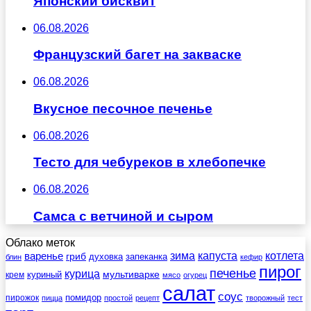
Японский бисквит
06.08.2026
Французский багет на закваске
06.08.2026
Вкусное песочное печенье
06.08.2026
Тесто для чебуреков в хлебопечке
06.08.2026
Самса с ветчиной и сыром
Облако меток
зима
котлета
варенье
капуста
гриб
духовка
запеканка
блин
кефир
пирог
печенье
курица
мультиварке
куриный
крем
мясо
огурец
салат
соус
помидор
пирожок
пицца
простой
рецепт
творожный
тест