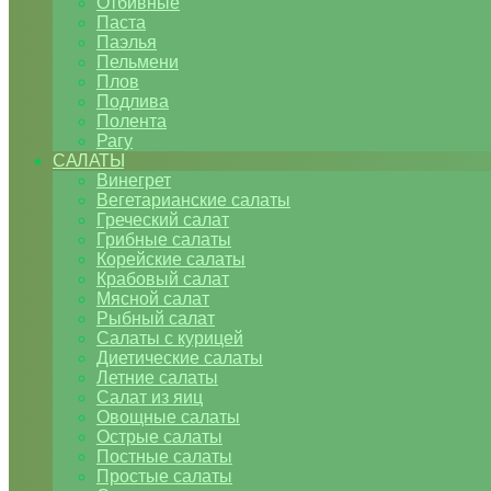
Отбивные
Паста
Паэлья
Пельмени
Плов
Подлива
Полента
Рагу
САЛАТЫ
Винегрет
Вегетарианские салаты
Греческий салат
Грибные салаты
Корейские салаты
Крабовый салат
Мясной салат
Рыбный салат
Салаты с курицей
Диетические салаты
Летние салаты
Салат из яиц
Овощные салаты
Острые салаты
Постные салаты
Простые салаты