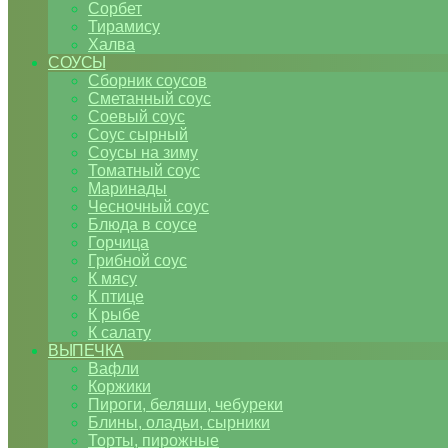
Сорбет
Тирамису
Халва
СОУСЫ
Сборник соусов
Сметанный соус
Соевый соус
Соус сырный
Соусы на зиму
Томатный соус
Маринады
Чесночный соус
Блюда в соусе
Горчица
Грибной соус
К мясу
К птице
К рыбе
К салату
ВЫПЕЧКА
Вафли
Коржики
Пироги, беляши, чебуреки
Блины, оладьи, сырники
Торты, пирожные