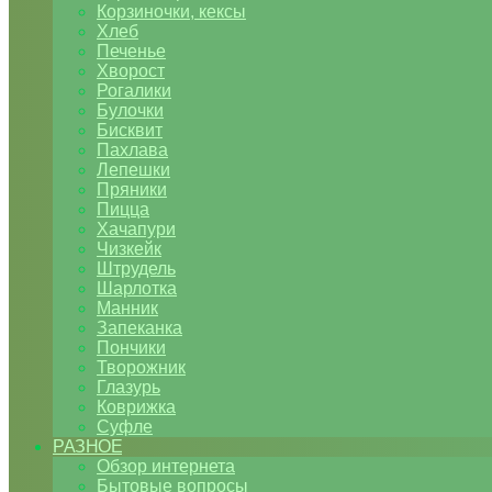
Корзиночки, кексы
Хлеб
Печенье
Хворост
Рогалики
Булочки
Бисквит
Пахлава
Лепешки
Пряники
Пицца
Хачапури
Чизкейк
Штрудель
Шарлотка
Манник
Запеканка
Пончики
Творожник
Глазурь
Коврижка
Суфле
РАЗНОЕ
Обзор интернета
Бытовые вопросы