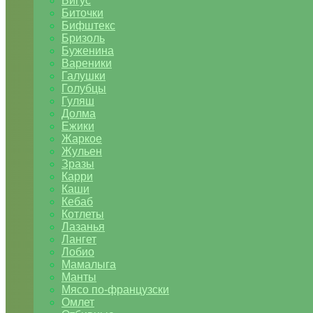
Бигус
Биточки
Бифштекс
Бризоль
Буженина
Вареники
Галушки
Голубцы
Гуляш
Долма
Ежики
Жаркое
Жульен
Зразы
Карри
Каши
Кебаб
Котлеты
Лазанья
Лангет
Лобио
Мамалыга
Манты
Мясо по-французски
Омлет