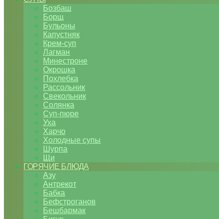
Бозбаш
Борщ
Бульоны
Капустняк
Крем-суп
Лагман
Минестроне
Окрошка
Похлебка
Рассольник
Свекольник
Солянка
Суп-пюре
Уха
Харчо
Холодные супы
Шурпа
Щи
ГОРЯЧИЕ БЛЮДА
Азу
Антрекот
Бабка
Бефстроганов
Бешбармак