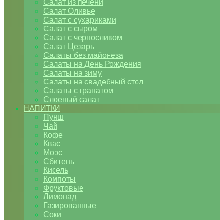
Салат из печени
Салат Оливье
Салат с сухариками
Салат с сыром
Салат с черносливом
Салат Цезарь
Салаты без майонеза
Салаты на День Рождения
Салаты на зиму
Салаты на свадебный стол
Салаты с гранатом
Слоеный салат
НАПИТКИ
Пунш
Чай
Кофе
Квас
Морс
Сбитень
Кисель
Компоты
Фруктовые
Лимонад
Газированные
Соки