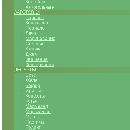
Коктейли
Алкогольные
ЗАГОТОВКИ
Варенье
Конфитюр
Повидло
Лечо
Маринование
Соление
Аджика
Джем
Квашение
Консервация
ДЕСЕРТЫ
Безе
Желе
Зефир
Ириски
Конфеты
Кутья
Мармелад
Мороженое
Муссы
Пастила
Пудинг