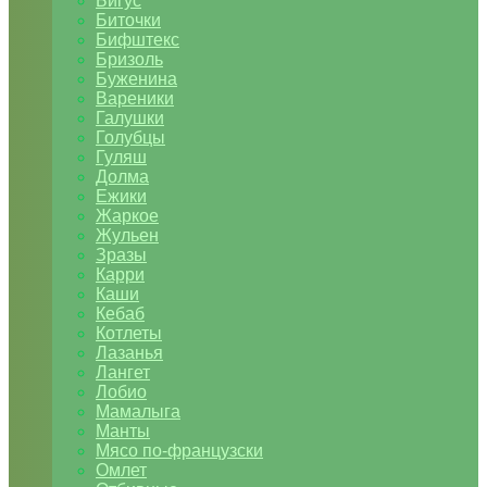
Бигус
Биточки
Бифштекс
Бризоль
Буженина
Вареники
Галушки
Голубцы
Гуляш
Долма
Ежики
Жаркое
Жульен
Зразы
Карри
Каши
Кебаб
Котлеты
Лазанья
Лангет
Лобио
Мамалыга
Манты
Мясо по-французски
Омлет