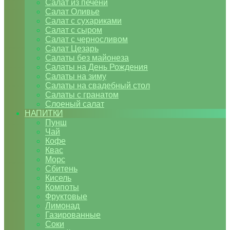
Салат из печени
Салат Оливье
Салат с сухариками
Салат с сыром
Салат с черносливом
Салат Цезарь
Салаты без майонеза
Салаты на День Рождения
Салаты на зиму
Салаты на свадебный стол
Салаты с гранатом
Слоеный салат
НАПИТКИ
Пунш
Чай
Кофе
Квас
Морс
Сбитень
Кисель
Компоты
Фруктовые
Лимонад
Газированные
Соки