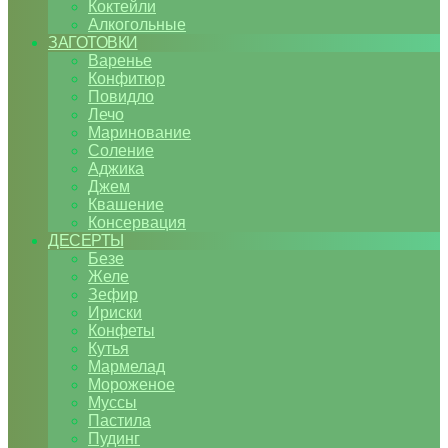
Коктейли
Алкогольные
ЗАГОТОВКИ
Варенье
Конфитюр
Повидло
Лечо
Маринование
Соление
Аджика
Джем
Квашение
Консервация
ДЕСЕРТЫ
Безе
Желе
Зефир
Ириски
Конфеты
Кутья
Мармелад
Мороженое
Муссы
Пастила
Пудинг