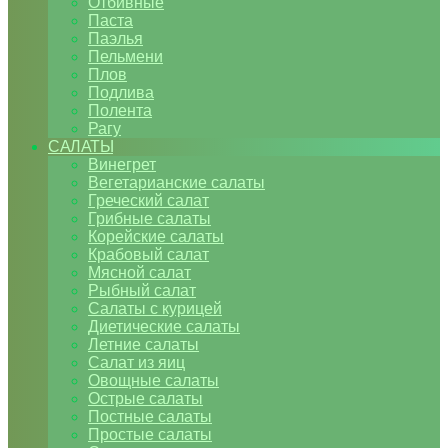
Отбивные
Паста
Паэлья
Пельмени
Плов
Подлива
Полента
Рагу
САЛАТЫ
Винегрет
Вегетарианские салаты
Греческий салат
Грибные салаты
Корейские салаты
Крабовый салат
Мясной салат
Рыбный салат
Салаты с курицей
Диетические салаты
Летние салаты
Салат из яиц
Овощные салаты
Острые салаты
Постные салаты
Простые салаты