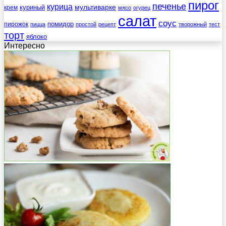
пирог
печенье
курица
мультиварке
куриный
крем
мясо
огурец
салат
соус
помидор
пирожок
пицца
простой
рецепт
творожный
тест
торт
яблоко
Интересно