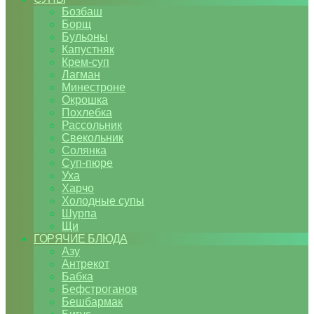
Бозбаш
Борщ
Бульоны
Капустняк
Крем-суп
Лагман
Минестроне
Окрошка
Похлебка
Рассольник
Свекольник
Солянка
Суп-пюре
Уха
Харчо
Холодные супы
Шурпа
Щи
ГОРЯЧИЕ БЛЮДА
Азу
Антрекот
Бабка
Бефстроганов
Бешбармак