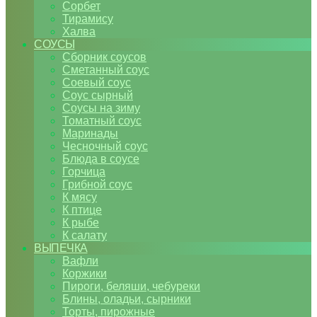
Сорбет
Тирамису
Халва
СОУСЫ
Сборник соусов
Сметанный соус
Соевый соус
Соус сырный
Соусы на зиму
Томатный соус
Маринады
Чесночный соус
Блюда в соусе
Горчица
Грибной соус
К мясу
К птице
К рыбе
К салату
ВЫПЕЧКА
Вафли
Коржики
Пироги, беляши, чебуреки
Блины, оладьи, сырники
Торты, пирожные