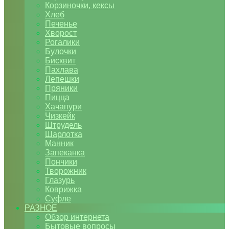
Корзиночки, кексы
Хлеб
Печенье
Хворост
Рогалики
Булочки
Бисквит
Пахлава
Лепешки
Пряники
Пицца
Хачапури
Чизкейк
Штрудель
Шарлотка
Манник
Запеканка
Пончики
Творожник
Глазурь
Коврижка
Суфле
РАЗНОЕ
Обзор интернета
Бытовые вопросы