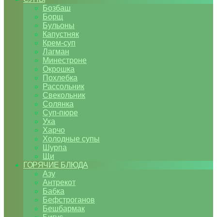
Бозбаш
Борщ
Бульоны
Капустняк
Крем-суп
Лагман
Минестроне
Окрошка
Похлебка
Рассольник
Свекольник
Солянка
Суп-пюре
Уха
Харчо
Холодные супы
Шурпа
Щи
ГОРЯЧИЕ БЛЮДА
Азу
Антрекот
Бабка
Бефстроганов
Бешбармак