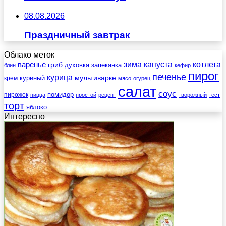
08.08.2026
Праздничный завтрак
Облако меток
зима
котлета
варенье
капуста
гриб
духовка
запеканка
блин
кефир
пирог
печенье
курица
мультиварке
куриный
крем
мясо
огурец
салат
соус
помидор
пирожок
пицца
простой
рецепт
творожный
тест
торт
яблоко
Интересно