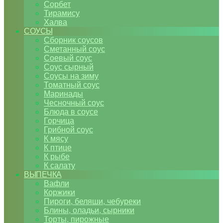
Сорбет
Тирамису
Халва
СОУСЫ
Сборник соусов
Сметанный соус
Соевый соус
Соус сырный
Соусы на зиму
Томатный соус
Маринады
Чесночный соус
Блюда в соусе
Горчица
Грибной соус
К мясу
К птице
К рыбе
К салату
ВЫПЕЧКА
Вафли
Коржики
Пироги, беляши, чебуреки
Блины, оладьи, сырники
Торты, пирожные