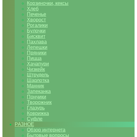
Корзиночки, кексы
Хлеб
Печенье
Хворост
Рогалики
Булочки
Бисквит
Пахлава
Лепешки
Пряники
Пицца
Хачапури
Чизкейк
Штрудель
Шарлотка
Манник
Запеканка
Пончики
Творожник
Глазурь
Коврижка
Суфле
РАЗНОЕ
Обзор интернета
Бытовые вопросы