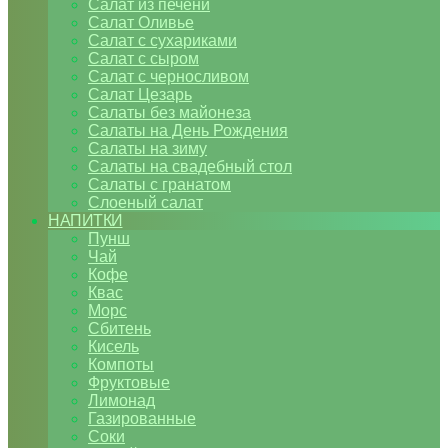
Салат из печени
Салат Оливье
Салат с сухариками
Салат с сыром
Салат с черносливом
Салат Цезарь
Салаты без майонеза
Салаты на День Рождения
Салаты на зиму
Салаты на свадебный стол
Салаты с гранатом
Слоеный салат
НАПИТКИ
Пунш
Чай
Кофе
Квас
Морс
Сбитень
Кисель
Компоты
Фруктовые
Лимонад
Газированные
Соки