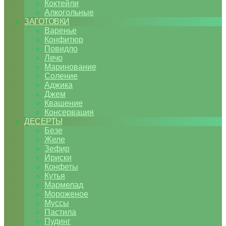
Коктейли
Алкогольные
ЗАГОТОВКИ
Варенье
Конфитюр
Повидло
Лечо
Маринование
Соление
Аджика
Джем
Квашение
Консервация
ДЕСЕРТЫ
Безе
Желе
Зефир
Ириски
Конфеты
Кутья
Мармелад
Мороженое
Муссы
Пастила
Пудинг