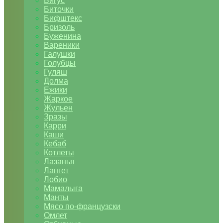
Бигус
Биточки
Бифштекс
Бризоль
Буженина
Вареники
Галушки
Голубцы
Гуляш
Долма
Ежики
Жаркое
Жульен
Зразы
Карри
Каши
Кебаб
Котлеты
Лазанья
Лангет
Лобио
Мамалыга
Манты
Мясо по-французски
Омлет