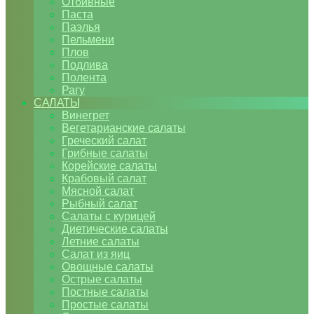
Отбивные
Паста
Паэлья
Пельмени
Плов
Подлива
Полента
Рагу
САЛАТЫ
Винегрет
Вегетарианские салаты
Греческий салат
Грибные салаты
Корейские салаты
Крабовый салат
Мясной салат
Рыбный салат
Салаты с курицей
Диетические салаты
Летние салаты
Салат из яиц
Овощные салаты
Острые салаты
Постные салаты
Простые салаты