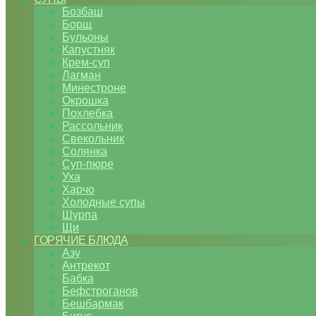
Бозбаш
Борщ
Бульоны
Капустняк
Крем-суп
Лагман
Минестроне
Окрошка
Похлебка
Рассольник
Свекольник
Солянка
Суп-пюре
Уха
Харчо
Холодные супы
Шурпа
Щи
ГОРЯЧИЕ БЛЮДА
Азу
Антрекот
Бабка
Бефстроганов
Бешбармак