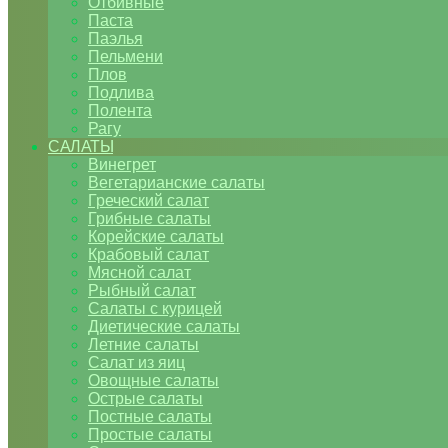
Отбивные
Паста
Паэлья
Пельмени
Плов
Подлива
Полента
Рагу
САЛАТЫ
Винегрет
Вегетарианские салаты
Греческий салат
Грибные салаты
Корейские салаты
Крабовый салат
Мясной салат
Рыбный салат
Салаты с курицей
Диетические салаты
Летние салаты
Салат из яиц
Овощные салаты
Острые салаты
Постные салаты
Простые салаты