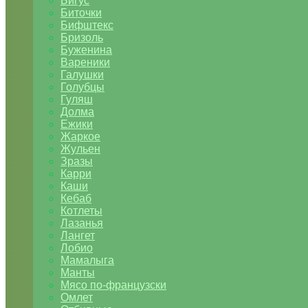
Бигус
Биточки
Бифштекс
Бризоль
Буженина
Вареники
Галушки
Голубцы
Гуляш
Долма
Ежики
Жаркое
Жульен
Зразы
Карри
Каши
Кебаб
Котлеты
Лазанья
Лангет
Лобио
Мамалыга
Манты
Мясо по-французски
Омлет