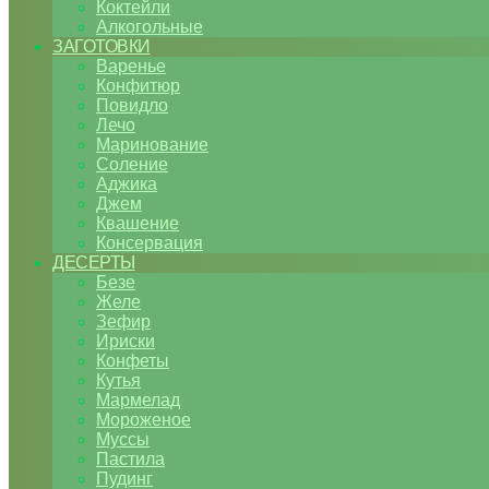
Коктейли
Алкогольные
ЗАГОТОВКИ
Варенье
Конфитюр
Повидло
Лечо
Маринование
Соление
Аджика
Джем
Квашение
Консервация
ДЕСЕРТЫ
Безе
Желе
Зефир
Ириски
Конфеты
Кутья
Мармелад
Мороженое
Муссы
Пастила
Пудинг