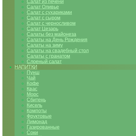
Салат из печени
Салат Оливье
Салат с сухариками
Салат с сыром
Салат с черносливом
Салат Цезарь
Салаты без майонеза
Салаты на День Рождения
Салаты на зиму
Салаты на свадебный стол
Салаты с гранатом
Слоеный салат
НАПИТКИ
Пунш
Чай
Кофе
Квас
Морс
Сбитень
Кисель
Компоты
Фруктовые
Лимонад
Газированные
Соки