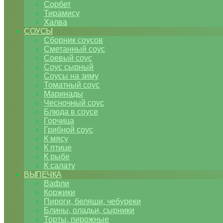
Сорбет
Тирамису
Халва
СОУСЫ
Сборник соусов
Сметанный соус
Соевый соус
Соус сырный
Соусы на зиму
Томатный соус
Маринады
Чесночный соус
Блюда в соусе
Горчица
Грибной соус
К мясу
К птице
К рыбе
К салату
ВЫПЕЧКА
Вафли
Коржики
Пироги, беляши, чебуреки
Блины, оладьи, сырники
Торты, пирожные