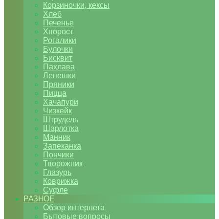
Корзиночки, кексы
Хлеб
Печенье
Хворост
Рогалики
Булочки
Бисквит
Пахлава
Лепешки
Пряники
Пицца
Хачапури
Чизкейк
Штрудель
Шарлотка
Манник
Запеканка
Пончики
Творожник
Глазурь
Коврижка
Суфле
РАЗНОЕ
Обзор интернета
Бытовые вопросы