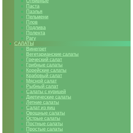
Отбивные
Паста
Паэлья
Пельмени
Плов
Подлива
Полента
Рагу
САЛАТЫ
Винегрет
Вегетарианские салаты
Греческий салат
Грибные салаты
Корейские салаты
Крабовый салат
Мясной салат
Рыбный салат
Салаты с курицей
Диетические салаты
Летние салаты
Салат из яиц
Овощные салаты
Острые салаты
Постные салаты
Простые салаты