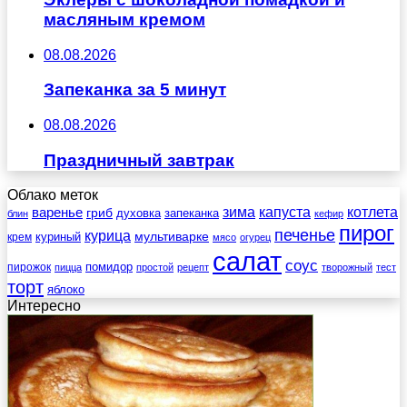
масляным кремом
08.08.2026
Запеканка за 5 минут
08.08.2026
Праздничный завтрак
Облако меток
зима
котлета
варенье
капуста
гриб
духовка
запеканка
блин
кефир
пирог
печенье
курица
мультиварке
куриный
крем
мясо
огурец
салат
соус
помидор
пирожок
пицца
простой
рецепт
творожный
тест
торт
яблоко
Интересно