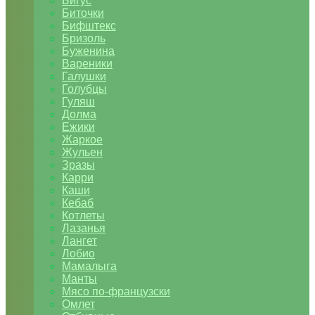
Бигус
Биточки
Бифштекс
Бризоль
Буженина
Вареники
Галушки
Голубцы
Гуляш
Долма
Ежики
Жаркое
Жульен
Зразы
Карри
Каши
Кебаб
Котлеты
Лазанья
Лангет
Лобио
Мамалыга
Манты
Мясо по-французски
Омлет