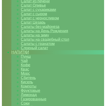
Салат из печени
Салат Оливье
Салат с сухариками
Салат с сыром
Салат с черносливом
Салат Цезарь
Салаты без майонеза
Салаты на День Рождения
Салаты на зиму
Салаты на свадебный стол
Салаты с гранатом
Слоеный салат
НАПИТКИ
Пунш
Чай
Кофе
Квас
Морс
Сбитень
Кисель
Компоты
Фруктовые
Лимонад
Газированные
Соки