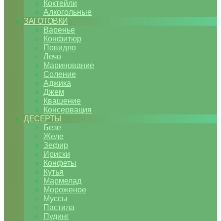
Коктейли
Алкогольные
ЗАГОТОВКИ
Варенье
Конфитюр
Повидло
Лечо
Маринование
Соление
Аджика
Джем
Квашение
Консервация
ДЕСЕРТЫ
Безе
Желе
Зефир
Ириски
Конфеты
Кутья
Мармелад
Мороженое
Муссы
Пастила
Пудинг