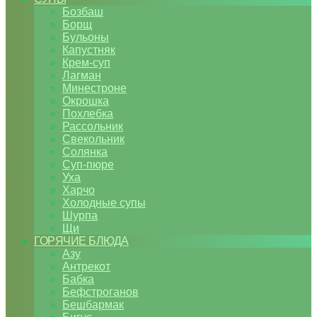
Бозбаш
Борщ
Бульоны
Капустняк
Крем-суп
Лагман
Минестроне
Окрошка
Похлебка
Рассольник
Свекольник
Солянка
Суп-пюре
Уха
Харчо
Холодные супы
Шурпа
Щи
ГОРЯЧИЕ БЛЮДА
Азу
Антрекот
Бабка
Бефстроганов
Бешбармак