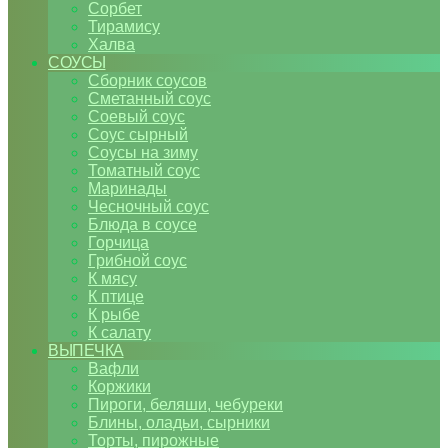
Сорбет
Тирамису
Халва
СОУСЫ
Сборник соусов
Сметанный соус
Соевый соус
Соус сырный
Соусы на зиму
Томатный соус
Маринады
Чесночный соус
Блюда в соусе
Горчица
Грибной соус
К мясу
К птице
К рыбе
К салату
ВЫПЕЧКА
Вафли
Коржики
Пироги, беляши, чебуреки
Блины, оладьи, сырники
Торты, пирожные