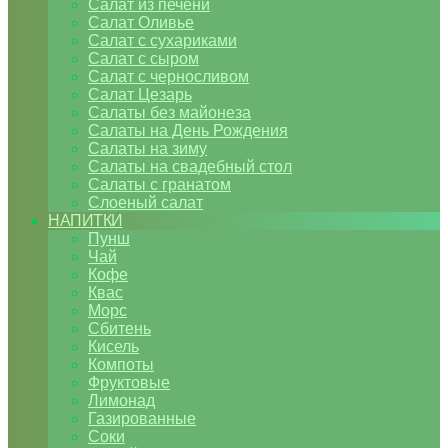
Салат из печени
Салат Оливье
Салат с сухариками
Салат с сыром
Салат с черносливом
Салат Цезарь
Салаты без майонеза
Салаты на День Рождения
Салаты на зиму
Салаты на свадебный стол
Салаты с гранатом
Слоеный салат
НАПИТКИ
Пунш
Чай
Кофе
Квас
Морс
Сбитень
Кисель
Компоты
Фруктовые
Лимонад
Газированные
Соки