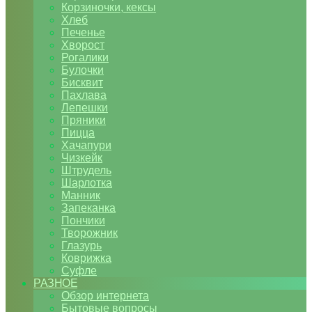
Корзиночки, кексы
Хлеб
Печенье
Хворост
Рогалики
Булочки
Бисквит
Пахлава
Лепешки
Пряники
Пицца
Хачапури
Чизкейк
Штрудель
Шарлотка
Манник
Запеканка
Пончики
Творожник
Глазурь
Коврижка
Суфле
РАЗНОЕ
Обзор интернета
Бытовые вопросы