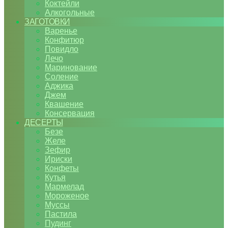
Коктейли
Алкогольные
ЗАГОТОВКИ
Варенье
Конфитюр
Повидло
Лечо
Маринование
Соление
Аджика
Джем
Квашение
Консервация
ДЕСЕРТЫ
Безе
Желе
Зефир
Ириски
Конфеты
Кутья
Мармелад
Мороженое
Муссы
Пастила
Пудинг