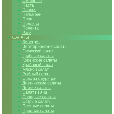
Отбивные
Паста
Паэлья
Пельмени
Плов
Подлива
Полента
Рагу
САЛАТЫ
Винегрет
Вегетарианские салаты
Греческий салат
Грибные салаты
Корейские салаты
Крабовый салат
Мясной салат
Рыбный салат
Салаты с курицей
Диетические салаты
Летние салаты
Салат из яиц
Овощные салаты
Острые салаты
Постные салаты
Простые салаты