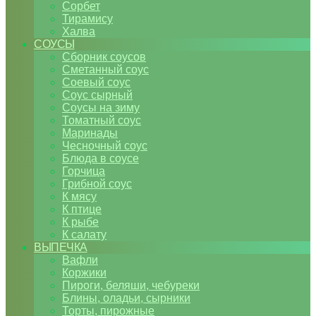
Сорбет
Тирамису
Халва
СОУСЫ
Сборник соусов
Сметанный соус
Соевый соус
Соус сырный
Соусы на зиму
Томатный соус
Маринады
Чесночный соус
Блюда в соусе
Горчица
Грибной соус
К мясу
К птице
К рыбе
К салату
ВЫПЕЧКА
Вафли
Коржики
Пироги, беляши, чебуреки
Блины, оладьи, сырники
Торты, пирожные