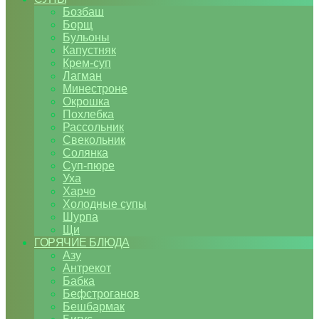
Бозбаш
Борщ
Бульоны
Капустняк
Крем-суп
Лагман
Минестроне
Окрошка
Похлебка
Рассольник
Свекольник
Солянка
Суп-пюре
Уха
Харчо
Холодные супы
Шурпа
Щи
ГОРЯЧИЕ БЛЮДА
Азу
Антрекот
Бабка
Бефстроганов
Бешбармак