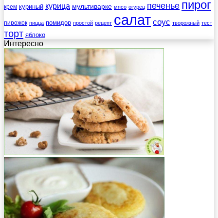
пирог
печенье
курица
мультиварке
куриный
крем
мясо
огурец
салат
соус
помидор
пирожок
пицца
простой
рецепт
творожный
тест
торт
яблоко
Интересно