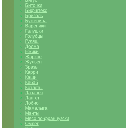
Бигус
Биточки
Бифштекс
Бризоль
Буженина
Вареники
Галушки
Голубцы
Гуляш
Долма
Ежики
Жаркое
Жульен
Зразы
Карри
Каши
Кебаб
Котлеты
Лазанья
Лангет
Лобио
Мамалыга
Манты
Мясо по-французски
Омлет